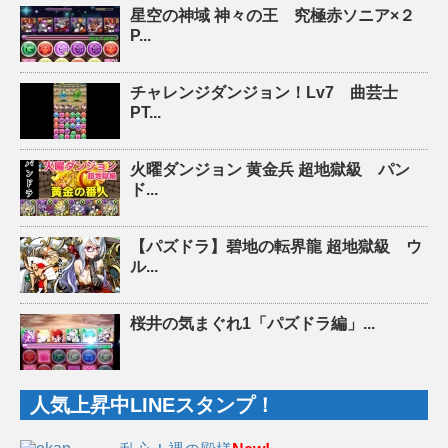
星空の神域 神々の王 究極赤ソニア×２
P...
チャレンジダンジョン！Lv7 曲芸士
PT...
火曜ダンジョン 黄金兵 超地獄級 パン
ド...
【パズドラ】碧地の転界龍 超地獄級 ウ
ル...
桜井の気まぐれ1「パズドラ編」...
人気上昇中LINEスタンプ！