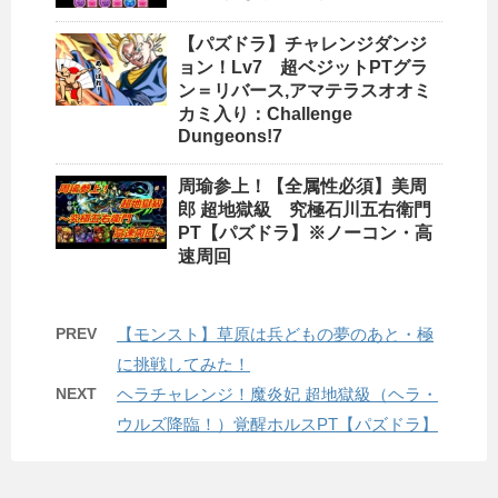
【パズドラ】チャレンジダンジ
ョン！Lv7 超ベジットPTグラ
ン＝リバース,アマテラスオオミ
カミ入り：Challenge
Dungeons!7
周瑜参上！【全属性必須】美周
郎 超地獄級 究極石川五右衛門
PT【パズドラ】※ノーコン・高
速周回
PREV
【モンスト】草原は兵どもの夢のあと・極
に挑戦してみた！
NEXT
ヘラチャレンジ！魔炎妃 超地獄級（ヘラ・
ウルズ降臨！）覚醒ホルスPT【パズドラ】