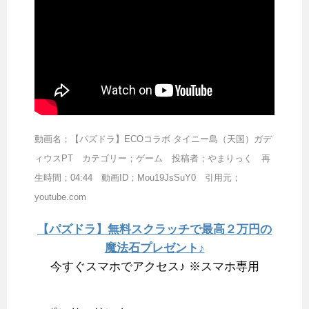
動画名；【パズドラ】ECOコラボ タイニー島（天国）ガデ
ィウスPT カテゴリー；ゲーム 投稿者；やまりっく 再
生時間；04:44 動画ID；Mou19JsSuY0 引用元；
youtube.com
【パズドラ】無料スクラッチで最高２万円の
魔法石プレゼント♪
今すぐスマホでアクセス♪ ※スマホ専用