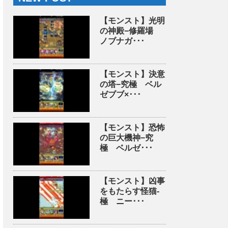
【モンスト】光明
の神殿−修羅場
ノブナガ･･･
【モンスト】決意
の塔−究極 ベル
ゼブブ×･･･
【モンスト】恐怖
の巨大機神−究
極 ベルゼ･･･
【モンスト】凶事
をもたらす怪猫-
極 ニー･･･