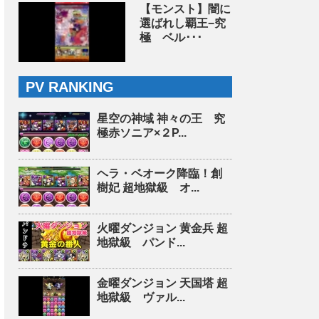
【モンスト】闇に
選ばれし覇王−究
極 ベル･･･
PV RANKING
星空の神域 神々の王 究
極赤ソニア×２P...
ヘラ・ベオーク降臨！創
樹妃 超地獄級 オ...
火曜ダンジョン 黄金兵 超
地獄級 パンド...
金曜ダンジョン 天国塔 超
地獄級 ヴァル...