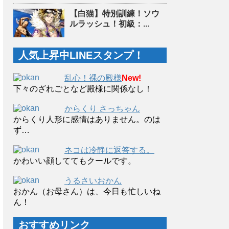
【白猫】特別訓練！ソウ
ルラッシュ！初級：...
人気上昇中LINEスタンプ！
乱心！裸の殿様
New!
下々のざれごとなど殿様に関係なし！
からくり さっちゃん
からくり人形に感情はありません。のは
ず…
ネコは冷静に返答する。
かわいい顔しててもクールです。
うるさいおかん
おかん（お母さん）は、今日も忙しいね
ん！
おすすめリンク