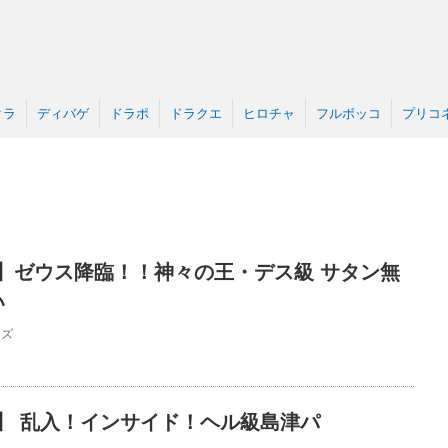
クラ
ディバゲ
ドラポ
ドラクエ
ヒロチャ
フルボッコ
プリコ
】ゼウス降臨！！神々の王・デス級 サタン無
い
ーズ
】 乱入！インサイド！ヘル級島津パ