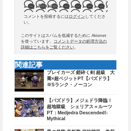
Message
コメントを投稿するには
ログイン
してくださ
い。
このサイトはスパムを低減するために Akismet
を使っています。
コメントデータの処理方法の
詳細はこちらをご覧ください
。
関連記事
ブレイカーズ 鎧砕く剣 超級 大
喬×超ベジットPT【パズドラ】
※Sランク・ノーコン
【パズドラ】メジェドラ降臨！
超地獄級 シェリアス＝ルーツ
PT：Medjedra Descended!-
Mythical