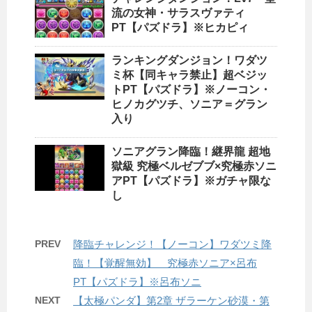
流の女神・サラスヴァティ
PT【パズドラ】※ヒカピィ
ランキングダンジョン！ワダツ
ミ杯【同キャラ禁止】超ベジッ
トPT【パズドラ】※ノーコン・
ヒノカグツチ、ソニア＝グラン
入り
ソニアグラン降臨！継界龍 超地
獄級 究極ベルゼブブ×究極赤ソニ
アPT【パズドラ】※ガチャ限な
し
PREV
降臨チャレンジ！【ノーコン】ワダツミ降
臨！【覚醒無効】 究極赤ソニア×呂布
PT【パズドラ】※呂布ソニ
NEXT
【太極パンダ】第2章 ザラーケン砂漠・第