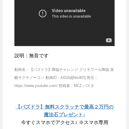
説明：無音です
動画名：【パズドラ】降臨チャレンジ グリモワール降臨 覚
醒サクヤノーコン 動画ID：A010qfjNm40引用元：
https://www.youtube.com/ 投稿者：MCZ パスタ
【パズドラ】無料スクラッチで最高２万円の
魔法石プレゼント♪
今すぐスマホでアクセス♪ ※スマホ専用