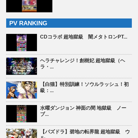
PV RANKING
CDコラボ 超地獄級 闇メタトロンPT...
ヘラチャレンジ！創樹妃 超地獄級（ヘ
ラ・...
【白猫】特別訓練！ソウルラッシュ！初
級：...
水曜ダンジョン 神面の間 地獄級 ノー
ブ...
【パズドラ】碧地の転界龍 超地獄級 ウ
ル...