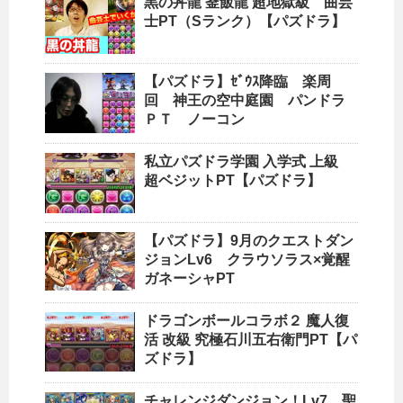
黒の丼龍 釜飯龍 超地獄級 曲芸
士PT（Sランク）【パズドラ】
【パズドラ】ｾﾞｳｽ降臨 楽周
回 神王の空中庭園 パンドラ
ＰＴ ノーコン
私立パズドラ学園 入学式 上級
超ベジットPT【パズドラ】
【パズドラ】9月のクエストダン
ジョンLv6 クラウソラス×覚醒
ガネーシャPT
ドラゴンボールコラボ２ 魔人復
活 改級 究極石川五右衛門PT【パ
ズドラ】
チャレンジダンジョン！Lv7 聖