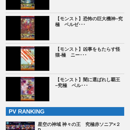
【モンスト】恐怖の巨大機神−究
極 ベルゼ･･･
【モンスト】凶事をもたらす怪
猫-極 ニー･･･
【モンスト】闇に選ばれし覇王
−究極 ベル･･･
PV RANKING
星空の神域 神々の王 究極赤ソニア×２