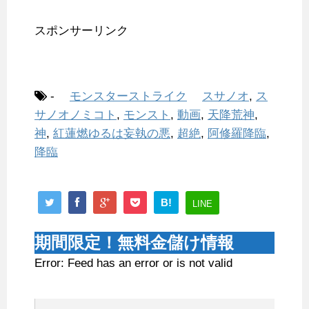
スポンサーリンク
-
モンスターストライク
スサノオ
,
ス
サノオノミコト
,
モンスト
,
動画
,
天降荒神
,
神
,
紅蓮燃ゆるは妄執の悪
,
超絶
,
阿修羅降臨
,
降臨
B!
LINE
期間限定！無料金儲け情報
Error: Feed has an error or is not valid