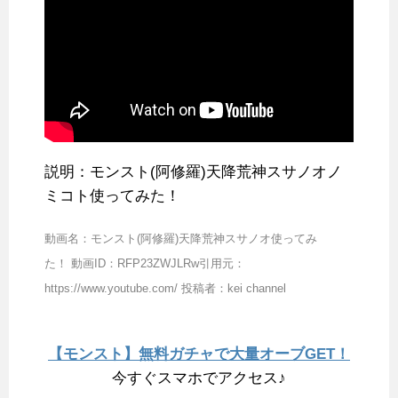
説明：モンスト(阿修羅)天降荒神スサノオノ
ミコト使ってみた！
動画名：モンスト(阿修羅)天降荒神スサノオ使ってみ
た！ 動画ID：RFP23ZWJLRw引用元：
https://www.youtube.com/ 投稿者：kei channel
【モンスト】無料ガチャで大量オーブGET！
今すぐスマホでアクセス♪