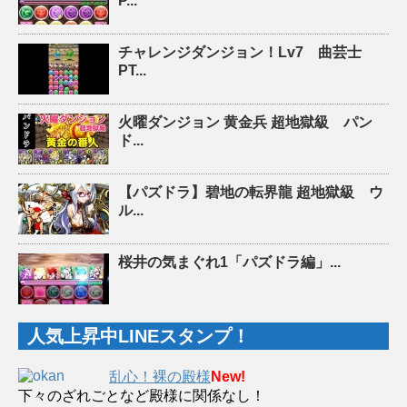
P...
チャレンジダンジョン！Lv7 曲芸士
PT...
火曜ダンジョン 黄金兵 超地獄級 パン
ド...
【パズドラ】碧地の転界龍 超地獄級 ウ
ル...
桜井の気まぐれ1「パズドラ編」...
人気上昇中LINEスタンプ！
乱心！裸の殿様
New!
下々のざれごとなど殿様に関係なし！