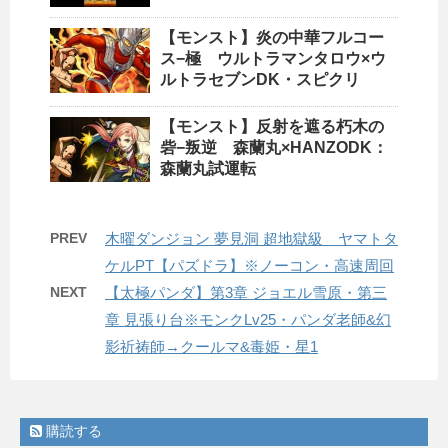
【モンスト】炎の中華フルコー
ス−極 ウルトラマンタロウ×ウ
ルトラセブンDK・スピクリ
【モンスト】反射を遮る朽木の
砦−叛逆 森蘭丸×HANZODK：
森蘭丸試運転
PREV
木曜ダンジョン 夢見洞 超地獄級 ヤマトタ
ケルPT【パズドラ】※ノーコン・高速周回
NEXT
【太極パンダ】第3章 ジョエル雪原・第三
章 見張り台※モンクLv25・パンダ老師&幻
影祈祷師→クールマ&毒姫・星1
購読する