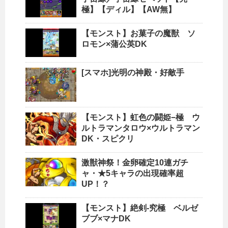
極】【ディル】【AW無】
【モンスト】お菓子の魔獣 ソ
ロモン×蒲公英DK
[スマホ]光明の神殿・好敵手
【モンスト】虹色の闘姫−極 ウ
ルトラマンタロウ×ウルトラマン
DK・スピクリ
激獣神祭！金卵確定10連ガチ
ャ・★5キャラの出現確率超
UP！？
【モンスト】絶剣-究極 ベルゼ
ブブ×マナDK