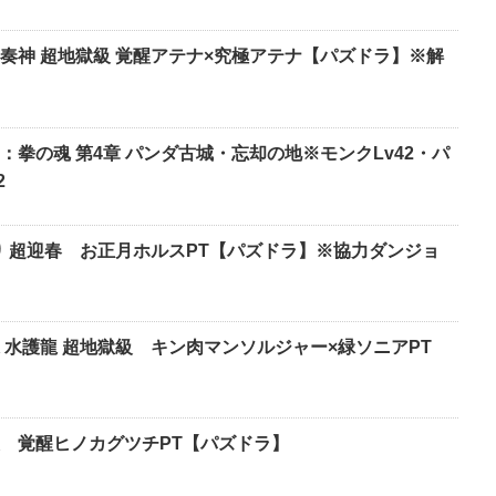
奏神 超地獄級 覚醒アテナ×究極アテナ【パズドラ】※解
：拳の魂 第4章 パンダ古城・忘却の地※モンクLv42・パ
2
り 超迎春 お正月ホルスPT【パズドラ】※協力ダンジョ
 水護龍 超地獄級 キン肉マンソルジャー×緑ソニアPT
級 覚醒ヒノカグツチPT【パズドラ】