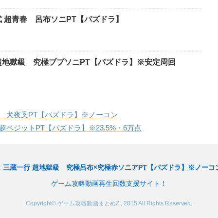
式 超青春 呂布ソニPT【パズドラ】
超地獄級 究極ブブソニPT【パズドラ】※安定周回
 犬夜叉PT【パズドラ】※ノーコン
ベジットPT【パズドラ】※23.5%・6万点
！三蔵一行 超地獄級 究極呂布×究極赤ソニアPT【パズドラ】※ノーコ
ゲーム攻略動画再生回数支援サイト！
Copyright© ゲーム攻略動画まとめZ , 2015 All Rights Reserved.