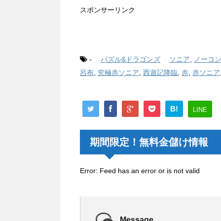
スポンサーリンク
-
パズル&ドラゴンズ
ソニア
,
ノーコ
呂布
,
究極赤ソニア
,
西遊記降臨
,
赤
,
赤ソニア
B!
LINE
期間限定！無料金儲け情報
Error: Feed has an error or is not valid
Message