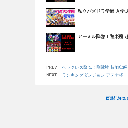
私立パズドラ学園 入学
アーミル降臨！遊楽魔 
PREV
ヘラクレス降臨！剛戦神 超地獄級
NEXT
ランキングダンジョン アテナ杯 超
西遊記降臨