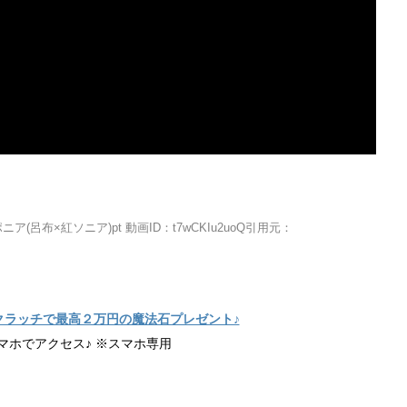
）
(呂布×紅ソニア)pt 動画ID：t7wCKIu2uoQ引用元：
クラッチで最高２万円の魔法石プレゼント♪
マホでアクセス♪ ※スマホ専用