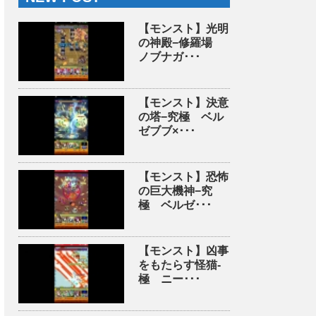
【モンスト】光明
の神殿−修羅場
ノブナガ･･･
【モンスト】決意
の塔−究極 ベル
ゼブブ×･･･
【モンスト】恐怖
の巨大機神−究
極 ベルゼ･･･
【モンスト】凶事
をもたらす怪猫-
極 ニー･･･