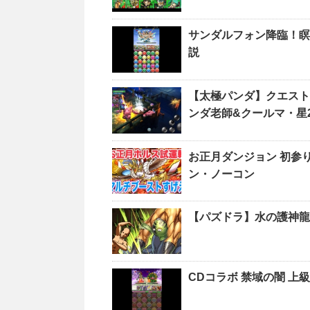
サンダルフォン降臨！瞑
説
【太極パンダ】クエスト
ンダ老師&クールマ・星
お正月ダンジョン 初参
ン・ノーコン
【パズドラ】水の護神龍
CDコラボ 禁域の闇 上