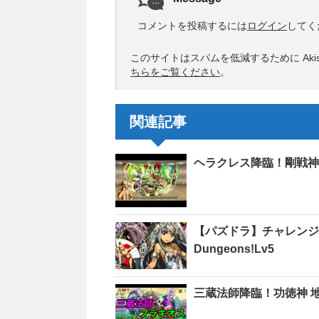
コメントを投稿するには
ログイン
してく
このサイトはスパムを低減するために Akis
ちらをご覧ください
。
関連記事
ヘラクレス降臨！剛戦神
【パズドラ】チャレンジダン
Dungeons!Lv5
三蔵法師降臨！功徳神 