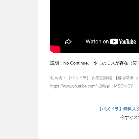
説明：No Continue. 少しのミスが存在（笑
動画名：【パズドラ】 西遊記降臨！[超地獄級] ポニア
https://www.youtube.com/ 投稿者：MSONICY
【パズドラ】無料ス
今すぐス