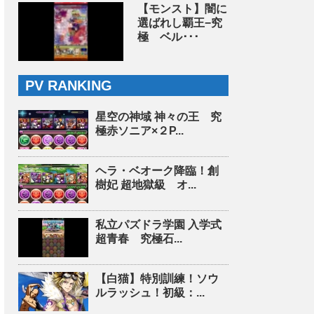
【モンスト】闇に
選ばれし覇王−究
極 ベル･･･
PV RANKING
星空の神域 神々の王 究
極赤ソニア×２P...
ヘラ・ベオーク降臨！創
樹妃 超地獄級 オ...
私立パズドラ学園 入学式
超青春 究極石...
【白猫】特別訓練！ソウ
ルラッシュ！初級：...