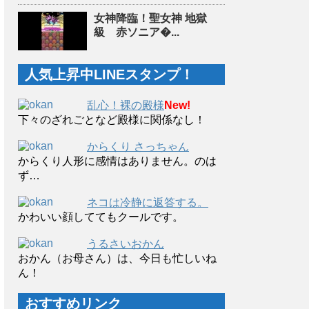
女神降臨！聖女神 地獄
級 赤ソニア�...
人気上昇中LINEスタンプ！
乱心！裸の殿様
New!
下々のざれごとなど殿様に関係なし！
からくり さっちゃん
からくり人形に感情はありません。のは
ず…
ネコは冷静に返答する。
かわいい顔しててもクールです。
うるさいおかん
おかん（お母さん）は、今日も忙しいね
ん！
おすすめリンク