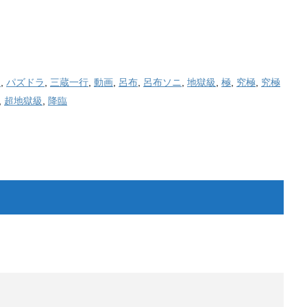
ン
,
パズドラ
,
三蔵一行
,
動画
,
呂布
,
呂布ソニ
,
地獄級
,
極
,
究極
,
究極
,
超地獄級
,
降臨