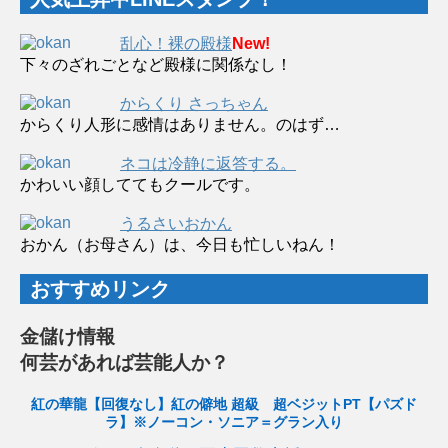
乱心！裸の殿様
New!
下々のざれごとなど殿様に関係なし！
からくり さっちゃん
からくり人形に感情はありません。のはず…
ネコは冷静に返答する。
かわいい顔しててもクールです。
うるさいおかん
おかん（お母さん）は、今日も忙しいねん！
おすすめリンク
金儲け情報
何芸があれば芸能人か？
紅の華龍【回復なし】紅の僻地 超級 超ベジットPT【パズド
ラ】※ノーコン・ソニア＝グラン入り