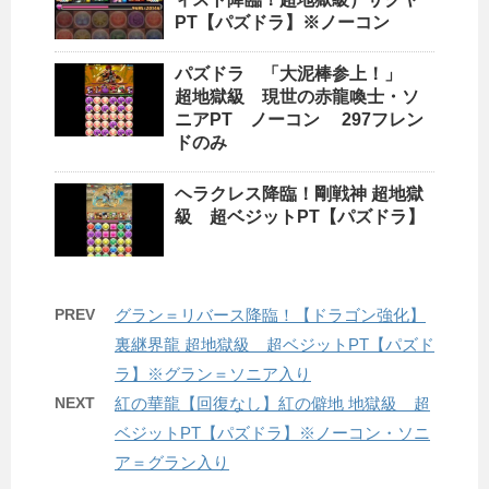
PT【パズドラ】※ノーコン
パズドラ 「大泥棒参上！」
超地獄級 現世の赤龍喚士・ソ
ニアPT ノーコン 297フレン
ドのみ
ヘラクレス降臨！剛戦神 超地獄
級 超ベジットPT【パズドラ】
PREV
グラン＝リバース降臨！【ドラゴン強化】
裏継界龍 超地獄級 超ベジットPT【パズド
ラ】※グラン＝ソニア入り
NEXT
紅の華龍【回復なし】紅の僻地 地獄級 超
ベジットPT【パズドラ】※ノーコン・ソニ
ア＝グラン入り