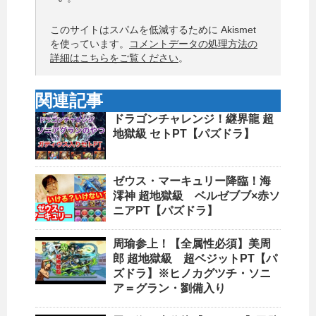
このサイトはスパムを低減するために Akismet
を使っています。
コメントデータの処理方法の
詳細はこちらをご覧ください
。
関連記事
ドラゴンチャレンジ！継界龍 超
地獄級 セトPT【パズドラ】
ゼウス・マーキュリー降臨！海
澪神 超地獄級 ベルゼブブ×赤ソ
ニアPT【パズドラ】
周瑜参上！【全属性必須】美周
郎 超地獄級 超ベジットPT【パ
ズドラ】※ヒノカグツチ・ソニ
ア＝グラン・劉備入り