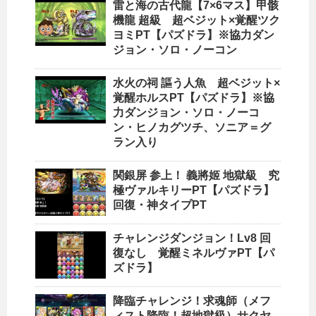
雷と海の古代龍【7×6マス】甲骸
機龍 超級 超ベジット×覚醒ツク
ヨミPT【パズドラ】※協力ダン
ジョン・ソロ・ノーコン
水火の祠 謳う人魚 超ベジット×
覚醒ホルスPT【パズドラ】※協
力ダンジョン・ソロ・ノーコ
ン・ヒノカグツチ、ソニア＝グ
ラン入り
関銀屏 参上！ 義將姬 地獄級 究
極ヴァルキリーPT【パズドラ】
回復・神タイプPT
チャレンジダンジョン！Lv8 回
復なし 覚醒ミネルヴァPT【パ
ズドラ】
降臨チャレンジ！求魂師（メフ
ィスト降臨！超地獄級）サクヤ