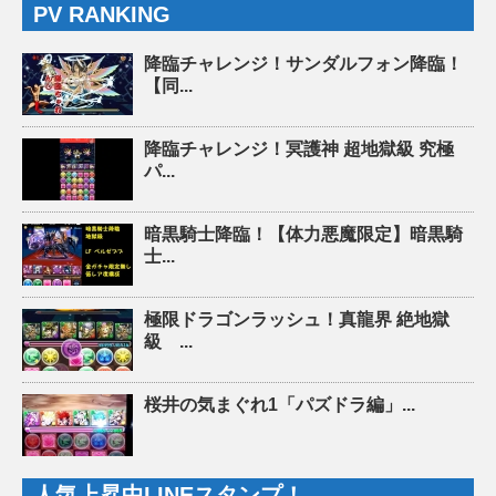
PV RANKING
降臨チャレンジ！サンダルフォン降臨！
【同...
降臨チャレンジ！冥護神 超地獄級 究極
パ...
暗黒騎士降臨！【体力悪魔限定】暗黒騎
士...
極限ドラゴンラッシュ！真龍界 絶地獄
級 ...
桜井の気まぐれ1「パズドラ編」...
人気上昇中LINEスタンプ！