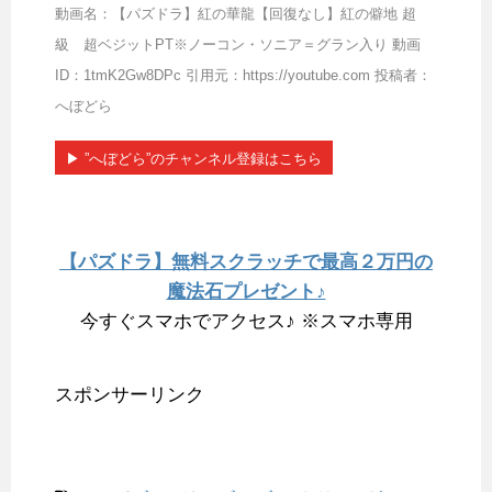
動画名：【パズドラ】紅の華龍【回復なし】紅の僻地 超
級 超ベジットPT※ノーコン・ソニア＝グラン入り 動画
ID：1tmK2Gw8DPc 引用元：https://youtube.com 投稿者：
へぼどら
▶︎ ”へぼどら”のチャンネル登録はこちら
【パズドラ】無料スクラッチで最高２万円の
魔法石プレゼント♪
今すぐスマホでアクセス♪ ※スマホ専用
スポンサーリンク