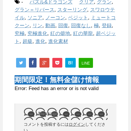
-
パズル&ドラゴンズ
クリア
,
グラン
,
グラン＝リバース
,
スターリング
,
スワロウテ
イル
,
ソニア
,
ノーコン
,
ベジット
,
ミュートコ
クーン
,
リン
,
動画
,
回復
,
回復なし
,
極
,
登録
,
究極
,
究極進化
,
紅の僻地
,
紅の華龍
,
超ベジッ
ト
,
超級
,
進化
,
進化素材
B!
LINE
期間限定！無料金儲け情報
Error: Feed has an error or is not valid
Message
コメントを投稿するには
ログイン
してくださ
い。