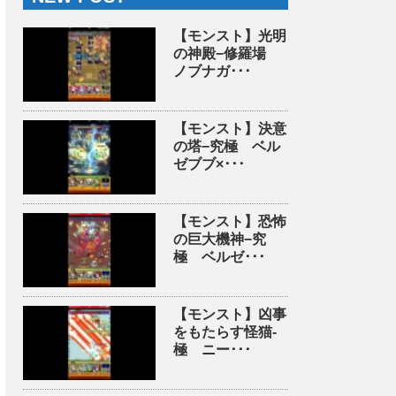
【モンスト】光明
の神殿−修羅場
ノブナガ･･･
【モンスト】決意
の塔−究極 ベル
ゼブブ×･･･
【モンスト】恐怖
の巨大機神−究
極 ベルゼ･･･
【モンスト】凶事
をもたらす怪猫-
極 ニー･･･