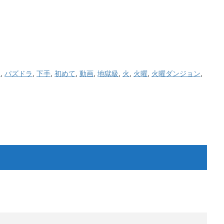
ン
,
パズドラ
,
下手
,
初めて
,
動画
,
地獄級
,
火
,
火曜
,
火曜ダンジョン
,