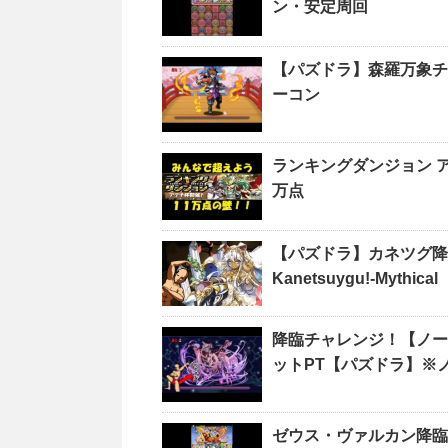
ン・安定周回
【パズドラ】森羅万象チ
ーコン
ランキングダンジョン ア
万点
【パズドラ】カネツグ降
Kanetsuygu!-Mythical
降臨チャレンジ！【ノー
ットPT【パズドラ】※
ゼウス・ヴァルカン降臨