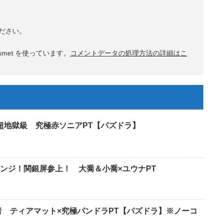
ださい。
met を使っています。
コメントデータの処理方法の詳細はこ
 超地獄級 究極赤ソニアPT【パズドラ】
ンジ！関銀屏参上！ 大喬＆小喬×ユウナPT
者 ティアマット×究極パンドラPT【パズドラ】※ノーコ