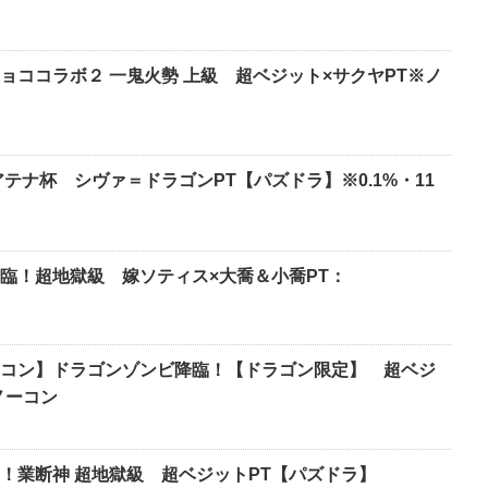
ョココラボ２ 一鬼火勢 上級 超ベジット×サクヤPT※ノ
テナ杯 シヴァ＝ドラゴンPT【パズドラ】※0.1%・11
臨！超地獄級 嫁ソティス×大喬＆小喬PT：
コン】ドラゴンゾンビ降臨！【ドラゴン限定】 超ベジ
ノーコン
！業断神 超地獄級 超ベジットPT【パズドラ】