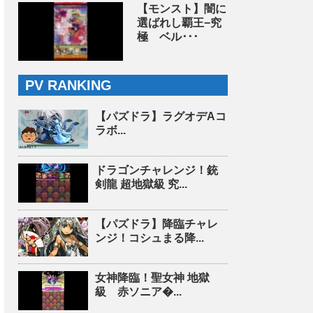
【モンスト】闇に
選ばれし覇王−究
極 ベル･･･
PV RANKING
【パズドラ】ラグオデAコ
ラボ...
ドラゴンチャレンジ！銃
剣龍 超地獄級 究...
【パズドラ】降臨チャレ
ンジ！コシュまる降...
女神降臨！聖女神 地獄
級 赤ソニア�...