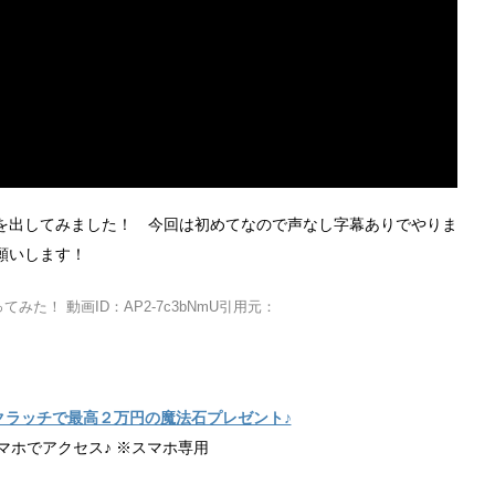
を出してみました！ 今回は初めてなので声なし字幕ありでやりま
願いします！
た！ 動画ID：AP2-7c3bNmU引用元：
クラッチで最高２万円の魔法石プレゼント♪
マホでアクセス♪ ※スマホ専用