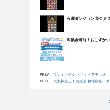
火曜ダンジョン 黄金兵
即換金可能！おこずかい
PREV
ランキングダンジョン アテナ杯 
NEXT
大泥棒参上！大義賊 超地獄級 ネ