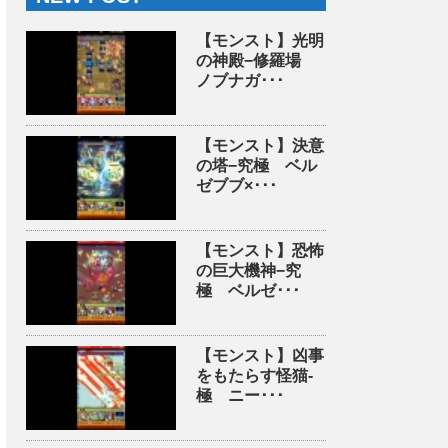
【モンスト】光明
の神殿−修羅場
ノブナガ･･･
【モンスト】決意
の塔−究極 ベル
ゼブブ×･･･
【モンスト】恐怖
の巨大機神−究
極 ベルゼ･･･
【モンスト】凶事
をもたらす怪猫-
極 ニー･･･