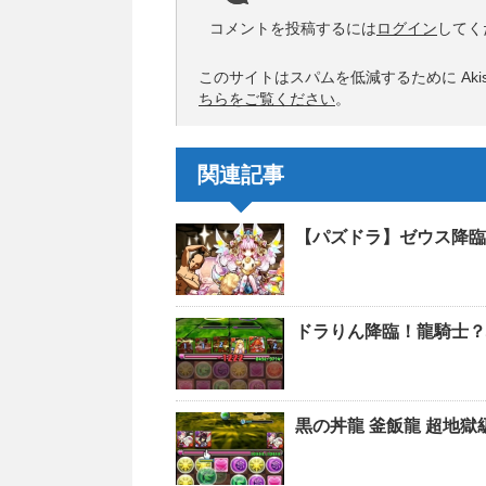
コメントを投稿するには
ログイン
してく
このサイトはスパムを低減するために Akis
ちらをご覧ください
。
関連記事
【パズドラ】ゼウス降臨
ドラりん降臨！龍騎士？
黒の丼龍 釜飯龍 超地獄