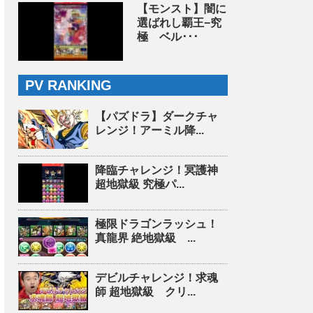
【モンスト】闇に
選ばれし覇王−究
極 ベル･･･
PV RANKING
【パズドラ】ダークチャ
レンジ！アーミル降...
降臨チャレンジ！冥護神
超地獄級 究極パ...
極限ドラゴンラッシュ！
真龍界 絶地獄級 ...
デビルチャレンジ！求魂
師 超地獄級 クリ...