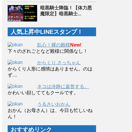
暗黒騎士降臨！【体力悪
魔限定】暗黒騎士...
人気上昇中LINEスタンプ！
乱心！裸の殿様
New!
下々のざれごとなど殿様に関係なし！
からくり さっちゃん
からくり人形に感情はありません。のは
ず…
ネコは冷静に返答する。
かわいい顔しててもクールです。
うるさいおかん
おかん（お母さん）は、今日も忙しいね
ん！
おすすめリンク