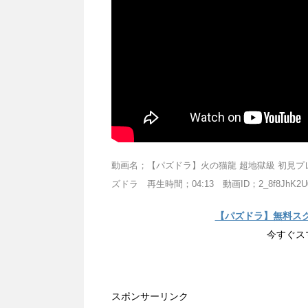
動画名；【パズドラ】火の猫龍 超地獄級 初見プ
ズドラ 再生時間；04:13 動画ID；2_8f8JhK2U0
【パズドラ】無料ス
今すぐス
スポンサーリンク