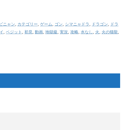
ビニャン
,
カテゴリー
,
ゲーム
,
ゴン
,
シマニャドラ
,
ドラゴン
,
ドラ
イ
,
ベジット
,
初見
,
動画
,
地獄級
,
実況
,
攻略
,
水なし
,
火
,
火の猫龍
,