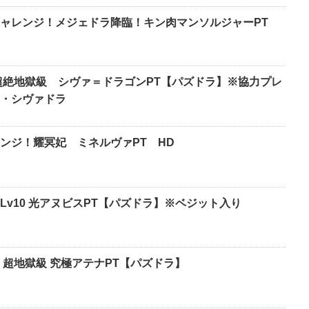
ャレンジ！メジェドラ降臨！キン肉マンソルジャーPT
超絶地獄級 シヴァ＝ドラゴンPT【パズドラ】※協力プレ
・シヴァドラ
レンジ！耀冥妃 ミネルヴァPT HD
v10 光アヌビスPT【パズドラ】※ベジット入り
 超地獄級 究極アテナPT【パズドラ】