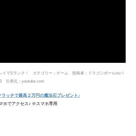
レイでSランク！ カテゴリー；ゲーム 投稿者；ドラゴンボールvsパ
 引用元；youtube.com
クラッチで最高２万円の魔法石プレゼント♪
マホでアクセス♪ ※スマホ専用