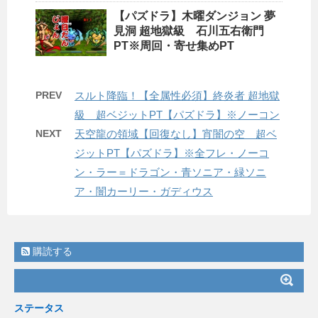
【パズドラ】木曜ダンジョン 夢
見洞 超地獄級 石川五右衛門
PT※周回・寄せ集めPT
PREV
スルト降臨！【全属性必須】終炎者 超地獄
級 超ベジットPT【パズドラ】※ノーコン
NEXT
天空龍の領域【回復なし】宵闇の空 超ベ
ジットPT【パズドラ】※全フレ・ノーコ
ン・ラー＝ドラゴン・青ソニア・緑ソニ
ア・闇カーリー・ガディウス
購読する
ステータス