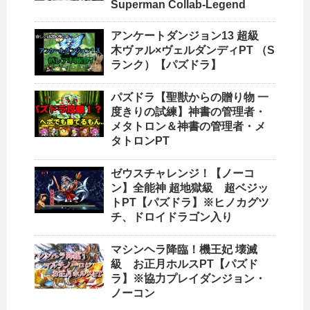
Superman Collab-Legend
アンケートダンジョン13 超級
木ヴァル×ヴェルダンディPT （S
ランク）【パズドラ】
パズドラ【聖獣からの贈り物 一
度きりの試練】神書の管理者・
メタトロン＆神書の管理者・メ
タトロンPT
ゼウスチャレンジ！【ノーコ
ン】全能神 超地獄級 超ベジッ
トPT【パズドラ】※ヒノカグツ
チ、ドロイドラゴン入り
マシンヘラ降臨！機王妃 壊滅
級 お正月ホルスPT【パズド
ラ】※協力プレイダンジョン・
ノーコン