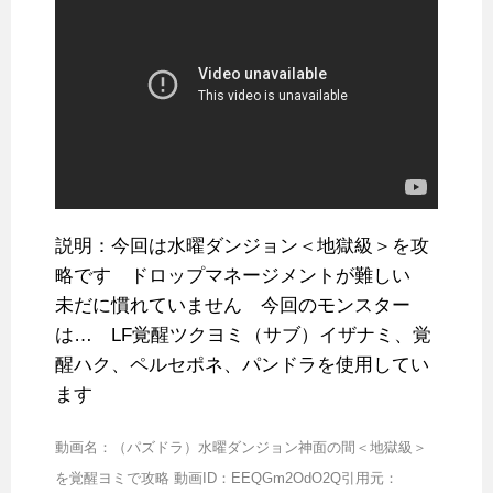
説明：今回は水曜ダンジョン＜地獄級＞を攻
略です ドロップマネージメントが難しい
未だに慣れていません 今回のモンスター
は… LF覚醒ツクヨミ（サブ）イザナミ、覚
醒ハク、ペルセポネ、パンドラを使用してい
ます
動画名：（パズドラ）水曜ダンジョン神面の間＜地獄級＞
を覚醒ヨミで攻略 動画ID：EEQGm2OdO2Q引用元：