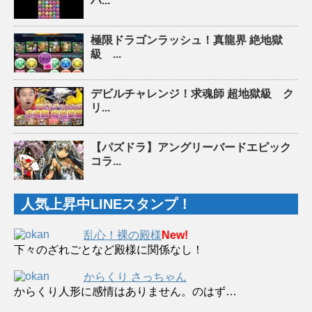
パ...
極限ドラゴンラッシュ！真龍界 絶地獄
級 ...
デビルチャレンジ！求魂師 超地獄級 ク
リ...
【パズドラ】アングリーバードエピック
コラ...
人気上昇中LINEスタンプ！
乱心！裸の殿様
New!
下々のざれごとなど殿様に関係なし！
からくり さっちゃん
からくり人形に感情はありません。のはず…