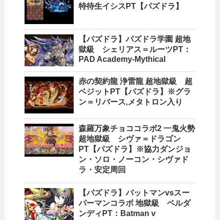
特待生イシスPT【パズドラ】
【パズドラ】パズドラ学園 超地
獄級 シェリアス＝ルーツPT：
PAD Academy-Mythical
赤の契約龍 浄雷龍 超地獄級 超
ベジットPT【パズドラ】※グラ
ン＝リバース,メタトロン入り
森羅万象チョココラボ2 一鬼火勢
超地獄級 シヴァ＝ドラゴン
PT【パズドラ】※協力ダンジョ
ン・ソロ・ノーコン・シヴァド
ラ・安定周回
【パズドラ】バットマンvsスー
パーマンコラボ 地獄級 ベルダ
ンディPT：Batman v