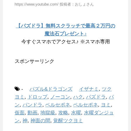
https://www.youtube.com/ 投稿者：おしょさん
【パズドラ】無料スクラッチで最高２万円の
魔法石プレゼント♪
今すぐスマホでアクセス♪ ※スマホ専用
スポンサーリンク
-
パズル&ドラゴンズ
イザナミ
,
ツク
ヨミ
,
ドロップ
,
ノーコン
,
ハク
,
パズドラ
,
パ
ン
,
パンドラ
,
ベルセポネ
,
ペルセポネ
,
ヨミ
,
仮面
,
動画
,
地獄級
,
攻略
,
水曜
,
水曜ダンジョ
ン
,
神
,
神面の間
,
覚醒ツクヨミ