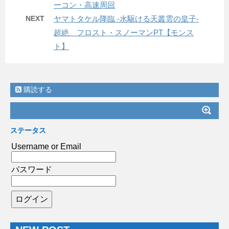
ーコン・高速周回
NEXT
ヤマトタケル降臨 -水駆ける天叢雲の皇子-
超絶 フロスト・スノーマンPT【モンス
ト】
購読する
ステータス
Username or Email
パスワード