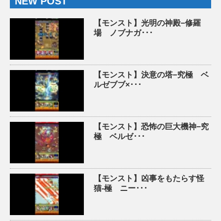
NEW POST
【モンスト】光明の神殿−修羅
場 ノブナガ･･･
【モンスト】決意の塔−究極 ベ
ルゼブブ×･･･
【モンスト】恐怖の巨大機神−究
極 ベルゼ･･･
【モンスト】凶事をもたらす怪
猫-極 ニー･･･