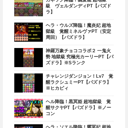
級 ヴェルダンディPT【パズド
ラ】
ヘラ・ウルズ降臨！魔炎妃 超地
獄級 覚醒ミネルヴァPT（安定
周回）【パズドラ】
神羅万象チョココラボ２ 一鬼火
勢 地獄級 究極光カーリーPT【パ
ズドラ】※Sランク
チャレンジダンジョン！Lv7 覚
醒ラクシュミーPT【パズドラ】
※ヒカピィ
ヘル降臨！黒冥姫 超地獄級 覚
醒サクヤPT【パズドラ】※ノー
コン
ヘラ・ソエル降臨！耀冥妃 超地