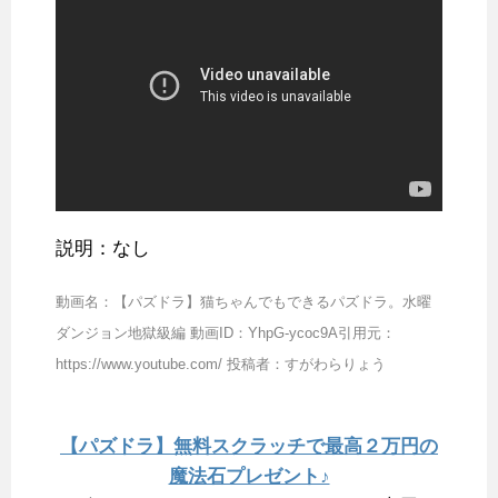
説明：なし
動画名：【パズドラ】猫ちゃんでもできるパズドラ。水曜
ダンジョン地獄級編 動画ID：YhpG-ycoc9A引用元：
https://www.youtube.com/ 投稿者：すがわらりょう
【パズドラ】無料スクラッチで最高２万円の
魔法石プレゼント♪