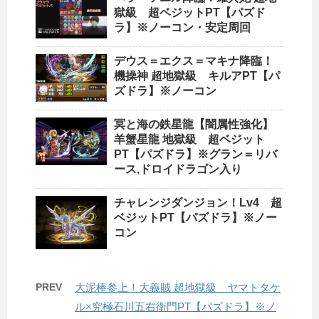
獄級 超ベジットPT【パズド
ラ】※ノーコン・安定周回
デウス＝エクス＝マキナ降臨！
機操神 超地獄級 キルアPT【パ
ズドラ】※ノーコン
冥と海の鉄星龍【闇属性強化】
羊蟹星龍 地獄級 超ベジット
PT【パズドラ】※グラン＝リバ
ース,ドロイドラゴン入り
チャレンジダンジョン！Lv4 超
ベジットPT【パズドラ】※ノー
コン
PREV
大泥棒参上！大義賊 超地獄級 ヤマトタケ
ル×究極石川五右衛門PT【パズドラ】※ノ