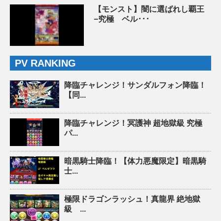
【モンスト】闇に選ばれし覇王
−究極 ベル･･･
PV RANKING
降臨チャレンジ！サンダルフォン降臨！
【同...
降臨チャレンジ！冥護神 超地獄級 究極
パ...
暗黒騎士降臨！【体力悪魔限定】暗黒騎
士...
極限ドラゴンラッシュ！真龍界 絶地獄
級 ...