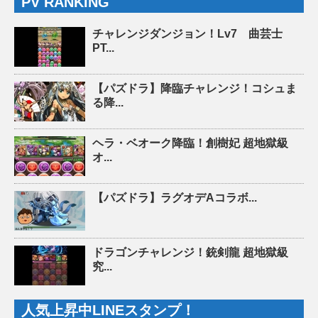
PV RANKING
チャレンジダンジョン！Lv7 曲芸士
PT...
【パズドラ】降臨チャレンジ！コシュま
る降...
ヘラ・ベオーク降臨！創樹妃 超地獄級
オ...
【パズドラ】ラグオデAコラボ...
ドラゴンチャレンジ！銃剣龍 超地獄級
究...
人気上昇中LINEスタンプ！