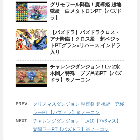
グリモワール降臨！魔導姫 超地
獄級 白メタトロンPT【パズド
ラ】
【パズドラ】パズドラクロス・
アナ降臨！クロス級 超ベジッ
トPTグラン=リバース,インドラ
入り
チャレンジダンジョン！Lv 2水
木闇／特殊 ブブ呂布PT【パズ
ドラ】※ノーコン
PREV
クリスマスダンジョン 聖夜祭 超祝福 究極
ラーPT【パズドラ】※ノーコン
NEXT
チャレンジダンジョン！Lv10【7×6マス】
覚醒ラーPT【パズドラ】※ノーコン