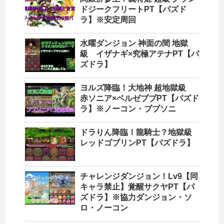
ドジークフリートPT【パズド
ラ】※安定周回
水曜ダンジョン 神面の間 地獄
級 イザナギ×究極アテナPT【パ
ズドラ】
ヨルズ降臨！大地神 超地獄級
赤ソニア×ベルゼブブPT【パズド
ラ】※ノーコン・ブブソニ
ドラりん降臨！龍騎士？地獄級
レッドゴブリンPT【パズドラ】
チャレンジダンジョン！Lv9【同
キャラ禁止】覚醒サクヤPT【パ
ズドラ】※協力ダンジョン・ソ
ロ・ノーコン