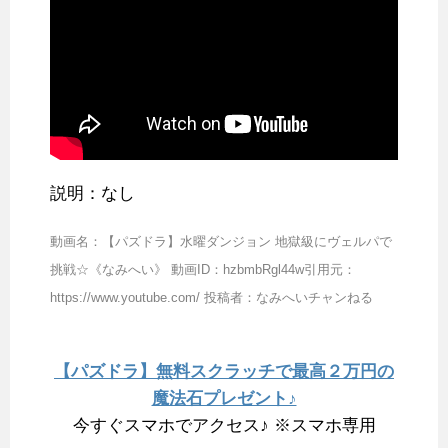
説明：なし
動画名：【パズドラ】水曜ダンジョン 地獄級にヴェルパで
挑戦☆《なみへい》 動画ID：hzbmbRgl44w引用元：
https://www.youtube.com/ 投稿者：なみへいチャンねる
【パズドラ】無料スクラッチで最高２万円の
魔法石プレゼント♪
今すぐスマホでアクセス♪ ※スマホ専用