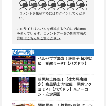
Message
コメントを投稿するには
ログイン
してくださ
い。
このサイトはスパムを低減するために Akismet
を使っています。
コメントデータの処理方法の
詳細はこちらをご覧ください
。
関連記事
ベルゼブブ降臨！狂皇子 超地獄
級 覚醒ラーPT【パズドラ】
暗黒騎士降臨！【体力悪魔限
定】暗黒騎士 地獄級 覚醒ツク
ヨミPT【パズドラ】※ノーコ
ン・安定周回
関銀屏参上！義将姫 超級 グラン