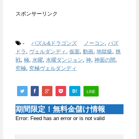
スポンサーリンク
-
パズル&ドラゴンズ
ノーコン
,
パズ
ドラ
,
ヴェルダンディ
,
仮面
,
動画
,
地獄級
,
挑
戦
,
極
,
水曜
,
水曜ダンジョン
,
神
,
神面の間
,
究極
,
究極ヴェルダンディ
B!
LINE
期間限定！無料金儲け情報
Error: Feed has an error or is not valid