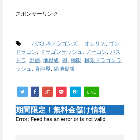
スポンサーリンク
-
パズル&ドラゴンズ
オシリス
,
ゴン
,
ドラゴン
,
ドラゴンラッシュ
,
ノーコン
,
パズ
ドラ
,
動画
,
地獄級
,
極
,
極限
,
極限ドラゴンラ
ッシュ
,
真龍界
,
絶地獄級
B!
LINE
期間限定！無料金儲け情報
Error: Feed has an error or is not valid