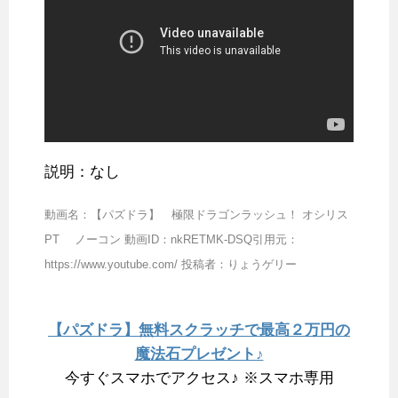
説明：なし
動画名：【パズドラ】 極限ドラゴンラッシュ！ オシリス
PT ノーコン 動画ID：nkRETMK-DSQ引用元：
https://www.youtube.com/ 投稿者：りょうゲリー
【パズドラ】無料スクラッチで最高２万円の
魔法石プレゼント♪
今すぐスマホでアクセス♪ ※スマホ専用