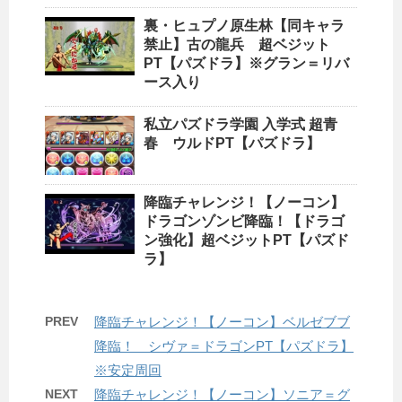
裏・ヒュプノ原生林【同キャラ
禁止】古の龍兵 超ベジット
PT【パズドラ】※グラン＝リバ
ース入り
私立パズドラ学園 入学式 超青
春 ウルドPT【パズドラ】
降臨チャレンジ！【ノーコン】
ドラゴンゾンビ降臨！【ドラゴ
ン強化】超ベジットPT【パズド
ラ】
PREV
降臨チャレンジ！【ノーコン】ベルゼブブ
降臨！ シヴァ＝ドラゴンPT【パズドラ】
※安定周回
NEXT
降臨チャレンジ！【ノーコン】ソニア＝グ