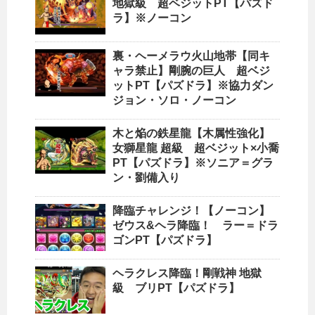
地獄級 超ベジットPT【パズド
ラ】※ノーコン
裏・ヘーメラウ火山地帯【同キ
ャラ禁止】剛腕の巨人 超ベジ
ットPT【パズドラ】※協力ダン
ジョン・ソロ・ノーコン
木と焔の鉄星龍【木属性強化】
女獅星龍 超級 超ベジット×小喬
PT【パズドラ】※ソニア＝グラ
ン・劉備入り
降臨チャレンジ！【ノーコン】
ゼウス&ヘラ降臨！ ラー＝ドラ
ゴンPT【パズドラ】
ヘラクレス降臨！剛戦神 地獄
級 ブリPT【パズドラ】