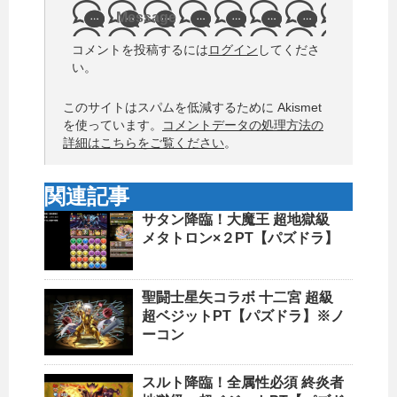
Message
コメントを投稿するには
ログイン
してくださ
い。
このサイトはスパムを低減するために Akismet
を使っています。
コメントデータの処理方法の
詳細はこちらをご覧ください
。
関連記事
サタン降臨！大魔王 超地獄級
メタトロン×２PT【パズドラ】
聖闘士星矢コラボ 十二宮 超級
超ベジットPT【パズドラ】※ノ
ーコン
スルト降臨！全属性必須 終炎者