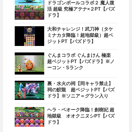
ドラゴンボールコラボ２ 魔人復
活 超級 究極アテナ×２PT【パズ
ドラ】
大和チャレンジ！武刀神（タケ
ミナカタ降臨！超地獄級）超ベ
ジットPT【パズドラ】
ぐんまコラボ ぐんまけん 極楽
超ベジットPT【パズドラ】※ノ
ーコン・Sランク
裏・水火の祠【同キャラ禁止】
祠の鮫龍 超ベジットPT【パズ
ドラ】※ソニア＝グラン入り
ヘラ・ベオーク降臨！創樹妃 超
地獄級 オオクニヌシPT【パズ
ドラ】