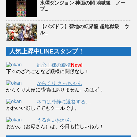
水曜ダンジョン 神面の間 地獄級 ノー
ブ...
【パズドラ】碧地の転界龍 超地獄級 ウ
ル...
人気上昇中LINEスタンプ！
乱心！裸の殿様
New!
下々のざれごとなど殿様に関係なし！
からくり さっちゃん
からくり人形に感情はありません。のはず…
ネコは冷静に返答する。
かわいい顔しててもクールです。
うるさいおかん
おかん（お母さん）は、今日も忙しいねん！