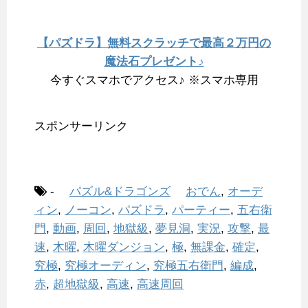
【パズドラ】無料スクラッチで最高２万円の
魔法石プレゼント♪
今すぐスマホでアクセス♪ ※スマホ専用
スポンサーリンク
-
パズル&ドラゴンズ
おでん
,
オーデ
ィン
,
ノーコン
,
パズドラ
,
パーティー
,
五右衛
門
,
動画
,
周回
,
地獄級
,
夢見洞
,
実況
,
攻撃
,
最
速
,
木曜
,
木曜ダンジョン
,
極
,
無課金
,
確定
,
究極
,
究極オーディン
,
究極五右衛門
,
編成
,
赤
,
超地獄級
,
高速
,
高速周回