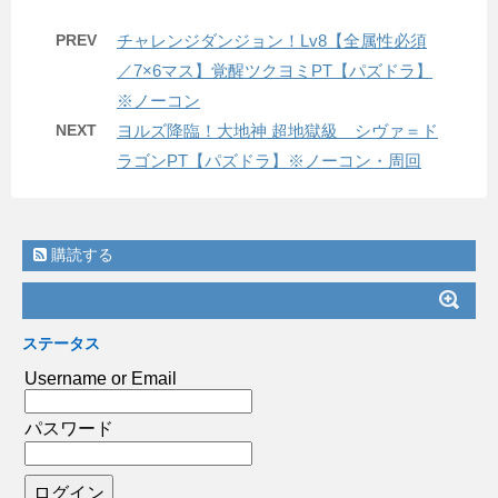
PREV
チャレンジダンジョン！Lv8【全属性必須
／7×6マス】覚醒ツクヨミPT【パズドラ】
※ノーコン
NEXT
ヨルズ降臨！大地神 超地獄級 シヴァ＝ド
ラゴンPT【パズドラ】※ノーコン・周回
購読する
ステータス
Username or Email
パスワード