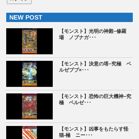
NEW POST
【モンスト】光明の神殿−修羅
場 ノブナガ･･･
【モンスト】決意の塔−究極 ベ
ルゼブブ×･･･
【モンスト】恐怖の巨大機神−究
極 ベルゼ･･･
【モンスト】凶事をもたらす怪
猫-極 ニー･･･