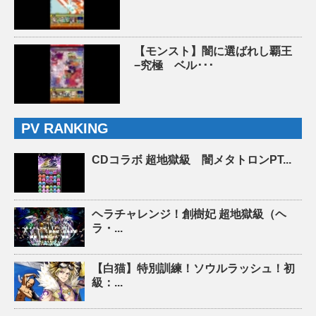
【モンスト】闇に選ばれし覇王
−究極 ベル･･･
PV RANKING
CDコラボ 超地獄級 闇メタトロンPT...
ヘラチャレンジ！創樹妃 超地獄級（ヘ
ラ・...
【白猫】特別訓練！ソウルラッシュ！初
級：...