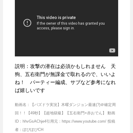
説明：攻撃の潜在は必須かもしれません 天
狗、五右衛門が無課金で取れるので、いいよ
ね！ パーティー編成、サブなど参考になれ
ば嬉しいです
動画名：【パズドラ実況】木曜ダンジョン最速(?)＠確定周
回！！【49秒】【超地獄級】【五右衛門×赤おでん】 動画
ID：hhvGsAChje4引用元：https://www.youtube.com/ 投稿
者：ぽぴぽぴCH