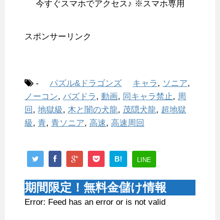
今すぐスマホでアクセス♪ ※スマホ専用
スポンサーリンク
-
パズル&ドラゴンズ
キャラ
,
ソニア
,
ノーコン
,
パズドラ
,
動画
,
同キャラ禁止
,
周
回
,
地獄級
,
木と闇の犬龍
,
茂隠犬龍
,
超地獄
級
,
青
,
青ソニア
,
高速
,
高速周回
B!
LINE
期間限定！無料金儲け情報
Error: Feed has an error or is not valid