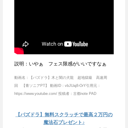
説明：いやぁ フェス限感がいいですなぁ
動画名：【パズドラ】木と闇の犬龍 超地獄級 高速周
回 【青ソニアPT】 動画ID：vbJUaj8-OrY引用元：
https://www.youtube.com/ 投稿者：古都note PAD
【パズドラ】無料スクラッチで最高２万円の
魔法石プレゼント♪