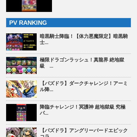
PV RANKING
暗黒騎士降臨！【体力悪魔限定】暗黒騎
士...
極限ドラゴンラッシュ！真龍界 絶地獄
級 ...
【パズドラ】ダークチャレンジ！アーミ
ル降...
降臨チャレンジ！冥護神 超地獄級 究極
パ...
【パズドラ】アングリーバードエピック
コラ...