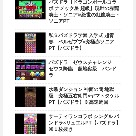
パズドラ【ドラゴンボールコラ
ボ ナメック星 超級】現世の赤龍
喚士・ソニア&絶世の紅龍喚士・
ソニアPT
私立パズドラ学園 入学式 超青
春 ペルゼブブ×究極赤ソニア
PT【パズドラ】
パズドラ ゼウスチャレンジ
ゼウス降臨 超地獄級 パンド
ラ
水曜ダンジョン 神面の間 地獄
級 究極五右衛門×ヤマトタケル
PT【パズドラ】※高速周回
サーティワンコラボ シングル パ
ンドラ×リュエルPT【パズドラ】
※１枚抜き