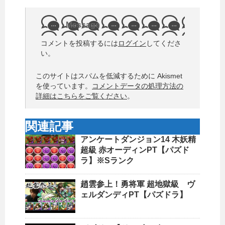
Message
コメントを投稿するには
ログイン
してくださ
い。
このサイトはスパムを低減するために Akismet
を使っています。
コメントデータの処理方法の
詳細はこちらをご覧ください
。
関連記事
アンケートダンジョン14 木妖精
超級 赤オーディンPT【パズド
ラ】※Sランク
趙雲参上！勇将軍 超地獄級 ヴ
ェルダンディPT【パズドラ】