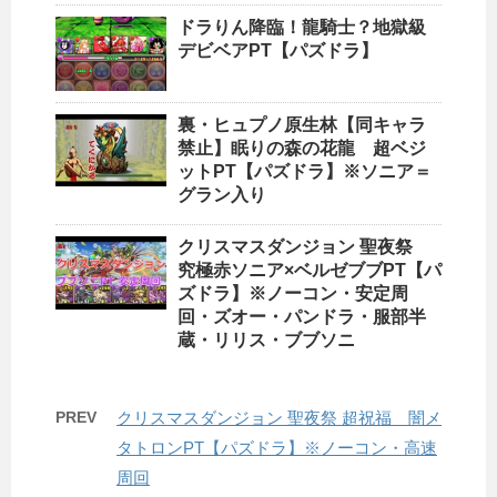
ドラりん降臨！龍騎士？地獄級
デビベアPT【パズドラ】
裏・ヒュプノ原生林【同キャラ
禁止】眠りの森の花龍 超ベジ
ットPT【パズドラ】※ソニア＝
グラン入り
クリスマスダンジョン 聖夜祭
究極赤ソニア×ベルゼブブPT【パ
ズドラ】※ノーコン・安定周
回・ズオー・パンドラ・服部半
蔵・リリス・ブブソニ
PREV
クリスマスダンジョン 聖夜祭 超祝福 闇メ
タトロンPT【パズドラ】※ノーコン・高速
周回