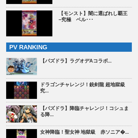
【モンスト】闇に選ばれし覇王
−究極 ベル･･･
PV RANKING
【パズドラ】ラグオデAコラボ...
ドラゴンチャレンジ！銃剣龍 超地獄級
究...
【パズドラ】降臨チャレンジ！コシュま
る降...
女神降臨！聖女神 地獄級 赤ソニア�...