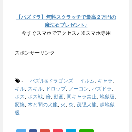
【パズドラ】無料スクラッチで最高２万円の
魔法石プレゼント♪
今すぐスマホでアクセス♪ ※スマホ専用
スポンサーリンク
-
パズル&ドラゴンズ
イルム
,
キャラ
,
キル
,
スキル
,
ドロップ
,
ノーコン
,
パズドラ
,
ボス
,
ボス戦
,
倍
,
動画
,
同キャラ禁止
,
地獄級
,
変換
,
木と闇の犬龍
,
火
,
突
,
茂隠犬龍
,
超地獄
級