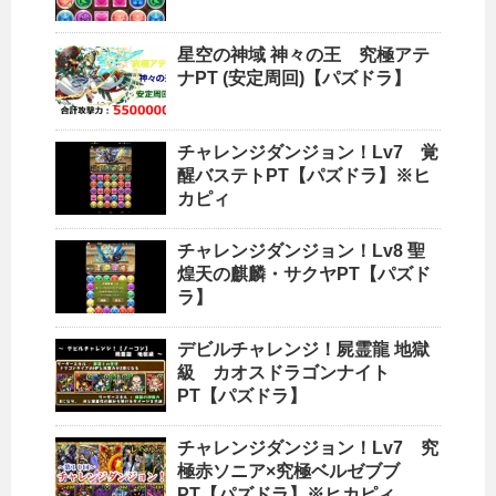
星空の神域 神々の王 究極アテ
ナPT (安定周回)【パズドラ】
チャレンジダンジョン！Lv7 覚
醒バステトPT【パズドラ】※ヒ
カピィ
チャレンジダンジョン！Lv8 聖
煌天の麒麟・サクヤPT【パズド
ラ】
デビルチャレンジ！屍霊龍 地獄
級 カオスドラゴンナイト
PT【パズドラ】
チャレンジダンジョン！Lv7 究
極赤ソニア×究極ベルゼブブ
PT【パズドラ】※ヒカピィ