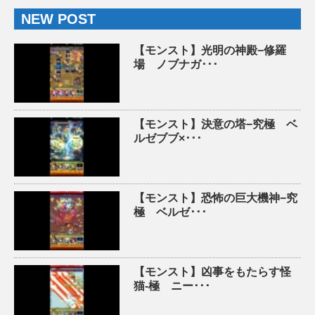
NEW POST
【モンスト】光明の神殿−修羅
場 ノブナガ･･･
【モンスト】決意の塔−究極 ベ
ルゼブブ×･･･
【モンスト】恐怖の巨大機神−究
極 ベルゼ･･･
【モンスト】凶事をもたらす怪
猫-極 ニー･･･