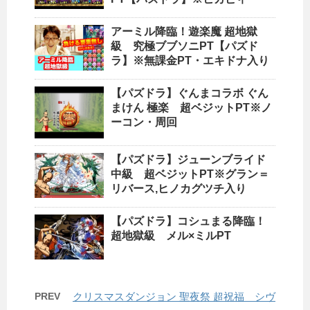
アーミル降臨！遊楽魔 超地獄
級 究極ブブソニPT【パズド
ラ】※無課金PT・エキドナ入り
【パズドラ】ぐんまコラボ ぐん
まけん 極楽 超ベジットPT※ノ
ーコン・周回
【パズドラ】ジューンブライド
中級 超ベジットPT※グラン＝
リバース,ヒノカグツチ入り
【パズドラ】コシュまる降臨！
超地獄級 メル×ミルPT
PREV
クリスマスダンジョン 聖夜祭 超祝福 シヴ