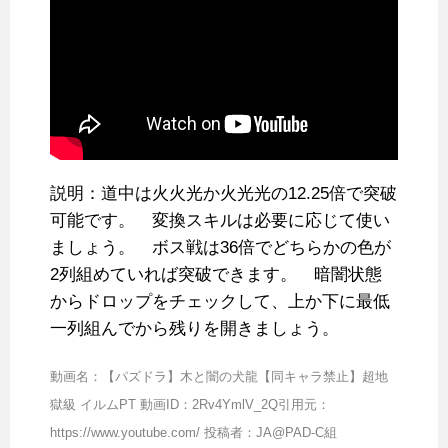
説明：道中は火火光か火光光の12.25倍で突破
可能です。 変換スキルは必要に応じて使い
ましょう。 ボス戦は36倍でどちらかの色が
2列組めていれば突破できます。 暗闇状態
からドロップをチェックして、上か下に最低
一列組んでから残りを開きましょう­。
動画名：【パズドラ】木と闇の犬龍【同キャラ禁止】超地
獄級 イルムPT 動画ID：2Rv4YmlV_2Q引用元：
https://www.youtube.com/ 投稿者：JA@PAD-C組