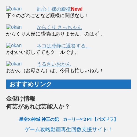
乱心！裸の殿様
New!
下々のざれごとなど殿様に関係なし！
からくり さっちゃん
からくり人形に感情はありません。のはず…
ネコは冷静に返答する。
かわいい顔しててもクールです。
うるさいおかん
おかん（お母さん）は、今日も忙しいねん！
おすすめリンク
金儲け情報
何芸があれば芸能人か？
星空の神域 神王の妃 カーリー×２PT【パズドラ】
ゲーム攻略動画再生回数支援サイト！