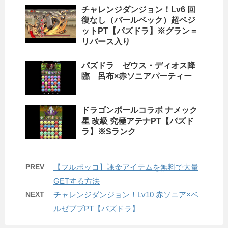
チャレンジダンジョン！Lv6 回
復なし（バールベック）超ベジ
ットPT【パズドラ】※グラン＝
リバース入り
パズドラ ゼウス・ディオス降
臨 呂布×赤ソニアパーティー
ドラゴンボールコラボ ナメック
星 改級 究極アテナPT【パズド
ラ】※Sランク
PREV
【フルボッコ】課金アイテムを無料で大量
GETする方法
NEXT
チャレンジダンジョン！Lv10 赤ソニア×ベ
ルゼブブPT【パズドラ】