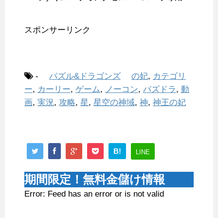
スポンサーリンク
-
パズル&ドラゴンズ
の妃
,
カテゴリ
ー
,
カーリー
,
ゲーム
,
ノーコン
,
パズドラ
,
動
画
,
実況
,
攻略
,
星
,
星空の神域
,
神
,
神王の妃
B!
LINE
期間限定！無料金儲け情報
Error: Feed has an error or is not valid