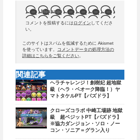
Message
コメントを投稿するには
ログイン
してくださ
い。
このサイトはスパムを低減するために Akismet
を使っています。
コメントデータの処理方法の
詳細はこちらをご覧ください
。
関連記事
ヘラチャレンジ！創樹妃 超地獄
級（ヘラ・ベオーク降臨！）ヤ
マトタケルPT【パズドラ】
クローズコラボ 中崎工場跡 地獄
級 超ベジットPT【パズドラ】
※協力ダンジョン・ソロ・ノー
コン・ソニア＝グラン入り