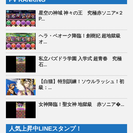
星空の神域 神々の王 究極赤ソニア×２
P...
ヘラ・ベオーク降臨！創樹妃 超地獄級
オ...
私立パズドラ学園 入学式 超青春 究極
石...
【白猫】特別訓練！ソウルラッシュ！初
級：...
女神降臨！聖女神 地獄級 赤ソニア�...
人気上昇中LINEスタンプ！