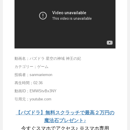
動画名；パズドラ 星空の神域 神王の妃
カテゴリー；ゲーム
投稿者；sanmariemon
再生時間；02:36
動画ID；EMWStvBx3NY
引用元；youtube.com
【パズドラ】無料スクラッチで最高２万円の
魔法石プレゼント♪
今すぐスマホでアクセス♪ ※スマホ専用