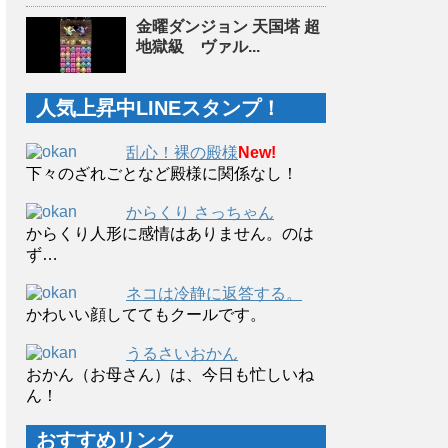
金曜ダンジョン 天国塔 超
地獄級 ヴァル...
人気上昇中LINEスタンプ！
乱心！裸の殿様
New!
下々のざれごとなど殿様に関係なし！
からくり さっちゃん
からくり人形に感情はありません。のは
ず…
ネコは冷静に返答する。
かわいい顔しててもクールです。
うるさいおかん
おかん（お母さん）は、今日も忙しいね
ん！
おすすめリンク