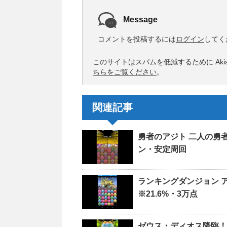
Message
コメントを投稿するには
ログイン
してく
このサイトはスパムを低減するために Akis
ちらをご覧ください
。
関連記事
勇者のアジト 二人の勇
ン・安定周回
ランキングダンジョン 
※21.6%・3万点
ゼウス・ディオス降臨！