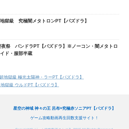
地獄級 究極闇メタトロンPT【パズドラ】
聖夜祭 パンドラPT【パズドラ】※ノーコン・闇メタトロ
イド・服部半蔵
超地獄級 極光太陽神・ラーPT【パズドラ】
超地獄級 ウルドPT【パズドラ】
星空の神域 神々の王 呂布×究極赤ソニアPT【パズドラ】
ゲーム攻略動画再生回数支援サイト！