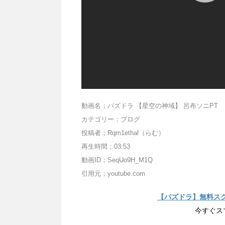
動画名；パズドラ 【星空の神域】 呂布ソニPT
カテゴリー；ブログ
投稿者；Rqm1ethal（らむ）
再生時間；03:53
動画ID；SeqUo9H_M1Q
引用元；youtube.com
【パズドラ】無料ス
今すぐス