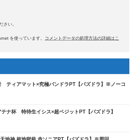
ださい。
met を使っています。
コメントデータの処理方法の詳細はこ
者 ティアマット×究極パンドラPT【パズドラ】※ノーコ
アテナ杯 特待生イシス×超ベジットPT【パズドラ】
天地神 超地獄級 赤ソニアPT【パズドラ】※周回