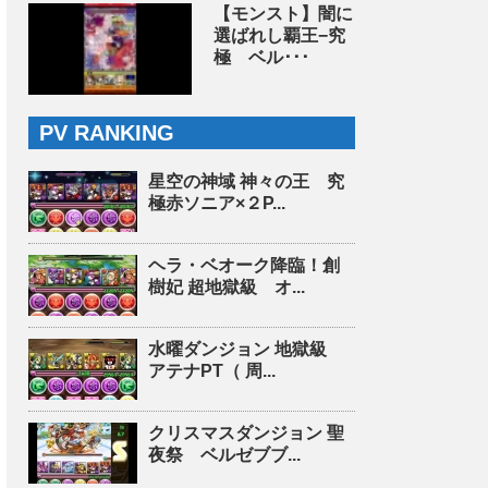
【モンスト】闇に
選ばれし覇王−究
極 ベル･･･
PV RANKING
星空の神域 神々の王 究
極赤ソニア×２P...
ヘラ・ベオーク降臨！創
樹妃 超地獄級 オ...
水曜ダンジョン 地獄級
アテナPT（ 周...
クリスマスダンジョン 聖
夜祭 ベルゼブブ...