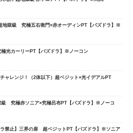
 超地獄級 究極五右衛門×赤オーディンPT【パズドラ】※
究極光カーリーPT【パズドラ】※ノーコン
チャレンジ！（2体以下）超ベジット×光イデアルPT
獄級 究極赤ソニア×究極呂布PT【パズドラ】※ノーコ
ラ禁止】三界の扉 超ベジットPT【パズドラ】※ソニア