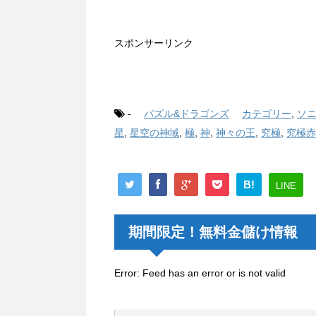
スポンサーリンク
-
パズル&ドラゴンズ
カテゴリー
,
ソ
星
,
星空の神域
,
極
,
神
,
神々の王
,
究極
,
究極赤
B!
LINE
期間限定！無料金儲け情報
Error: Feed has an error or is not valid