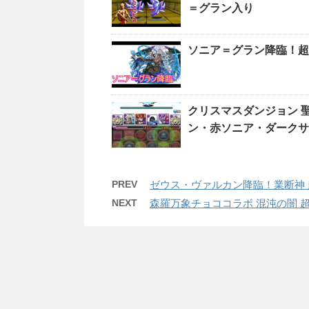
＝グラン入り
ソニア＝グラン降臨！超
クリスマスダンジョン 
ン・赤ソニア・ダークサ
PREV
ゼウス・ヴァルカン降臨！業断神 
NEXT
森羅万象チョココラボ 混沌の闇 