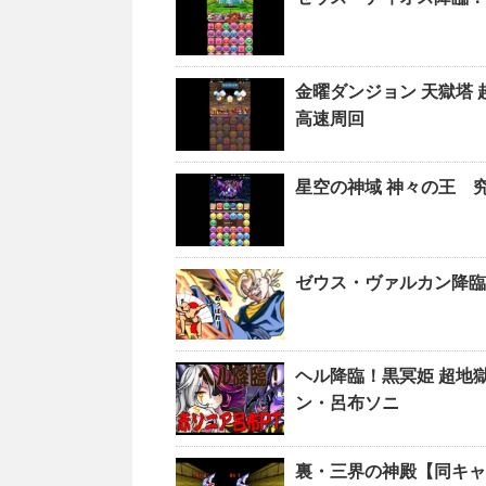
金曜ダンジョン 天獄塔
高速周回
星空の神域 神々の王 
ゼウス・ヴァルカン降臨
ヘル降臨！黒冥姫 超地
ン・呂布ソニ
裏・三界の神殿【同キャ