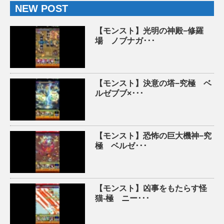
NEW POST
【モンスト】光明の神殿−修羅
場 ノブナガ･･･
【モンスト】決意の塔−究極 ベ
ルゼブブ×･･･
【モンスト】恐怖の巨大機神−究
極 ベルゼ･･･
【モンスト】凶事をもたらす怪
猫-極 ニー･･･