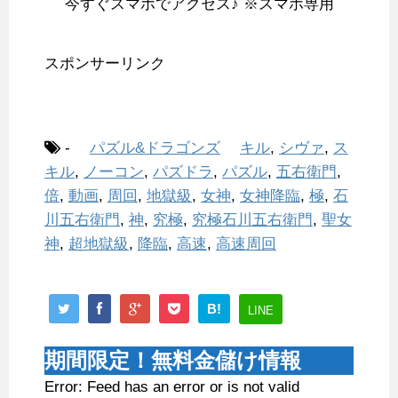
今すぐスマホでアクセス♪ ※スマホ専用
スポンサーリンク
-
パズル&ドラゴンズ
キル
,
シヴァ
,
ス
キル
,
ノーコン
,
パズドラ
,
パズル
,
五右衛門
,
倍
,
動画
,
周回
,
地獄級
,
女神
,
女神降臨
,
極
,
石
川五右衛門
,
神
,
究極
,
究極石川五右衛門
,
聖女
神
,
超地獄級
,
降臨
,
高速
,
高速周回
B!
LINE
期間限定！無料金儲け情報
Error: Feed has an error or is not valid