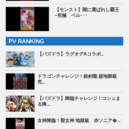
【モンスト】闇に選ばれし覇王
−究極 ベル･･･
PV RANKING
【パズドラ】ラグオデAコラボ...
ドラゴンチャレンジ！銃剣龍 超地獄級
究...
【パズドラ】降臨チャレンジ！コシュま
る降...
女神降臨！聖女神 地獄級 赤ソニア�...