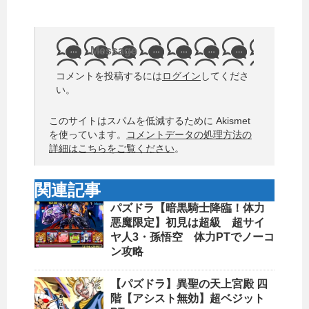
Message
コメントを投稿するには
ログイン
してくださ
い。
このサイトはスパムを低減するために Akismet
を使っています。
コメントデータの処理方法の
詳細はこちらをご覧ください
。
関連記事
パズドラ【暗黒騎士降臨！体力
悪魔限定】初見は超級 超サイ
ヤ人3・孫悟空 体力PTでノーコ
ン攻略
【パズドラ】異聖の天上宮殿 四
階【アシスト無効】超ベジット