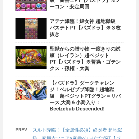
級 曲芸士PT【パズドラ】※ノ
ーコン・安定周回
アテナ降臨！煌女神 超地獄級
バステトPT【パズドラ】※３枚
抜き
聖獣からの贈り物 一度きりの試
練（レイラン）超ベジット
PT【パズドラ】※曹操・ゴテン
クス・孫権・大喬
【パズドラ】ダークチャレン
ジ！ベルゼブブ降臨！超地獄
級 超ベジットPTグラン＝リバ
ース,大喬＆小喬入り：
Beelzebub Descended!
PREV
スルト降臨！【全属性必須】終炎者 超地獄
級 究極赤ソニア×究極ベルゼブブPT【パ