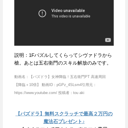
説明：1Fパズルしてくらってシヴァドラから
槍。あとは五右衛門のスキル解放のみです。
動画名：【パズドラ】女神降臨！五右衛門PT 高速周回
【降臨＋10倍】 動画ID：pGPz_4SLsm4引用元：
https://www.youtube.com/ 投稿者：tou aki
【パズドラ】無料スクラッチで最高２万円の
魔法石プレゼント♪