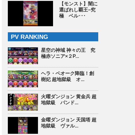
【モンスト】闇に
選ばれし覇王−究
極 ベル･･･
PV RANKING
星空の神域 神々の王 究
極赤ソニア×２P...
ヘラ・ベオーク降臨！創
樹妃 超地獄級 オ...
火曜ダンジョン 黄金兵 超
地獄級 パンド...
金曜ダンジョン 天国塔 超
地獄級 ヴァル...