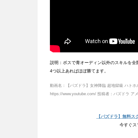
説明：ボスで青オーディン以外のスキルを全
4つ以上あればほぼ勝てます。
動画名：【パズドラ】女神降臨 超地獄級 ハトホルPT
https://www.youtube.com/ 投稿者：パズドラ 
【パズドラ】無料ス
今すぐス