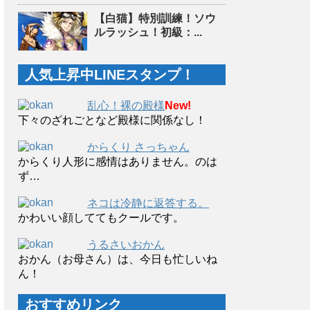
【白猫】特別訓練！ソウ
ルラッシュ！初級：...
人気上昇中LINEスタンプ！
乱心！裸の殿様
New!
下々のざれごとなど殿様に関係なし！
からくり さっちゃん
からくり人形に感情はありません。のは
ず…
ネコは冷静に返答する。
かわいい顔しててもクールです。
うるさいおかん
おかん（お母さん）は、今日も忙しいね
ん！
おすすめリンク