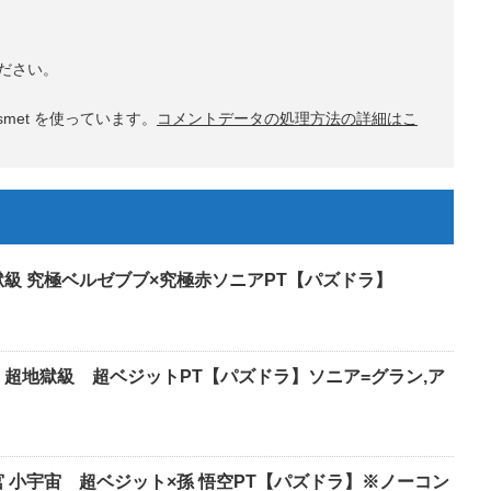
ださい。
met を使っています。
コメントデータの処理方法の詳細はこ
獄級 究極ベルゼブブ×究極赤ソニアPT【パズドラ】
 超地獄級 超ベジットPT【パズドラ】ソニア=グラン,ア
 小宇宙 超ベジット×孫 悟空PT【パズドラ】※ノーコン