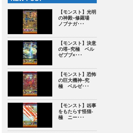
【モンスト】光明
の神殿−修羅場
ノブナガ･･･
【モンスト】決意
の塔−究極 ベル
ゼブブ×･･･
【モンスト】恐怖
の巨大機神−究
極 ベルゼ･･･
【モンスト】凶事
をもたらす怪猫-
極 ニー･･･