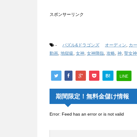
スポンサーリンク
-
パズル&ドラゴンズ
オーディン
,
カ
動画
,
地獄級
,
女神
,
女神降臨
,
攻略
,
神
,
聖女神
B!
LINE
期間限定！無料金儲け情報
Error: Feed has an error or is not valid