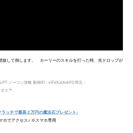
開放して倒します。 カーリーのスキルを打った時、光ドロップが
 ノーコン攻略 動画ID：vrFeXuUtvk0引用元：
アメダス™
クラッチで最高２万円の魔法石プレゼント♪
マホでアクセス♪ ※スマホ専用