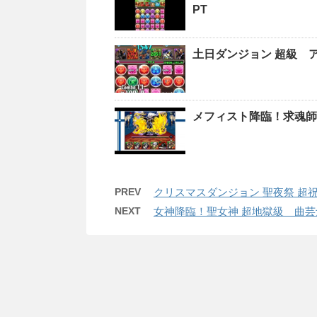
PT
土日ダンジョン 超級 
メフィスト降臨！求魂師
PREV
クリスマスダンジョン 聖夜祭 超
NEXT
女神降臨！聖女神 超地獄級 曲芸