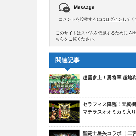
Message
コメントを投稿するには
ログイン
してく
このサイトはスパムを低減するために Akis
ちらをご覧ください
。
関連記事
趙雲参上！勇将軍 超地
セラフィス降臨！天翼機
マテラスオオミカミ入り
聖闘士星矢コラボ 十二宮