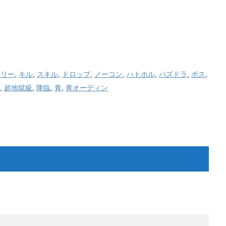
ーリー
,
キル
,
スキル
,
ドロップ
,
ノーコン
,
ハトホル
,
パズドラ
,
ボス
,
,
超地獄級
,
降臨
,
青
,
青オーディン