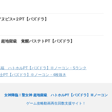
アヌビス×２PT【パズドラ】
 超地獄級 覚醒バステトPT【パズドラ】
祝福 ハトホルPT【パズドラ】※ノーコン・Sランク
士PT【パズドラ】※ノーコン・4枚抜き
女神降臨！聖女神 超地獄級 ハトホルPT【パズドラ】※ノーコン
ゲーム攻略動画再生回数支援サイト！