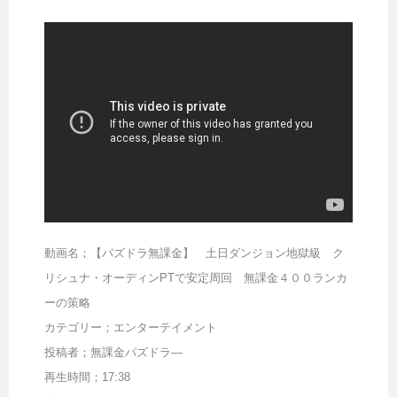
動画名；【パズドラ無課金】 土日ダンジョン地獄級 ク
リシュナ・オーディンPTで安定周回 無課金４００ランカ
ーの策略
カテゴリー；エンターテイメント
投稿者；無課金パズドラ―
再生時間；17:38