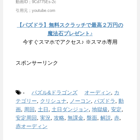
動画ID；9Cd775Es-2c
引用元；youtube.com
【パズドラ】無料スクラッチで最高２万円の
魔法石プレゼント♪
今すぐスマホでアクセス♪ ※スマホ専用
スポンサーリンク
-
パズル&ドラゴンズ
オーディン
,
カ
テゴリー
,
クリシュナ
,
ノーコン
,
パズドラ
,
動
画
,
周回
,
土日
,
土日ダンジョン
,
地獄級
,
安定
,
安定周回
,
実況
,
攻略
,
無課金
,
盤面
,
解説
,
赤
,
赤オーディン