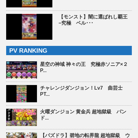
【モンスト】闇に選ばれし覇王
−究極 ベル･･･
PV RANKING
星空の神域 神々の王 究極赤ソニア×２
P...
チャレンジダンジョン！Lv7 曲芸士
PT...
火曜ダンジョン 黄金兵 超地獄級 パン
ド...
【パズドラ】碧地の転界龍 超地獄級 ウ