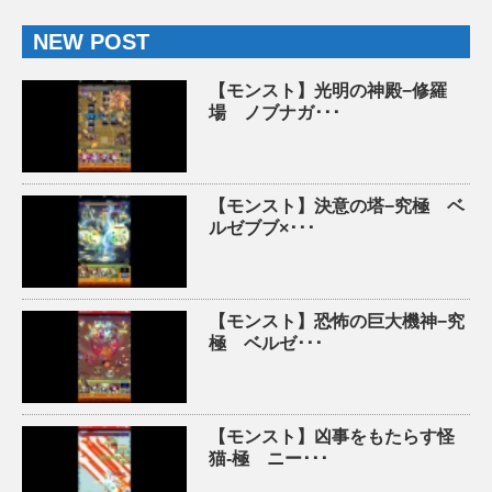
NEW POST
【モンスト】光明の神殿−修羅
場 ノブナガ･･･
【モンスト】決意の塔−究極 ベ
ルゼブブ×･･･
【モンスト】恐怖の巨大機神−究
極 ベルゼ･･･
【モンスト】凶事をもたらす怪
猫-極 ニー･･･