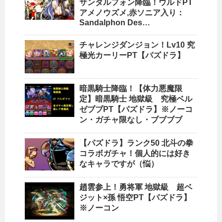
サンダルフォン降臨！ウルドPT
アメノウズメ,赤ソニア入り：
Sandalphon Des…
チャレンジダンジョン！Lv10 究
極光カーリーPT【パズドラ】
暗黒騎士降臨！【体力悪魔限
定】暗黒騎士 地獄級 究極ベル
ゼブブPT【パズドラ】※ノーコ
ン・ガチャ限なし・ブブブブ
【パズドラ】ランク50 北斗の拳
コラボガチャ！個人的には好き
なキャラですが（悩）
趙雲参上！勇将軍 地獄級 超ベ
ジット×孫 悟空PT【パズドラ】
※ノーコン