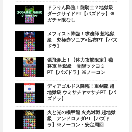
ドラりん降臨！龍騎士？地獄級
ダークサイドPT【パズドラ】※
ガチャ限なし
メフィスト降臨！求魂師 超地獄
級 究極赤ソニア×呂布PT【パズ
ドラ】
張飛参上！【体力攻撃限定】燕
将軍 地獄級 覚醒ツクヨミ
PT【パズドラ】※ノーコン
ディアゴルドス降臨！重剣龍 超
地獄級 ウミサチヤマサチPT【パ
ズドラ】
火と光の機甲龍 火光対戦 超地獄
級 アンドロメダPT【パズド
ラ】※ノーコン・安定周回