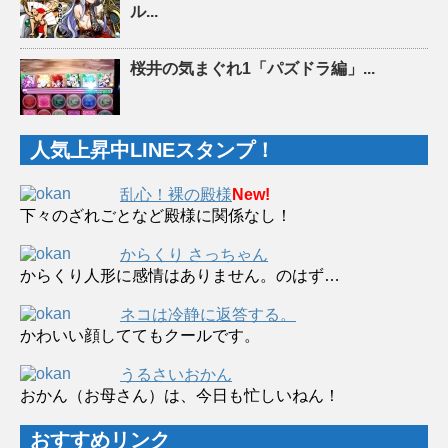
ル...
桜井の気まぐれ1「パズドラ編」...
人気上昇中LINEスタンプ！
乱心！裸の殿様
New!
下々のざれごとなど殿様に関係なし！
からくり さっちゃん
からくり人形に感情はありません。のはず…
ネコは冷静に返答する。
かわいい顔しててもクールです。
うるさいおかん
おかん（お母さん）は、今日も忙しいねん！
おすすめリンク