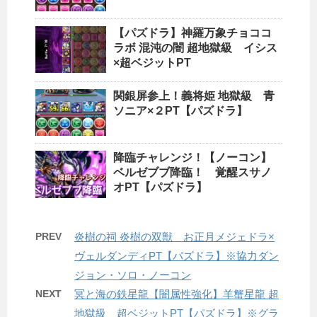
【パズドラ】神羅万象チョココ
ラボ 混沌の闇 超地獄級 イシス
×超ベジットPT
関銀屏参上！義将姫 地獄級 青
ソニア×２PT【パズドラ】
降臨チャレンジ！【ノーコン】
ベルゼブブ降臨！ 覚醒スサノ
オPT【パズドラ】
PREV
炎樹の祠 炎樹の双獣 お正月メジェドラ×
ヴェルダンディPT【パズドラ】※協力ダン
ジョン・ソロ・ノーコン
NEXT
冥と海の鉄星龍【闇属性強化】羊蟹星龍 超
地獄級 超ベジットPT【パズドラ】※グラ