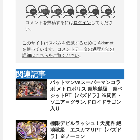
Message
コメントを投稿するには
ログイン
してくださ
い。
このサイトはスパムを低減するために Akismet
を使っています。
コメントデータの処理方法の
詳細はこちらをご覧ください
。
関連記事
バットマンvsスーパーマンコラ
ボ メトロポリス 超地獄級 超ベ
ジットPT【パズドラ】※周回・
ソニア＝グラン,ドロイドラゴン
入り
極限デビルラッシュ！天魔界 絶
地獄級 エスカマリPT【パズド
ラ】※ノーコン