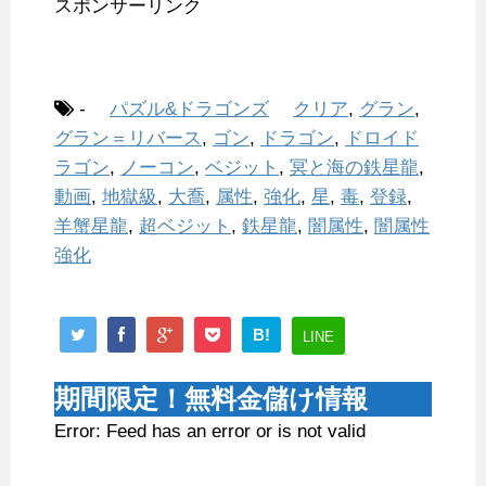
スポンサーリンク
-
パズル&ドラゴンズ
クリア
,
グラン
,
グラン＝リバース
,
ゴン
,
ドラゴン
,
ドロイド
ラゴン
,
ノーコン
,
ベジット
,
冥と海の鉄星龍
,
動画
,
地獄級
,
大喬
,
属性
,
強化
,
星
,
毒
,
登録
,
羊蟹星龍
,
超ベジット
,
鉄星龍
,
闇属性
,
闇属性
強化
B!
LINE
期間限定！無料金儲け情報
Error: Feed has an error or is not valid