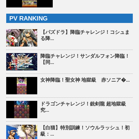
PV RANKING
【パズドラ】降臨チャレンジ！コシュま
る降...
降臨チャレンジ！サンダルフォン降臨！
【同...
女神降臨！聖女神 地獄級 赤ソニア�...
ドラゴンチャレンジ！銃剣龍 超地獄級
究...
【白猫】特別訓練！ソウルラッシュ！初
級：...