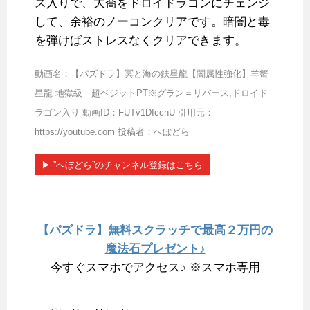
ス入りで、大喬をドロイドラゴンにチェンジ
して、余裕のノーコンクリアです。暗闇と毒
を弾けばストレスなくクリアできます。
動画名：【パズドラ】冥と海の鉄星龍【闇属性強化】羊蟹
星龍 地獄級 超ベジットPT※グラン＝リバース,ドロイド
ラゴン入り 動画ID：FUTv1DIccnU 引用元：
https://youtube.com 投稿者：へぼどら
▶︎ ”へぼどら”のチャンネル登録はこちら
【パズドラ】無料スクラッチで最高２万円の
魔法石プレゼント♪
今すぐスマホでアクセス♪ ※スマホ専用