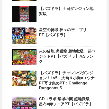
【パズドラ】土日ダンジョン地
獄級
星空の神域 神々の王 ブリ
PT【パズドラ】
火の猫龍 虎猫龍 超地獄級 超ベ
ジットPT【パズドラ】※Sラン
ク
【パズドラ】チャレンジダンジ
ョン！Lv5 大喬＆小喬×ユウナ
PT寄せ集めPT：Challenge
Dungeons!5
CDコラボ 禁域の闇 超地獄級
呂布×赤ソニアPT【パズドラ】