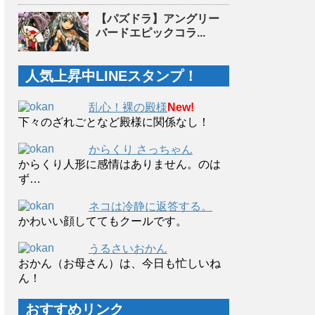
【パズドラ】アングリー
バードエピックコラ...
人気上昇中LINEスタンプ！
乱心！裸の殿様
New!
下々のざれごとなど殿様に関係なし！
からくり さっちゃん
からくり人形に感情はありません。のは
ず…
ネコは冷静に返答する。
かわいい顔しててもクールです。
うるさいおかん
おかん（お母さん）は、今日も忙しいね
ん！
おすすめリンク