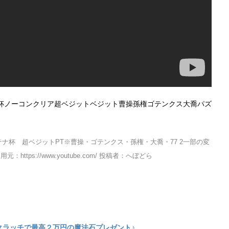
杯ノーコンクリア超ベジットベジット曹操孫権ゴテンクス大喬パズ
アテナ杯 超ベジットPT※曹操・ゴテンクス・孫権・大喬・77 2一部の変
：https://www.youtube.com/ 投稿者：へぼどら
クラッチで最高２万円の魔法石プレゼント♪