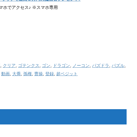
マホでアクセス♪ ※スマホ専用
杯
,
クリア
,
ゴテンクス
,
ゴン
,
ドラゴン
,
ノーコン
,
パズドラ
,
パズル
,
,
動画
,
大喬
,
孫権
,
曹操
,
登録
,
超ベジット