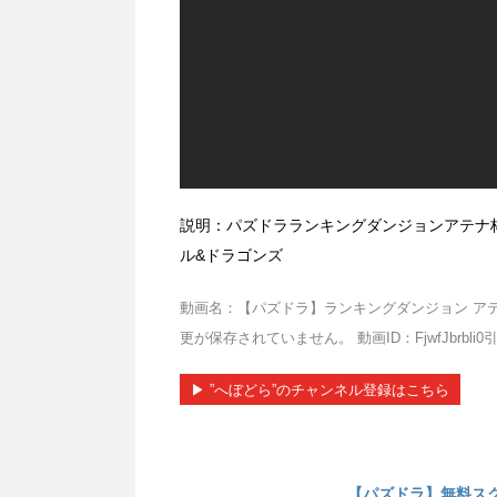
説明：パズドラランキングダンジョンアテナ
ル&ドラゴンズ
動画名：【パズドラ】ランキングダンジョン 
更が保存されていません。 動画ID：FjwfJbrbli0引用元
▶︎ ”へぼどら”のチャンネル登録はこちら
【パズドラ】無料ス