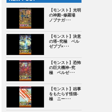
【モンスト】光明
の神殿−修羅場
ノブナガ･･･
【モンスト】決意
の塔−究極 ベル
ゼブブ×･･･
【モンスト】恐怖
の巨大機神−究
極 ベルゼ･･･
【モンスト】凶事
をもたらす怪猫-
極 ニー･･･