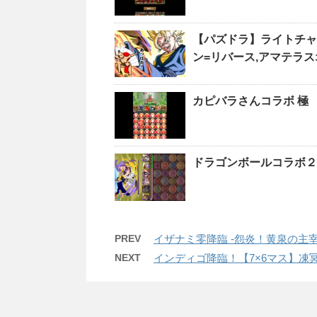
【パズドラ】ライトチャ
ン=リバース,アマテラ
カピバラさんコラボ 極
ドラゴンボールコラボ２
PREV
イザナミ零降臨 -怨炎！黄泉の主
NEXT
インディゴ降臨！【7×6マス】凍