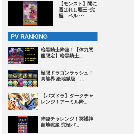
【モンスト】闇に
選ばれし覇王−究
極 ベル･･･
PV RANKING
暗黒騎士降臨！【体力悪
魔限定】暗黒騎士...
極限ドラゴンラッシュ！
真龍界 絶地獄級 ...
【パズドラ】ダークチャ
レンジ！アーミル降...
降臨チャレンジ！冥護神
超地獄級 究極パ...