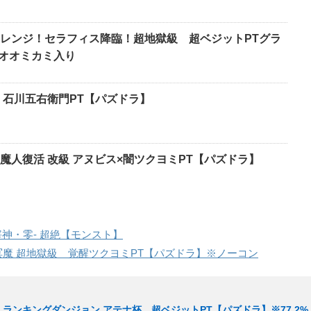
レンジ！セラフィス降臨！超地獄級 超ベジットPTグラ
スオオミカミ入り
 石川五右衛門PT【パズドラ】
魔人復活 改級 アヌビス×闇ツクヨミPT【パズドラ】
宰神・零- 超絶【モンスト】
冥魔 超地獄級 覚醒ツクヨミPT【パズドラ】※ノーコン
ランキングダンジョン アテナ杯 超ベジットPT【パズドラ】※77.2%