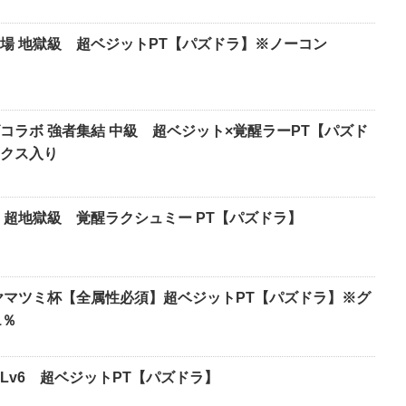
場 地獄級 超ベジットPT【パズドラ】※ノーコン
コラボ 強者集結 中級 超ベジット×覚醒ラーPT【パズド
クス入り
 超地獄級 覚醒ラクシュミー PT【パズドラ】
ヤマツミ杯【全属性必須】超ベジットPT【パズドラ】※グ
1％
Lv6 超ベジットPT【パズドラ】