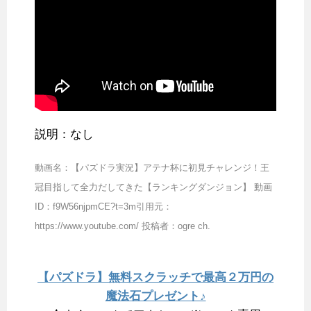
説明：なし
動画名：【パズドラ実況】アテナ杯に初見チャレンジ！王
冠目指して全力だしてきた【ランキングダンジョン】 動画
ID：f9W56njpmCE?t=3m引用元：
https://www.youtube.com/ 投稿者：ogre ch.
【パズドラ】無料スクラッチで最高２万円の
魔法石プレゼント♪