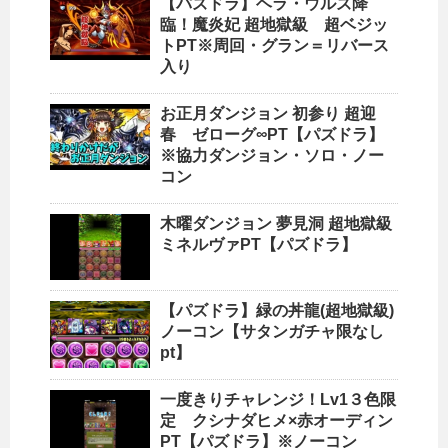
【パズドラ】ヘラ・ウルズ降
臨！魔炎妃 超地獄級 超ベジッ
トPT※周回・グラン＝リバース
入り
お正月ダンジョン 初参り 超迎
春 ゼローグ∞PT【パズドラ】
※協力ダンジョン・ソロ・ノー
コン
木曜ダンジョン 夢見洞 超地獄級
ミネルヴァPT【パズドラ】
【パズドラ】緑の丼龍(超地獄級)
ノーコン【サタンガチャ限なし
pt】
一度きりチャレンジ！Lv1３色限
定 クシナダヒメ×赤オーディン
PT【パズドラ】※ノーコン