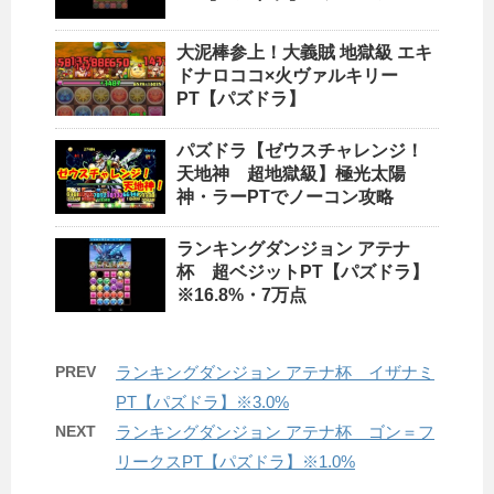
大泥棒参上！大義賊 地獄級 エキ
ドナロココ×火ヴァルキリー
PT【パズドラ】
パズドラ【ゼウスチャレンジ！
天地神 超地獄級】極光太陽
神・ラーPTでノーコン攻略
ランキングダンジョン アテナ
杯 超ベジットPT【パズドラ】
※16.8%・7万点
PREV
ランキングダンジョン アテナ杯 イザナミ
PT【パズドラ】※3.0%
NEXT
ランキングダンジョン アテナ杯 ゴン＝フ
リークスPT【パズドラ】※1.0%