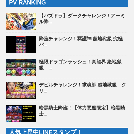
PV RANKING
【パズドラ】ダークチャレンジ！アーミ
ル降...
降臨チャレンジ！冥護神 超地獄級 究極
パ...
極限ドラゴンラッシュ！真龍界 絶地獄
級 ...
デビルチャレンジ！求魂師 超地獄級 ク
リ...
暗黒騎士降臨！【体力悪魔限定】暗黒騎
士...
人気上昇中LINEスタンプ！