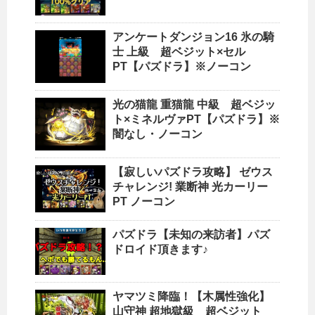
アンケートダンジョン16 氷の騎
士 上級 超ベジット×セル
PT【パズドラ】※ノーコン
光の猫龍 重猫龍 中級 超ベジッ
ト×ミネルヴァPT【パズドラ】※
闇なし・ノーコン
【寂しいパズドラ攻略】 ゼウス
チャレンジ! 業断神 光カーリー
PT ノーコン
パズドラ【未知の来訪者】パズ
ドロイド頂きます♪
ヤマツミ降臨！【木属性強化】
山守神 超地獄級 超ベジット