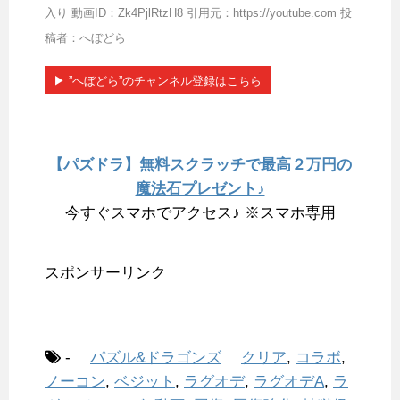
入り 動画ID：Zk4PjlRtzH8 引用元：https://youtube.com 投
稿者：へぼどら
▶︎ ”へぼどら”のチャンネル登録はこちら
【パズドラ】無料スクラッチで最高２万円の
魔法石プレゼント♪
今すぐスマホでアクセス♪ ※スマホ専用
スポンサーリンク
-
パズル&ドラゴンズ
クリア
,
コラボ
,
ノーコン
,
ベジット
,
ラグオデ
,
ラグオデA
,
ラ