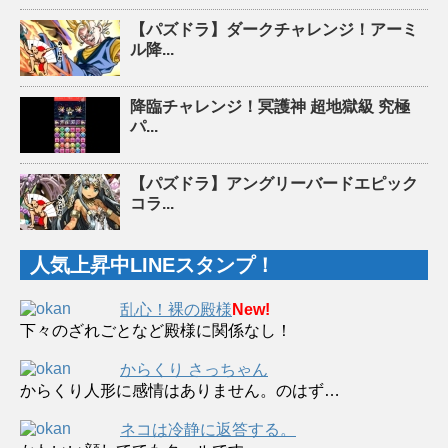
【パズドラ】ダークチャレンジ！アーミ
ル降...
降臨チャレンジ！冥護神 超地獄級 究極
パ...
【パズドラ】アングリーバードエピック
コラ...
人気上昇中LINEスタンプ！
乱心！裸の殿様
New!
下々のざれごとなど殿様に関係なし！
からくり さっちゃん
からくり人形に感情はありません。のはず…
ネコは冷静に返答する。