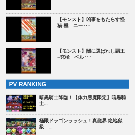
【モンスト】凶事をもたらす怪
猫-極 ニー･･･
【モンスト】闇に選ばれし覇王
−究極 ベル･･･
PV RANKING
暗黒騎士降臨！【体力悪魔限定】暗黒騎
士...
極限ドラゴンラッシュ！真龍界 絶地獄
級 ...