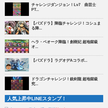
チャレンジダンジョン！Lv7 曲芸士
PT...
【パズドラ】降臨チャレンジ！コシュま
る降...
ヘラ・ベオーク降臨！創樹妃 超地獄級
オ...
【パズドラ】ラグオデAコラボ...
ドラゴンチャレンジ！銃剣龍 超地獄級
究...
人気上昇中LINEスタンプ！