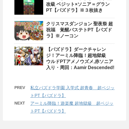
改級 ベジット×ソニア＝グラン
PT【パズドラ】※３枚抜き
クリスマスダンジョン 聖夜祭 超
祝福 覚醒バステトPT【パズド
ラ】※ノーコン
【パズドラ】ダークチャレン
ジ！アーミル降臨！超地獄級
ウルドPTアメノウズメ,赤ソニア
入り・周回：Aamir Descended!
PREV
私立パズドラ学園 入学式 超青春 超ベジッ
トPT【パズドラ】
NEXT
アーミル降臨！遊楽魔 超地獄級 超ベジッ
トPT【パズドラ】