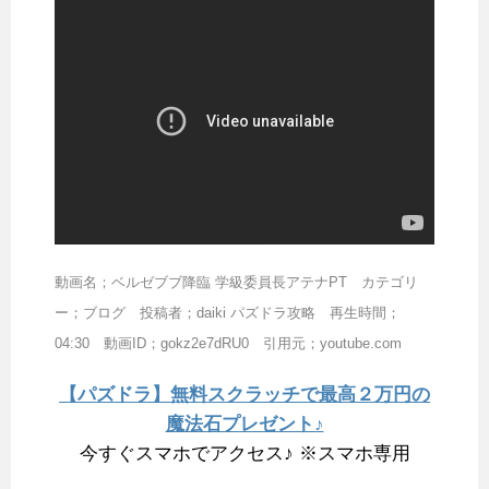
動画名；ベルゼブブ降臨 学級委員長アテナPT カテゴリ
ー；ブログ 投稿者；daiki パズドラ攻略 再生時間；
04:30 動画ID；gokz2e7dRU0 引用元；youtube.com
【パズドラ】無料スクラッチで最高２万円の
魔法石プレゼント♪
今すぐスマホでアクセス♪ ※スマホ専用