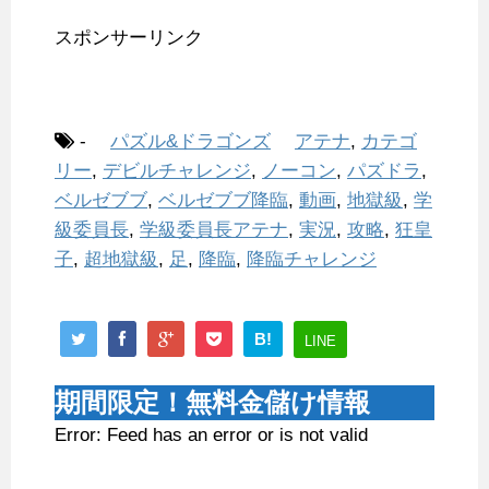
スポンサーリンク
-
パズル&ドラゴンズ
アテナ
,
カテゴ
リー
,
デビルチャレンジ
,
ノーコン
,
パズドラ
,
ベルゼブブ
,
ベルゼブブ降臨
,
動画
,
地獄級
,
学
級委員長
,
学級委員長アテナ
,
実況
,
攻略
,
狂皇
子
,
超地獄級
,
足
,
降臨
,
降臨チャレンジ
B!
LINE
期間限定！無料金儲け情報
Error: Feed has an error or is not valid