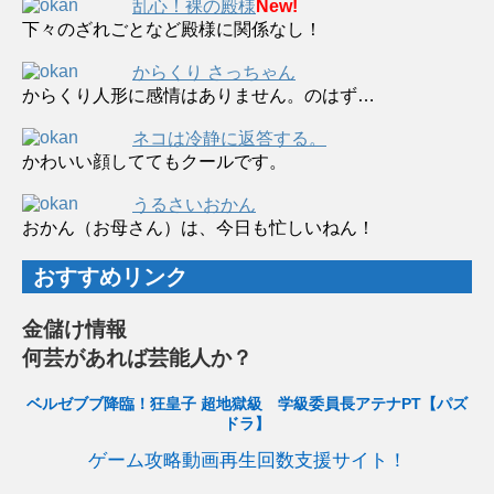
乱心！裸の殿様
New!
下々のざれごとなど殿様に関係なし！
からくり さっちゃん
からくり人形に感情はありません。のはず…
ネコは冷静に返答する。
かわいい顔しててもクールです。
うるさいおかん
おかん（お母さん）は、今日も忙しいねん！
おすすめリンク
金儲け情報
何芸があれば芸能人か？
ベルゼブブ降臨！狂皇子 超地獄級 学級委員長アテナPT【パズ
ドラ】
ゲーム攻略動画再生回数支援サイト！