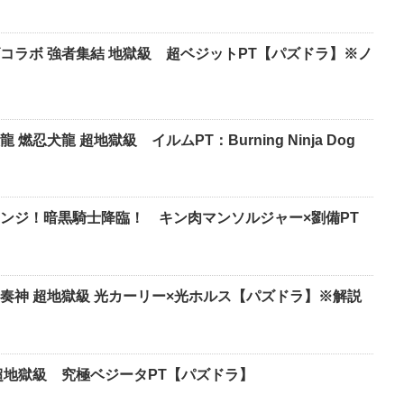
コラボ 強者集結 地獄級 超ベジットPT【パズドラ】※ノ
忍犬龍 超地獄級 イルムPT：Burning Ninja Dog
ンジ！暗黒騎士降臨！ キン肉マンソルジャー×劉備PT
奏神 超地獄級 光カーリー×光ホルス【パズドラ】※解説
超地獄級 究極ベジータPT【パズドラ】