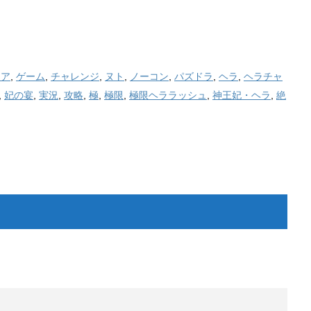
リア
,
ゲーム
,
チャレンジ
,
ヌト
,
ノーコン
,
パズドラ
,
ヘラ
,
ヘラチャ
,
妃の宴
,
実況
,
攻略
,
極
,
極限
,
極限ヘララッシュ
,
神王妃・ヘラ
,
絶