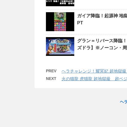
ガイア降臨！起源神 地
PT
グラン＝リバース降臨！
ズドラ】※ノーコン・
PREV
ヘラチャレンジ！耀冥妃 超地獄級
NEXT
火の猫龍 虎猫龍 超地獄級 超ベ
ヘ