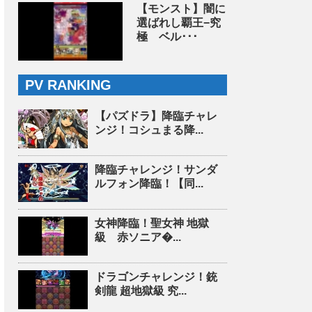
【モンスト】闇に
選ばれし覇王−究
極 ベル･･･
PV RANKING
【パズドラ】降臨チャレ
ンジ！コシュまる降...
降臨チャレンジ！サンダ
ルフォン降臨！【同...
女神降臨！聖女神 地獄
級 赤ソニア�...
ドラゴンチャレンジ！銃
剣龍 超地獄級 究...