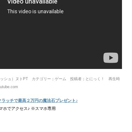
ッシュ）ヌトPT カテゴリー；ゲーム 投稿者；とにっく！ 再生時
tube.com
クラッチで最高２万円の魔法石プレゼント♪
マホでアクセス♪ ※スマホ専用