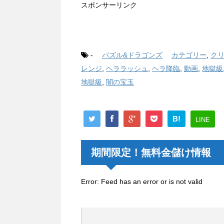
スポンサーリンク
-
パズル&ドラゴンズ
カテゴリー
,
ク
レンジ
,
ヘララッシュ
,
ヘラ降臨
,
動画
,
地獄級
地獄級
,
闇の宝玉
B!
LINE
期間限定！無料金儲け情報
Error: Feed has an error or is not valid