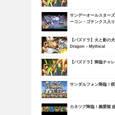
サンデーオールスターズ
ーコン・ゴテンクス入り
【パズドラ】火と影の犬龍 燃
Dragon – Mythical
【パズドラ】降臨チャレ
サンダルフォン降臨！瞑
カネツグ降臨！義愛龍 