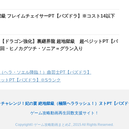
獄級 フレイムチェイサーPT【パズドラ】※コスト14以下
【ドラゴン強化】裏継界龍 超地獄級 超ベジットPT【パ
周回・ヒノカグツチ・ソニア＝グラン入り
（ヘラ・ソエル降臨！）曲芸士PT【パズドラ】
ジットPT【パズドラ】※Sランク
ラチャレンジ！妃の宴 絶地獄級（極限ヘララッシュ！）ヌトPT【パズド
ゲーム攻略動画再生回数支援サイト！
Copyright© ゲーム攻略動画まとめZ , 2015 All Rights Reserved.