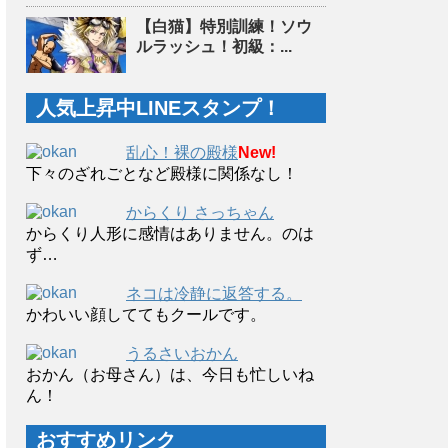
【白猫】特別訓練！ソウ
ルラッシュ！初級：...
人気上昇中LINEスタンプ！
乱心！裸の殿様
New!
下々のざれごとなど殿様に関係なし！
からくり さっちゃん
からくり人形に感情はありません。のは
ず…
ネコは冷静に返答する。
かわいい顔しててもクールです。
うるさいおかん
おかん（お母さん）は、今日も忙しいね
ん！
おすすめリンク