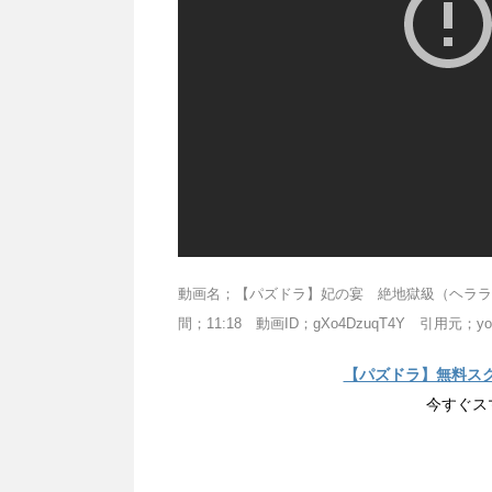
動画名；【パズドラ】妃の宴 絶地獄級（ヘララ
間；11:18 動画ID；gXo4DzuqT4Y 引用元；you
【パズドラ】無料ス
今すぐス