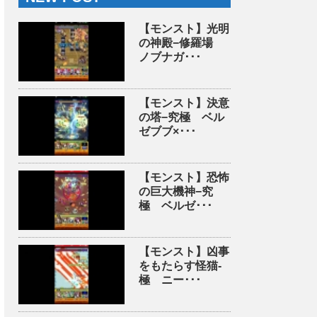
【モンスト】光明
の神殿−修羅場
ノブナガ･･･
【モンスト】決意
の塔−究極 ベル
ゼブブ×･･･
【モンスト】恐怖
の巨大機神−究
極 ベルゼ･･･
【モンスト】凶事
をもたらす怪猫-
極 ニー･･･