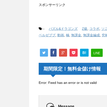
スポンサーリンク
-
パズル&ドラゴンズ
Z級
,
コラボ
,
ソ
ベルゼブブ
,
動画
,
極
,
無課金
,
無課金編成
,
究
B!
LINE
期間限定！無料金儲け情報
Error: Feed has an error or is not valid
Message