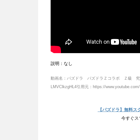
説明：なし
動画名：パズドラ パズドラＺコラボ Ｚ級 究
LMVClkzgHL4引用元：https://www.youtube.
【パズドラ】無料ス
今すぐス