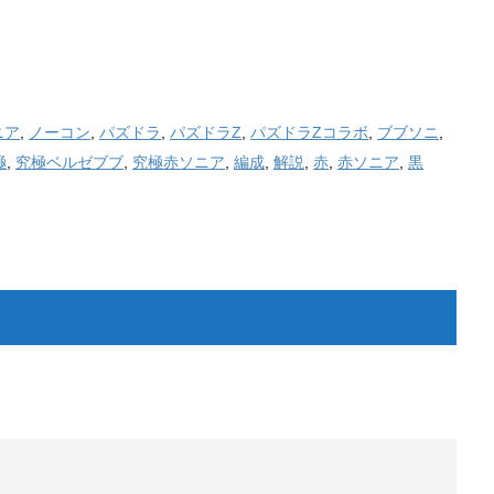
ニア
,
ノーコン
,
パズドラ
,
パズドラZ
,
パズドラZコラボ
,
ブブソニ
,
極
,
究極ベルゼブブ
,
究極赤ソニア
,
編成
,
解説
,
赤
,
赤ソニア
,
黒