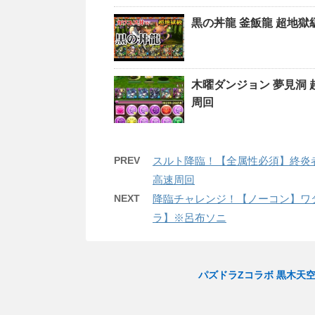
黒の丼龍 釜飯龍 超地
木曜ダンジョン 夢見洞
周回
PREV
スルト降臨！【全属性必須】終炎
高速周回
NEXT
降臨チャレンジ！【ノーコン】ワ
ラ】※呂布ソニ
パズドラZコラボ 黒木天