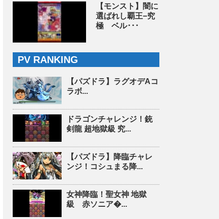
【モンスト】闇に
選ばれし覇王−究
極 ベル･･･
PV RANKING
【パズドラ】ラグオデAコ
ラボ...
ドラゴンチャレンジ！銃
剣龍 超地獄級 究...
【パズドラ】降臨チャレ
ンジ！コシュまる降...
女神降臨！聖女神 地獄
級 赤ソニア�...