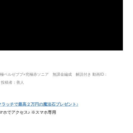
極ベルゼブブ×究極赤ソニア 無課金編成 解説付き 動画ID：
com/ 投稿者：善人
クラッチで最高２万円の魔法石プレゼント♪
マホでアクセス♪ ※スマホ専用