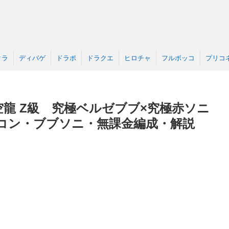
クラ
ディバゲ
ドラポ
ドラクエ
ヒロチャ
フルボッコ
プリコ
空龍 Z級 究極ベルゼブブ×究極赤ソニ
コン・ブブソニ・無課金編成・解説