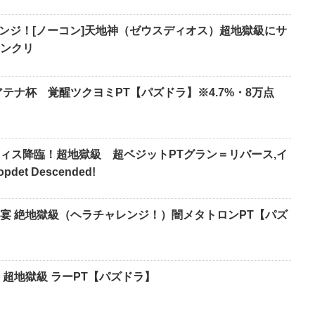
レンジ！[ノーコン]天地神（ゼウスディオス）超地獄級にサ
ンクリ
テナ杯 覚醒ツクヨミPT【パズドラ】※4.7%・8万点
ィス降臨！超地獄級 超ベジットPTグラン＝リバース,イ
det Descended!
宴 絶地獄級（ヘラチャレンジ！）闇メタトロンPT【パズ
 超地獄級 ラーPT【パズドラ】