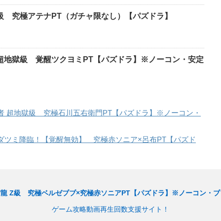
獄級 究極アテナPT（ガチャ限なし）【パズドラ】
 超地獄級 覚醒ツクヨミPT【パズドラ】※ノーコン・安定
者 超地獄級 究極石川五右衛門PT【パズドラ】※ノーコン・
ダツミ降臨！【覚醒無効】 究極赤ソニア×呂布PT【パズド
空龍 Z級 究極ベルゼブブ×究極赤ソニアPT【パズドラ】※ノーコン・
ゲーム攻略動画再生回数支援サイト！