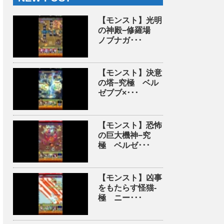
【モンスト】光明
の神殿−修羅場
ノブナガ･･･
【モンスト】決意
の塔−究極 ベル
ゼブブ×･･･
【モンスト】恐怖
の巨大機神−究
極 ベルゼ･･･
【モンスト】凶事
をもたらす怪猫-
極 ニー･･･