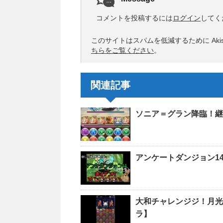
コメントを投稿するには
ログイン
してく
このサイトはスパムを低減するために Akis
ちらをご覧ください
。
関連記事
ソニア＝グラン降臨！継
アンケートダンジョン14
大和チャレンジジ！月光
ラ】