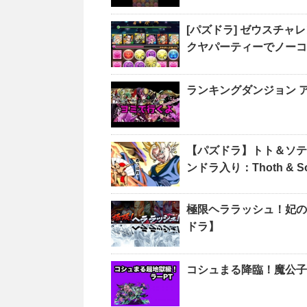
[パズドラ] ゼウスチャ
クヤパーティーでノーコ
ランキングダンジョン ア
【パズドラ】トト＆ソテ
ンドラ入り：Thoth & Sop
極限ヘララッシュ！妃の
ドラ】
コシュまる降臨！魔公子