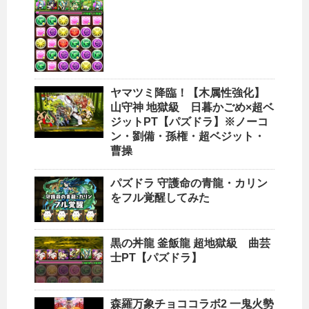
ヤマツミ降臨！【木属性強化】
山守神 地獄級 日暮かごめ×超ベ
ジットPT【パズドラ】※ノーコ
ン・劉備・孫権・超ベジット・
曹操
パズドラ 守護命の青龍・カリン
をフル覚醒してみた
黒の丼龍 釜飯龍 超地獄級 曲芸
士PT【パズドラ】
森羅万象チョココラボ2 一鬼火勢