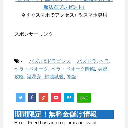
魔法石プレゼント♪
今すぐスマホでアクセス♪ ※スマホ専用
スポンサーリンク
-
パズル&ドラゴンズ
パズドラ
,
ヘラ
,
ヘラ・ベオーク
,
ヘラ・ベオーク降臨
,
実況
,
攻略
,
諸葛亮
,
超地獄級
,
降臨
B!
LINE
期間限定！無料金儲け情報
Error: Feed has an error or is not valid