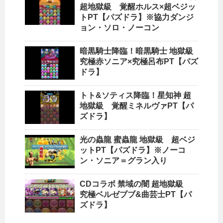
超地獄級 覚醒ホルス×超ベジッ
トPT【パズドラ】※協力ダンジ
ョン・ソロ・ノーコン
暗黒騎士降臨！暗黒騎士 地獄級
究極赤ソニア×究極呂布PT【パズ
ドラ】
トト&ソティス降臨！星知神 超
地獄級 覚醒ミネルヴァPT【パ
ズドラ】
光の蟲龍 蜜蟲龍 地獄級 超ベジ
ットPT【パズドラ】※ノーコ
ン・ソニア＝グラン入り
CDコラボ 禁域の闇 超地獄級
究極ベルゼブブ&曲芸士PT【パ
ズドラ】