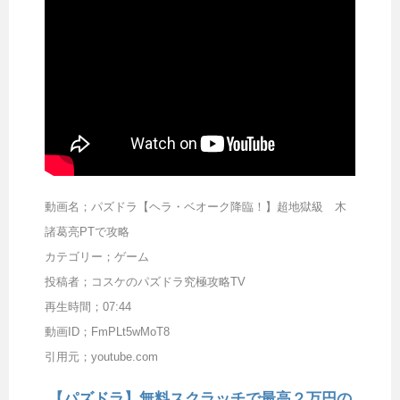
動画名；パズドラ【ヘラ・ベオーク降臨！】超地獄級 木
諸葛亮PTで攻略
カテゴリー；ゲーム
投稿者；コスケのパズドラ究極攻略TV
再生時間；07:44
動画ID；FmPLt5wMoT8
引用元；youtube.com
【パズドラ】無料スクラッチで最高２万円の