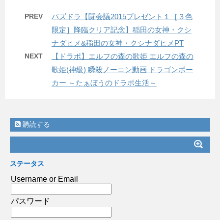
PREV
パズドラ【闘会議2015プレゼント１［３色
限定］降臨クリア記念】稲田の女神・クシ
ナダヒメ&稲田の女神・クシナダヒメPT
NEXT
【ドラポ】エルフの森の歌姫 エルフの森の
歌姫(神級) 瞬殺ノーコン動画 ドラゴンポー
カー ～たぁぼうのドラポ生活～
購読する
ステータス
Username or Email
パスワード