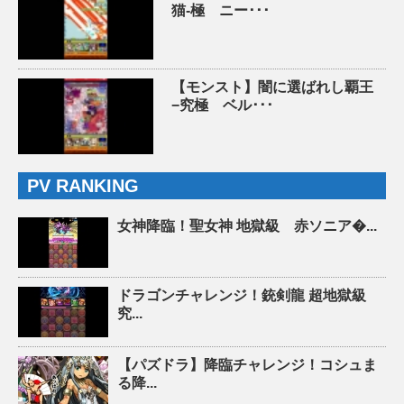
猫-極 ニー･･･
【モンスト】闇に選ばれし覇王
−究極 ベル･･･
PV RANKING
女神降臨！聖女神 地獄級 赤ソニア�...
ドラゴンチャレンジ！銃剣龍 超地獄級
究...
【パズドラ】降臨チャレンジ！コシュま
る降...