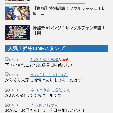
【白猫】特別訓練！ソウルラッシュ！初
級：...
降臨チャレンジ！サンダルフォン降臨！
【同...
人気上昇中LINEスタンプ！
乱心！裸の殿様
New!
下々のざれごとなど殿様に関係なし！
からくり さっちゃん
からくり人形に感情はありません。のはず…
ネコは冷静に返答する。
かわいい顔しててもクールです。
うるさいおかん
おかん（お母さん）は、今日も忙しいねん！