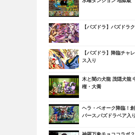
水曜ダンジョン 地獄級
【パズドラ】パズドラク
【パズドラ】降臨チャレ
ス入り
木と闇の犬龍 茂隠犬龍
権・大喬
ヘラ・ベオーク降臨！創樹
バース,パズドラベア入
神羅万象チョココラボ２ 