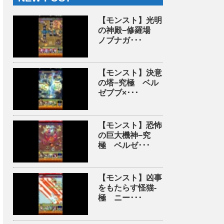
【モンスト】光明
の神殿−修羅場
ノブナガ･･･
【モンスト】決意
の塔−究極 ベル
ゼブブ×･･･
【モンスト】恐怖
の巨大機神−究
極 ベルゼ･･･
【モンスト】凶事
をもたらす怪猫-
極 ニー･･･