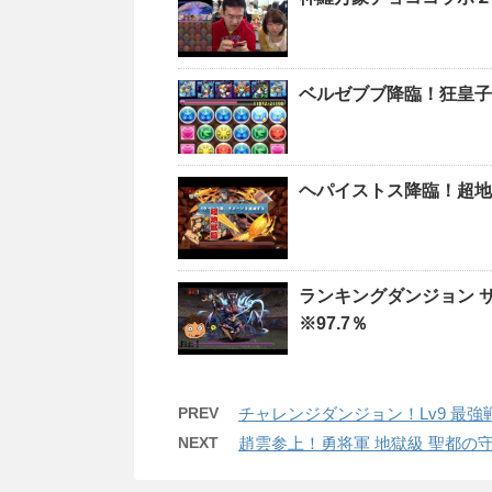
ベルゼブブ降臨！狂皇子
ヘパイストス降臨！超地
ランキングダンジョン 
※97.7％
PREV
チャレンジダンジョン！Lv9 最
NEXT
趙雲参上！勇将軍 地獄級 聖都の