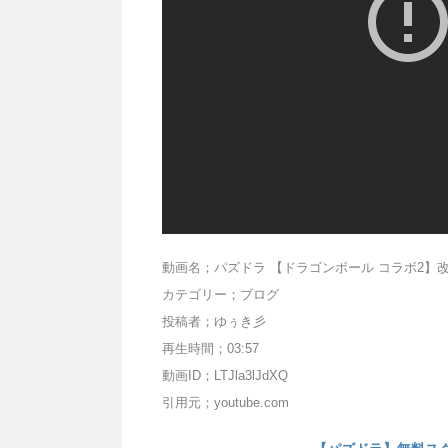
動画名；パズドラ 【ドラゴンボール コラボ2】改
カテゴリー；ブログ
投稿者；ゆぅき彡
再生時間；03:57
動画ID；LTJla3lJdXQ
引用元；youtube.com