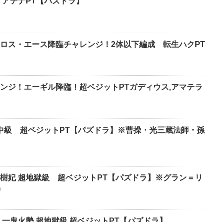
 アテナPT【パズドラ】
ロス・エース降臨チャレンジ！2体以下編成 転生ハクPT
ンジ！エーギル降臨！超ベジットPTガディウス,アマテラ
 中級 超ベジットPT【パズドラ】※曹操・光三蔵法師・孫
妃 超地獄級 超ベジットPT【パズドラ】※グラン＝リ
り
一鬼火勢 超地獄級 超ベジットPT【パズドラ】