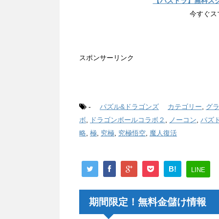
【パズドラ】無料ス
今すぐス
スポンサーリンク
-
パズル&ドラゴンズ
カテゴリー
,
グ
ボ
,
ドラゴンボールコラボ２
,
ノーコン
,
パズ
略
,
極
,
究極
,
究極悟空
,
魔人復活
B!
LINE
期間限定！無料金儲け情報