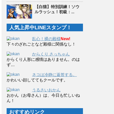
【白猫】特別訓練！ソウ
ルラッシュ！初級：...
人気上昇中LINEスタンプ！
乱心！裸の殿様
New!
下々のざれごとなど殿様に関係なし！
からくり さっちゃん
からくり人形に感情はありません。のは
ず…
ネコは冷静に返答する。
かわいい顔しててもクールです。
うるさいおかん
おかん（お母さん）は、今日も忙しいね
ん！
おすすめリンク