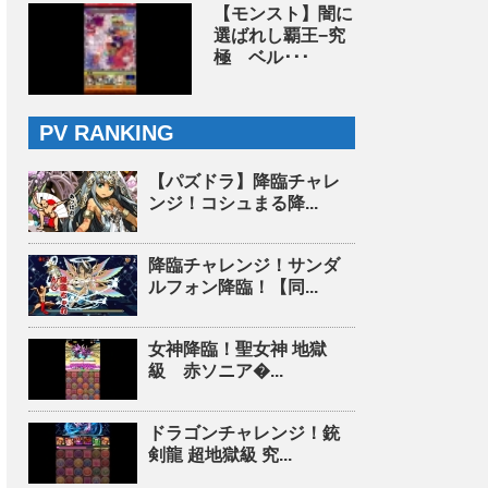
【モンスト】闇に
選ばれし覇王−究
極 ベル･･･
PV RANKING
【パズドラ】降臨チャレ
ンジ！コシュまる降...
降臨チャレンジ！サンダ
ルフォン降臨！【同...
女神降臨！聖女神 地獄
級 赤ソニア�...
ドラゴンチャレンジ！銃
剣龍 超地獄級 究...