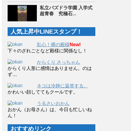
私立パズドラ学園 入学式
超青春 究極石...
人気上昇中LINEスタンプ！
乱心！裸の殿様
New!
下々のざれごとなど殿様に関係なし！
からくり さっちゃん
からくり人形に感情はありません。のは
ず…
ネコは冷静に返答する。
かわいい顔しててもクールです。
うるさいおかん
おかん（お母さん）は、今日も忙しいね
ん！
おすすめリンク