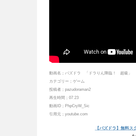
動画名；パズドラ 「ドラりん降臨！ 超級
カテゴリー；ゲーム
投稿者；pazudoraman2
再生時間；07:23
動画ID；PhpCryW_Sic
引用元；youtube.com
【パズドラ】無料ス