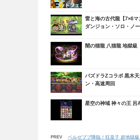
雷と海の古代龍【7×6
ダンジョン・ソロ・ノ
闇の猫龍 八猫龍 地獄
パズドラZコラボ 黒木
ン・高速周回
星空の神域 神々の王 呂
PREV
ベルゼブブ降臨！狂皇子 超地獄級