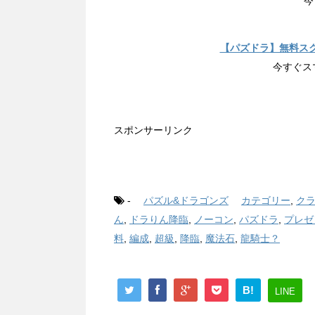
今
【パズドラ】無料ス
今すぐス
スポンサーリンク
-
パズル&ドラゴンズ
カテゴリー
,
ク
ん
,
ドラりん降臨
,
ノーコン
,
パズドラ
,
プレゼ
料
,
編成
,
超級
,
降臨
,
魔法石
,
龍騎士？
B!
LINE