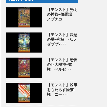
【モンスト】光明
の神殿−修羅場
ノブナガ･･･
【モンスト】決意
の塔−究極 ベル
ゼブブ×･･･
【モンスト】恐怖
の巨大機神−究
極 ベルゼ･･･
【モンスト】凶事
をもたらす怪猫-
極 ニー･･･