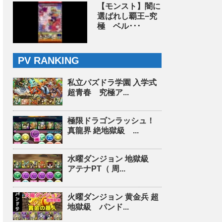
【モンスト】闇に
選ばれし覇王−究
極 ベル･･･
PV RANKING
私立パズドラ学園 入学式
超青春 究極ア...
極限ドラゴンラッシュ！
真龍界 絶地獄級 ...
水曜ダンジョン 地獄級
アテナPT（ 周...
火曜ダンジョン 黄金兵 超
地獄級 パンド...