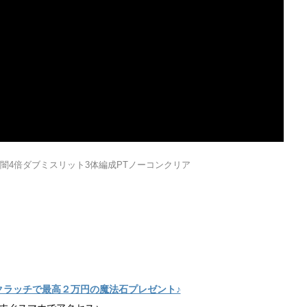
」 闇4倍ダブミスリット3体編成PTノーコンクリア
クラッチで最高２万円の魔法石プレゼント♪