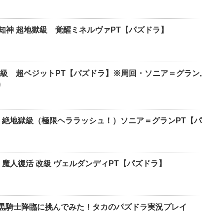
知神 超地獄級 覚醒ミネルヴァPT【パズドラ】
級 超ベジットPT【パズドラ】※周回・ソニア＝グラン,
り
 絶地獄級（極限ヘララッシュ！）ソニア＝グランPT【パ
魔人復活 改級 ヴェルダンディPT【パズドラ】
暗黒騎士降臨に挑んでみた！タカのパズドラ実況プレイ