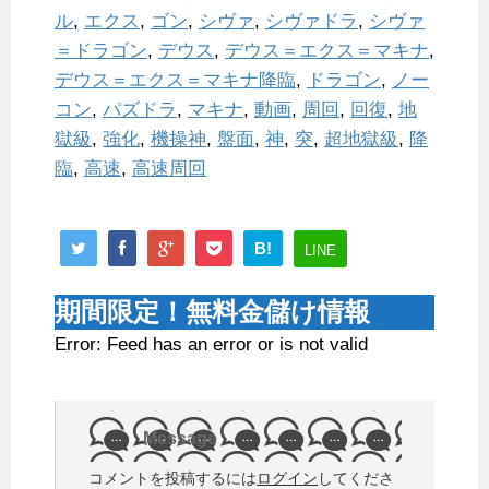
ル
,
エクス
,
ゴン
,
シヴァ
,
シヴァドラ
,
シヴァ
＝ドラゴン
,
デウス
,
デウス＝エクス＝マキナ
,
デウス＝エクス＝マキナ降臨
,
ドラゴン
,
ノー
コン
,
パズドラ
,
マキナ
,
動画
,
周回
,
回復
,
地
獄級
,
強化
,
機操神
,
盤面
,
神
,
突
,
超地獄級
,
降
臨
,
高速
,
高速周回
B!
LINE
期間限定！無料金儲け情報
Error: Feed has an error or is not valid
Message
コメントを投稿するには
ログイン
してくださ