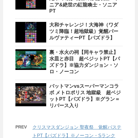
ニア&絶世の紅龍喚士・ソニア
PT
大和チャレンジ！大海神（ワダ
ツミ降臨！超地獄級）覚醒パー
ルヴァティーPT【パズドラ】
裏・水火の祠【同キャラ禁止】
水皿と赤目 超ベジットPT【パ
ズドラ】※協力ダンジョン・ソ
ロ・ノーコン
バットマンvsスーパーマンコラ
ボ メトロポリス 地獄級 超ベジ
ットPT【パズドラ】※グラン＝
リバース入り
PREV
クリスマスダンジョン 聖夜祭 覚醒バステ
トPT【パズドラ】※ノーコン・Sランク