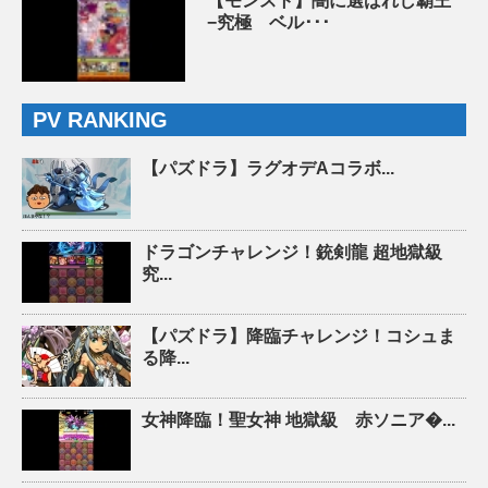
【モンスト】闇に選ばれし覇王
−究極 ベル･･･
PV RANKING
【パズドラ】ラグオデAコラボ...
ドラゴンチャレンジ！銃剣龍 超地獄級
究...
【パズドラ】降臨チャレンジ！コシュま
る降...
女神降臨！聖女神 地獄級 赤ソニア�...