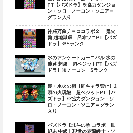
PT【パズドラ】※協力ダンジョ
ン・ソロ・ノーコン・ソニア＝
グラン入り
神羅万象チョココラボ２ 一鬼火
勢 超地獄級 呂布ソニPT【パズ
ドラ】※Sランク
水のアンケートカーニバル 水の
迷路 超級 超ベジットPT【パズ
ドラ】※ノーコン・Sランク
裏・水火の祠【同キャラ禁止】2
頭の火玩龍 超ベジットPT【パ
ズドラ】※協力ダンジョン・ソ
ロ・ノーコン・ソニア＝グラン
入り
パズドラ【北斗の拳 コラボ 世
紀末 中級】現世の赤龍喚士・ソ