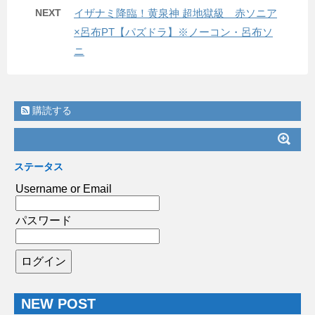
NEXT
イザナミ降臨！黄泉神 超地獄級 赤ソニア
×呂布PT【パズドラ】※ノーコン・呂布ソ
ニ
購読する
ステータス
Username or Email
パスワード
NEW POST