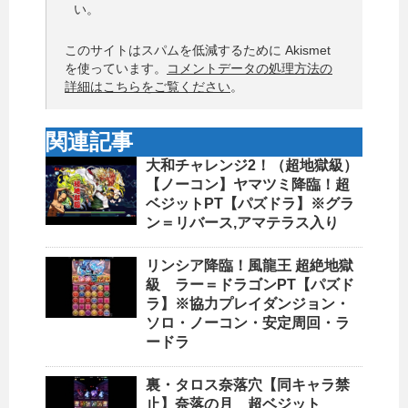
い。
このサイトはスパムを低減するために Akismet
を使っています。
コメントデータの処理方法の
詳細はこちらをご覧ください
。
関連記事
大和チャレンジ2！（超地獄級）
【ノーコン】ヤマツミ降臨！超
ベジットPT【パズドラ】※グラ
ン＝リバース,アマテラス入り
リンシア降臨！風龍王 超絶地獄
級 ラー＝ドラゴンPT【パズド
ラ】※協力プレイダンジョン・
ソロ・ノーコン・安定周回・ラ
ードラ
裏・タロス奈落穴【同キャラ禁
止】奈落の月 超ベジット