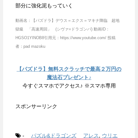
部分に強化泥もっていく
動画名：【パズドラ】デウス＝エクス＝マキナ降臨 超地
獄級 「高速周回」 (シヴァ=ドラゴンパ) 動画ID：
HGSO1YINOB8引用元：https://www.youtube.com/ 投稿
者：pad mazoku
【パズドラ】無料スクラッチで最高２万円の
魔法石プレゼント♪
今すぐスマホでアクセス♪ ※スマホ専用
スポンサーリンク
-
パズル&ドラゴンズ
アレス
,
ウリエ