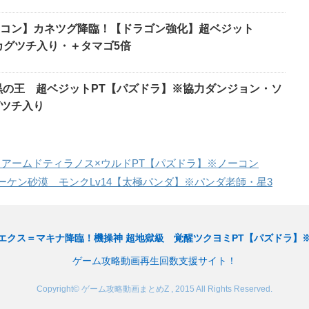
コン】カネツグ降臨！【ドラゴン強化】超ベジット
ノカグツチ入り・＋タマゴ5倍
王 超ベジットPT【パズドラ】※協力ダンジョン・ソ
゙ツチ入り
 アームドティラノス×ウルドPT【パズドラ】※ノーコン
ラーケン砂漠 モンクLv14【太極パンダ】※パンダ老師・星3
エクス＝マキナ降臨！機操神 超地獄級 覚醒ツクヨミPT【パズドラ】
ゲーム攻略動画再生回数支援サイト！
Copyright© ゲーム攻略動画まとめZ , 2015 All Rights Reserved.