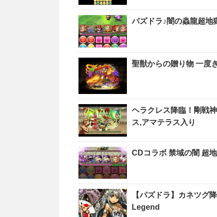
パズドラ♪闇の蟲龍超地
聖獣からの贈り物 一度
ヘラクレス降臨！剛戦神
ス,アマテラス入り
CDコラボ 禁域の闇 超
【パズドラ】カネツグ降臨
Legend