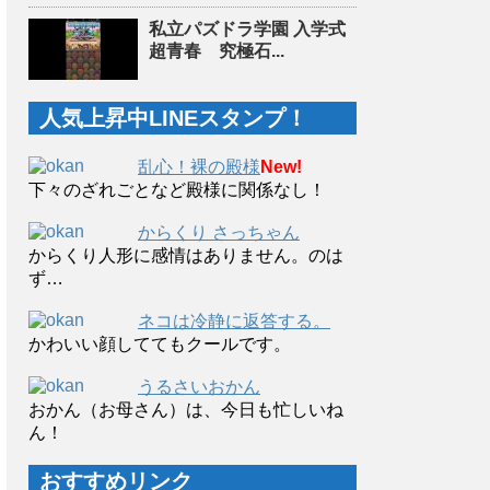
私立パズドラ学園 入学式
超青春 究極石...
人気上昇中LINEスタンプ！
乱心！裸の殿様
New!
下々のざれごとなど殿様に関係なし！
からくり さっちゃん
からくり人形に感情はありません。のは
ず…
ネコは冷静に返答する。
かわいい顔しててもクールです。
うるさいおかん
おかん（お母さん）は、今日も忙しいね
ん！
おすすめリンク