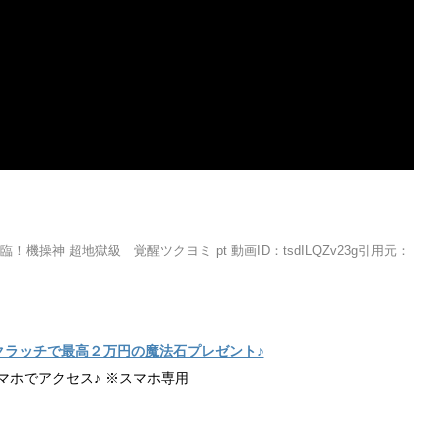
操神 超地獄級 覚醒ツクヨミ pt 動画ID：tsdILQZv23g引用元：
クラッチで最高２万円の魔法石プレゼント♪
マホでアクセス♪ ※スマホ専用