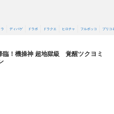
クラ
ディバゲ
ドラポ
ドラクエ
ヒロチャ
フルボッコ
プリコ
降臨！機操神 超地獄級 覚醒ツクヨミ
ン