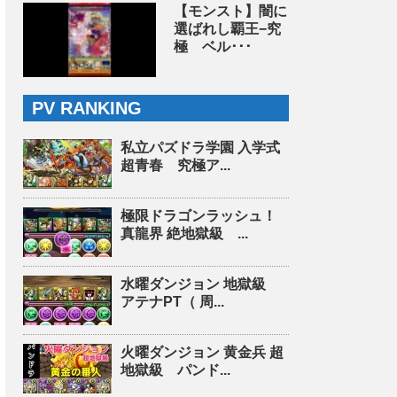
【モンスト】闇に
選ばれし覇王−究
極 ベル･･･
PV RANKING
私立パズドラ学園 入学式
超青春 究極ア...
極限ドラゴンラッシュ！
真龍界 絶地獄級 ...
水曜ダンジョン 地獄級
アテナPT（ 周...
火曜ダンジョン 黄金兵 超
地獄級 パンド...