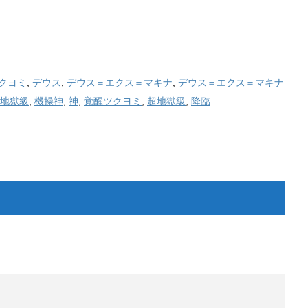
クヨミ
,
デウス
,
デウス＝エクス＝マキナ
,
デウス＝エクス＝マキナ
地獄級
,
機操神
,
神
,
覚醒ツクヨミ
,
超地獄級
,
降臨