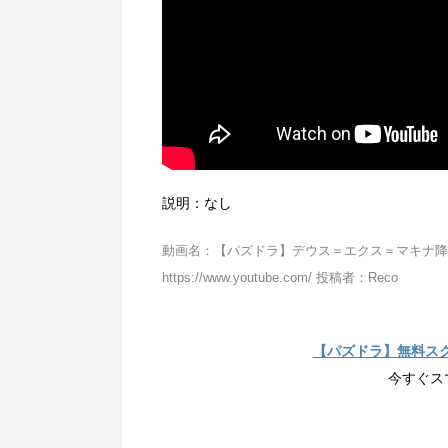
説明：なし
動画名：【パズドラ】デウス＝エクス＝マキナ降臨！機
https://www.youtube.com/ 投稿者：Reco
【パズドラ】無料ス
今すぐス