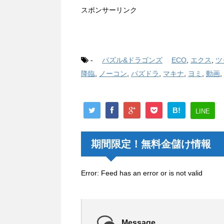
スポンサーリンク
-
パズル&ドラゴンズ
ECO
,
エクス
,
ツ
降臨
,
ノーコン
,
パズドラ
,
マキナ
,
ヨミ
,
動画
,
B!
LINE
期間限定！無料金儲け情報
Error: Feed has an error or is not valid
Message