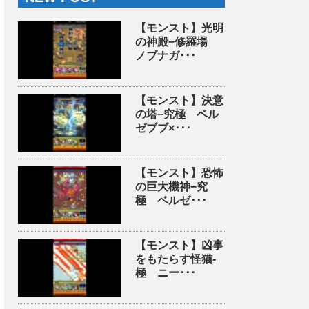
【モンスト】光明
の神殿−修羅場
ノブナガ･･･
【モンスト】決意
の塔−究極 ベル
ゼブブ×･･･
【モンスト】恐怖
の巨大機神−究
極 ベルゼ･･･
【モンスト】凶事
をもたらす怪猫-
極 ニー･･･