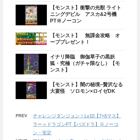
【モンスト】衝撃の光獣 ライト
ニングデビル アスカ&2号機
PT※ノーコン
【モンスト】 無課金攻略 オ
ーブプレゼント！
イナリ降臨 御伽草子の黒妖
狐・究極（ガチャ限なし）【モ
ンスト】
【モンスト】闇の秘境−贅沢なる
大宴怪 ソロモン×ロイゼDK
PREV
チャレンジダンジョン！Lv10【7×6マス】
ラー＝ドラゴンPT【パズドラ】※ノーコ
ン・安定