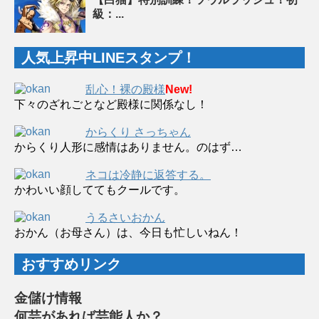
級：...
人気上昇中LINEスタンプ！
乱心！裸の殿様
New!
下々のざれごとなど殿様に関係なし！
からくり さっちゃん
からくり人形に感情はありません。のはず…
ネコは冷静に返答する。
かわいい顔しててもクールです。
うるさいおかん
おかん（お母さん）は、今日も忙しいねん！
おすすめリンク
金儲け情報
何芸があれば芸能人か？