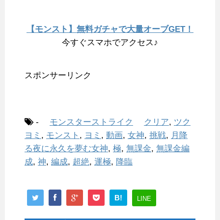
【モンスト】無料ガチャで大量オーブGET！
今すぐスマホでアクセス♪
スポンサーリンク
-
モンスターストライク
クリア
,
ツク
ヨミ
,
モンスト
,
ヨミ
,
動画
,
女神
,
挑戦
,
月降
る夜に永久を夢む女神
,
極
,
無課金
,
無課金編
成
,
神
,
編成
,
超絶
,
運極
,
降臨
B!
LINE