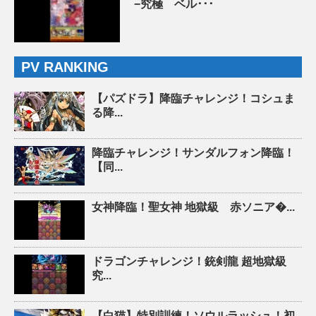
−究極 ベル･･･
PV RANKING
【パズドラ】降臨チャレンジ！コシュま
る降...
降臨チャレンジ！サンダルフォン降臨！
【同...
女神降臨！聖女神 地獄級 赤ソニア�...
ドラゴンチャレンジ！銃剣龍 超地獄級
究...
【白猫】特別訓練！ソウルラッシュ！初