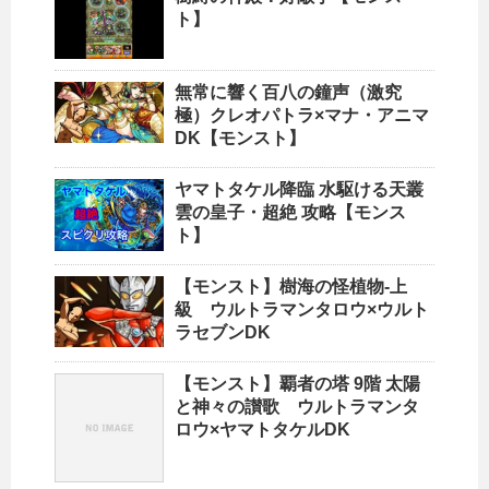
ト】
無常に響く百八の鐘声（激究
極）クレオパトラ×マナ・アニマ
DK【モンスト】
ヤマトタケル降臨 水駆ける天叢
雲の皇子・超絶 攻略【モンス
ト】
【モンスト】樹海の怪植物-上
級 ウルトラマンタロウ×ウルト
ラセブンDK
【モンスト】覇者の塔 9階 太陽
と神々の讃歌 ウルトラマンタ
ロウ×ヤマトタケルDK