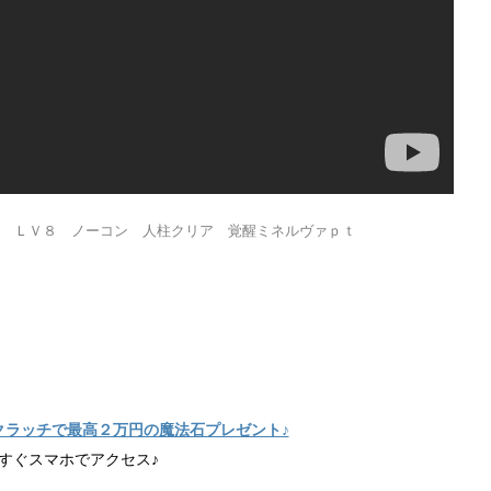
ｼﾞｮﾝ ＬＶ８ ノーコン 人柱クリア 覚醒ミネルヴァｐｔ
クラッチで最高２万円の魔法石プレゼント♪
すぐスマホでアクセス♪