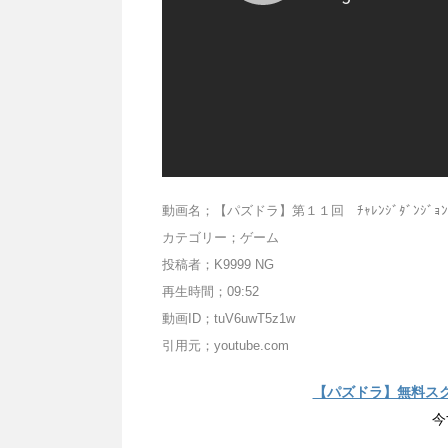
動画名；【パズドラ】第１１回 ﾁｬﾚﾝｼﾞﾀﾞﾝ
カテゴリー；ゲーム
投稿者；K9999 NG
再生時間；09:52
動画ID；tuV6uwT5z1w
引用元；youtube.com
【パズドラ】無料ス
今