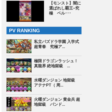
【モンスト】闇に
選ばれし覇王−究
極 ベル･･･
PV RANKING
私立パズドラ学園 入学式
超青春 究極ア...
極限ドラゴンラッシュ！
真龍界 絶地獄級 ...
水曜ダンジョン 地獄級
アテナPT（ 周...
火曜ダンジョン 黄金兵 超
地獄級 パンド...