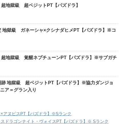
 超地獄級 超ベジットPT【パズドラ】
定 地獄級 ガネーシャ×クシナダヒメPT【パズドラ】※コ
 超地獄級 覚醒ネプチューンPT【パズドラ】※サブガチ
場跡 地獄級 超ベジットPT【パズドラ】※協力ダンジョ
ニア＝グラン入り
ミ×アヌビスPT【パズドラ】※Sランク
オスドラゴンナイト・ヴォイスPT【パズドラ】※ Sランク