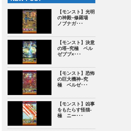
【モンスト】光明
の神殿−修羅場
ノブナガ･･･
【モンスト】決意
の塔−究極 ベル
ゼブブ×･･･
【モンスト】恐怖
の巨大機神−究
極 ベルゼ･･･
【モンスト】凶事
をもたらす怪猫-
極 ニー･･･