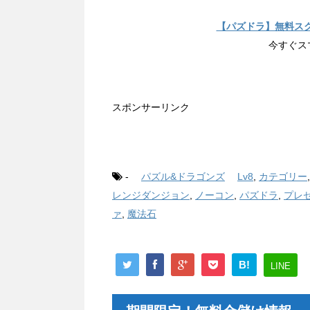
【パズドラ】無料ス
今すぐス
スポンサーリンク
-
パズル&ドラゴンズ
Lv8
,
カテゴリー
レンジダンジョン
,
ノーコン
,
パズドラ
,
プレ
ァ
,
魔法石
B!
LINE