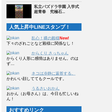
私立パズドラ学園 入学式
超青春 究極石...
人気上昇中LINEスタンプ！
乱心！裸の殿様
New!
下々のざれごとなど殿様に関係なし！
からくり さっちゃん
からくり人形に感情はありません。のは
ず…
ネコは冷静に返答する。
かわいい顔しててもクールです。
うるさいおかん
おかん（お母さん）は、今日も忙しいね
ん！
おすすめリンク