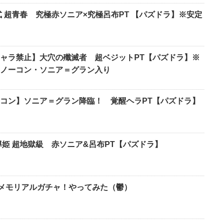
入学式 超青春 究極赤ソニア×究極呂布PT 【パズドラ】※安定
ラ禁止】大穴の殲滅者 超ベジットPT【パズドラ】※
・ノーコン・ソニア＝グラン入り
コン】ソニア＝グラン降臨！ 覚醒ヘラPT【パズドラ】
導姫 超地獄級 赤ソニア&呂布PT【パズドラ】
0メモリアルガチャ！やってみた（鬱）