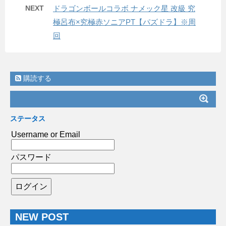
NEXT
ドラゴンボールコラボ ナメック星 改級 究
極呂布×究極赤ソニアPT【パズドラ】※周
回
購読する
ステータス
Username or Email
パスワード
NEW POST