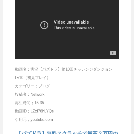
動画名；実況【パズドラ】第10回チャレンジダンジョン
Lv10【初見プレイ】
カテゴリー；ブログ
投稿者；Network
再生時間；15:35
動画ID；LZzl78hLYQs
引用元；youtube.com
【パズドラ】無料スクラッチで最高２万円の