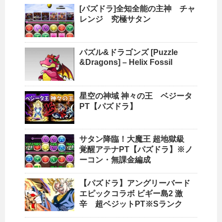
[パズドラ]全知全能の主神 チャ
レンジ 究極サタン
パズル&ドラゴンズ [Puzzle
&Dragons] – Helix Fossil
星空の神域 神々の王 ベジータ
PT【パズドラ】
サタン降臨！大魔王 超地獄級
覚醒アテナPT【パズドラ】※ノ
ーコン・無課金編成
【パズドラ】アングリーバード
エピックコラボ ビギー島2 激
辛 超ベジットPT※Sランク