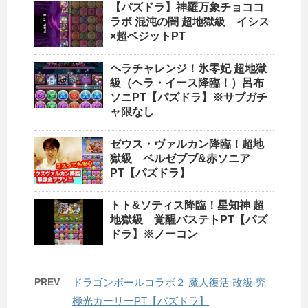
【パズドラ】神羅万象チョココ
ラボ 混沌の闇 超地獄級 イシス
×超ベジットPT
ヘラチャレンジ！氷零妃 超地獄
級（ヘラ・イース降臨！）呂布
ソニPT【パズドラ】※サブガチ
ャ限なし
ゼウス・ヴァルカン降臨！超地
獄級 ベルゼブブ&赤ソニア
PT【パズドラ】
トト&ソティス降臨！星知神 超
地獄級 覚醒バステトPT【パズ
ドラ】※ノーコン
PREV
ドラゴンボールコラボ２ 魔人復活 改級 究
極光カーリーPT【パズドラ】