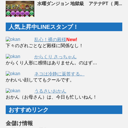
水曜ダンジョン 地獄級 アテナPT（ 周...
人気上昇中LINEスタンプ！
乱心！裸の殿様
New!
下々のざれごとなど殿様に関係なし！
からくり さっちゃん
からくり人形に感情はありません。のはず…
ネコは冷静に返答する。
かわいい顔しててもクールです。
うるさいおかん
おかん（お母さん）は、今日も忙しいねん！
おすすめリンク
金儲け情報