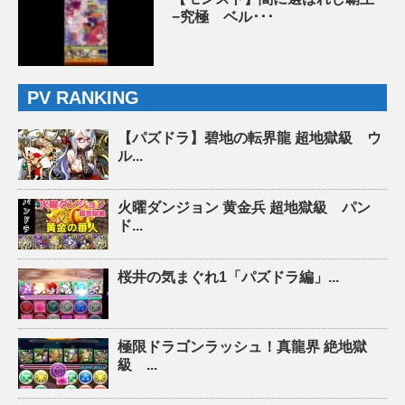
−究極 ベル･･･
PV RANKING
【パズドラ】碧地の転界龍 超地獄級 ウ
ル...
火曜ダンジョン 黄金兵 超地獄級 パン
ド...
桜井の気まぐれ1「パズドラ編」...
極限ドラゴンラッシュ！真龍界 絶地獄
級 ...