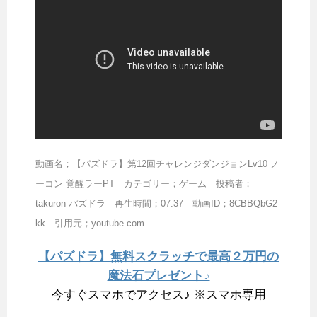
動画名；【パズドラ】第12回チャレンジダンジョンLv10 ノ
ーコン 覚醒ラーPT カテゴリー；ゲーム 投稿者；
takuron パズドラ 再生時間；07:37 動画ID；8CBBQbG2-
kk 引用元；youtube.com
【パズドラ】無料スクラッチで最高２万円の
魔法石プレゼント♪
今すぐスマホでアクセス♪ ※スマホ専用