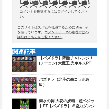
Message
コメントを投稿するには
ログイン
してくださ
い。
このサイトはスパムを低減するために Akismet
を使っています。
コメントデータの処理方法の
詳細はこちらをご覧ください
。
関連記事
【パズドラ】降臨チャレンジ！
(ノーコン) 大魔王 光ホルスPT
パズドラ（北斗の拳コラボ超
級）
樹水の祠 大花の妖精 超ベジッ
トPT【パズドラ】※協力ダンジ