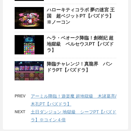
ハローキティコラボ 夢の迷宮 王
国 超ベジットPT【パズドラ】
※ノーコン
ヘラ・ベオーク降臨！創樹妃 超
地獄級 ペルセウスPT【パズド
ラ】
降臨チャレンジ！真龍界 パン
ドラPT【パズドラ】
PREV
アーミル降臨！遊楽魔 超地獄級 木諸葛亮/
木孔PT【パズドラ】
NEXT
土日ダンジョン 地獄級 シーフPT【パズド
ラ】※コイン４倍