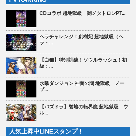
CDコラボ 超地獄級 闇メタトロンPT...
ヘラチャレンジ！創樹妃 超地獄級（ヘ
ラ・...
【白猫】特別訓練！ソウルラッシュ！初
級：...
水曜ダンジョン 神面の間 地獄級 ノー
ブ...
【パズドラ】碧地の転界龍 超地獄級 ウ
ル...
人気上昇中LINEスタンプ！