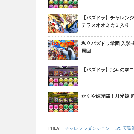
【パズドラ】チャレンジ
テラスオオミカミ入り
私立パズドラ学園 
周回
【パズドラ】北斗の拳コラ
かぐや姫降臨！月光姫 
PREV
チャレンジダンジョン！Lv9 天