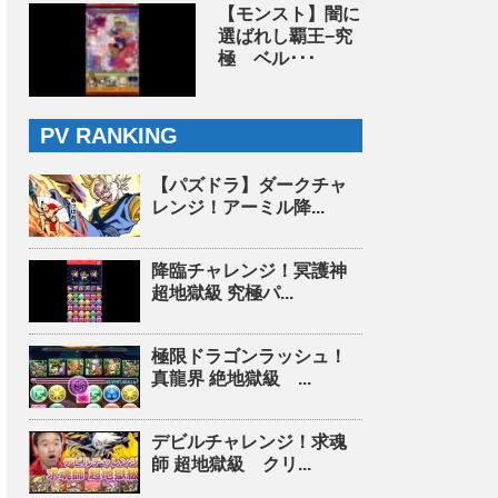
【モンスト】闇に
選ばれし覇王−究
極 ベル･･･
PV RANKING
【パズドラ】ダークチャ
レンジ！アーミル降...
降臨チャレンジ！冥護神
超地獄級 究極パ...
極限ドラゴンラッシュ！
真龍界 絶地獄級 ...
デビルチャレンジ！求魂
師 超地獄級 クリ...