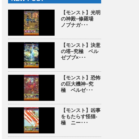
【モンスト】光明
の神殿−修羅場
ノブナガ･･･
【モンスト】決意
の塔−究極 ベル
ゼブブ×･･･
【モンスト】恐怖
の巨大機神−究
極 ベルゼ･･･
【モンスト】凶事
をもたらす怪猫-
極 ニー･･･