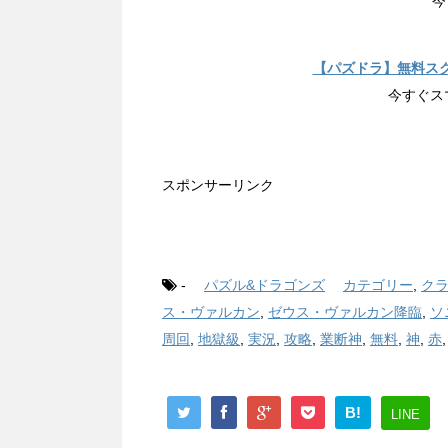
今
【パズドラ】無料ス
今すぐス
スポンサーリンク
-
パズル&ドラゴンズ
カテゴリー
,
ク
ス・ヴァルカン
,
ゼウス・ヴァルカン降臨
,
ソ
周回
,
地獄級
,
実況
,
攻略
,
業断神
,
無料
,
神
,
赤
B!
LINE