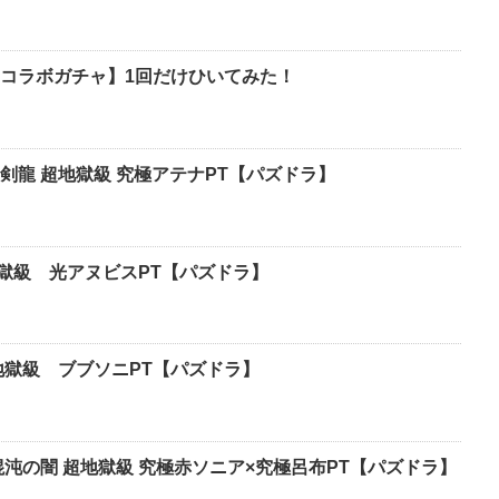
コラボガチャ】1回だけひいてみた！
剣龍 超地獄級 究極アテナPT【パズドラ】
獄級 光アヌビスPT【パズドラ】
地獄級 ブブソニPT【パズドラ】
沌の闇 超地獄級 究極赤ソニア×究極呂布PT【パズドラ】