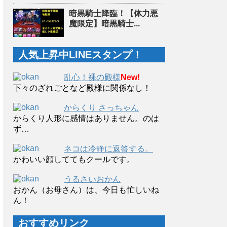
暗黒騎士降臨！【体力悪
魔限定】暗黒騎士...
人気上昇中LINEスタンプ！
乱心！裸の殿様
New!
下々のざれごとなど殿様に関係なし！
からくり さっちゃん
からくり人形に感情はありません。のは
ず…
ネコは冷静に返答する。
かわいい顔しててもクールです。
うるさいおかん
おかん（お母さん）は、今日も忙しいね
ん！
おすすめリンク