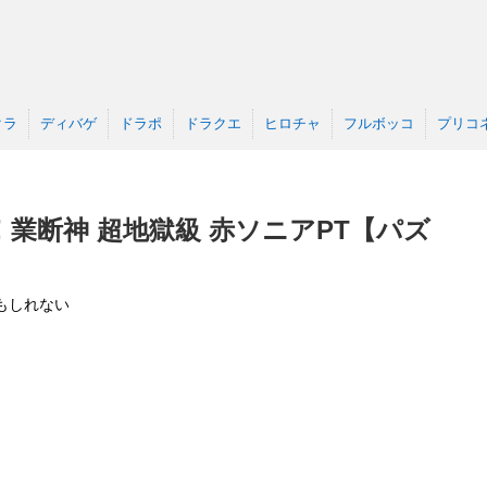
クラ
ディバゲ
ドラポ
ドラクエ
ヒロチャ
フルボッコ
プリコ
業断神 超地獄級 赤ソニアPT【パズ
もしれない