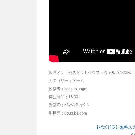
動画名；【パズドラ】ゼウス・ヴァルカン降臨！
カテゴリー；ゲーム
投稿者；hibikimikage
再生時間；13:03
動画ID；a3yVvPuyKuk
引用元；youtube.com
【パズドラ】無料ス