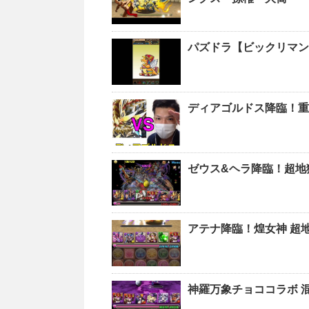
パズドラ【ビックリマン
ディアゴルドス降臨！重
ゼウス&ヘラ降臨！超地
アテナ降臨！煌女神 超
神羅万象チョココラボ 混