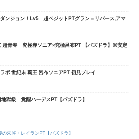
ダンジョン！Lv5 超ベジットPTグラン＝リバース,アマ
入学式 超青春 究極赤ソニア×究極呂布PT 【パズドラ】※安定
ボ 世紀末 覇王 呂布ソニアPT 初見プレイ
超地獄級 覚醒ハーデスPT【パズドラ】
聖導の朱雀・レイランPT【パズドラ】