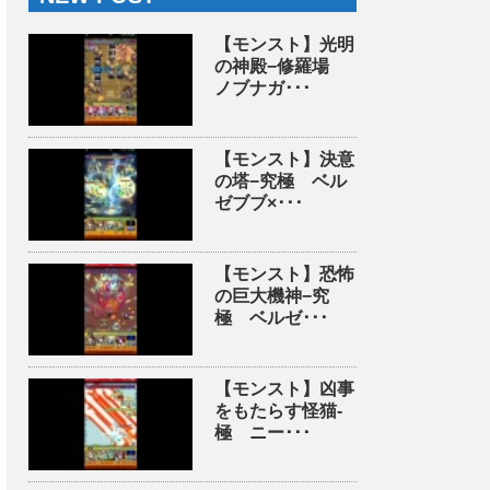
【モンスト】光明
の神殿−修羅場
ノブナガ･･･
【モンスト】決意
の塔−究極 ベル
ゼブブ×･･･
【モンスト】恐怖
の巨大機神−究
極 ベルゼ･･･
【モンスト】凶事
をもたらす怪猫-
極 ニー･･･