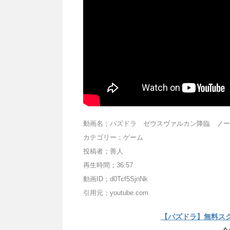
動画名；パズドラ ゼウスヴァルカン降臨 ノー
カテゴリー；ゲーム
投稿者；善人
再生時間；36:57
動画ID；d0Tcf5SjnNk
引用元；youtube.com
【パズドラ】無料ス