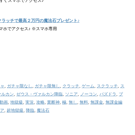
すぐスマホでアクセス♪
クラッチで最高２万円の魔法石プレゼント♪
マホでアクセス♪ ※スマホ専用
チャ
,
ガチャ限なし
,
ガチャ限無し
,
クラッチ
,
ゲーム
,
スクラッチ
,
ス
ァルカン
,
ゼウス・ヴァルカン降臨
,
ソニア
,
ノーコン
,
パズドラ
,
ブ
動画
,
地獄級
,
実況
,
攻略
,
業断神
,
極
,
無し
,
無料
,
無課金
,
無課金編
ア
,
超地獄級
,
降臨
,
魔法石