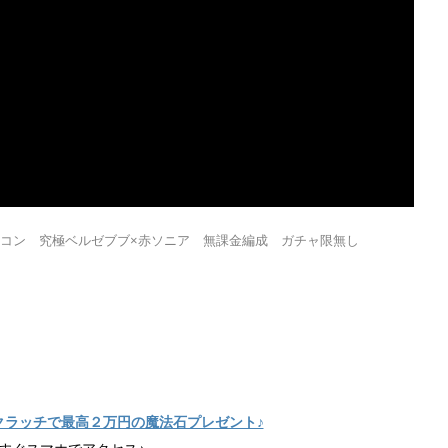
コン 究極ベルゼブブ×赤ソニア 無課金編成 ガチャ限無し
クラッチで最高２万円の魔法石プレゼント♪