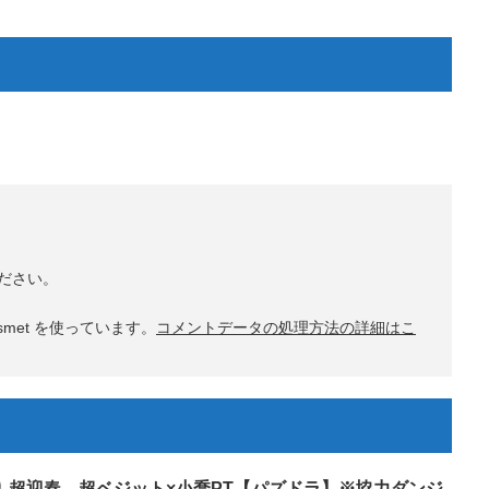
ださい。
met を使っています。
コメントデータの処理方法の詳細はこ
り 超迎春 超ベジット×小喬PT【パズドラ】※協力ダンジ