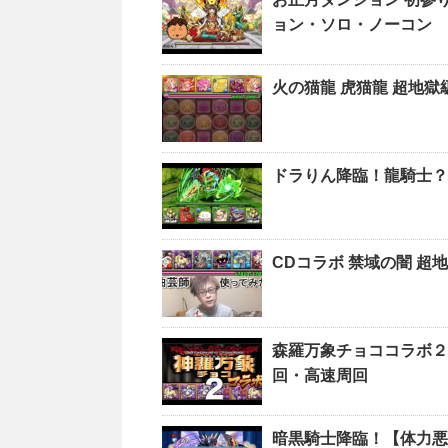
ョン・ソロ・ノーコン
火の猫龍 虎猫龍 超地
ドラりん降臨！龍騎士？
CDコラボ 禁域の闇 超
森羅万象チョココラボ２
回・高速周回
暗黒騎士降臨！【体力悪魔強