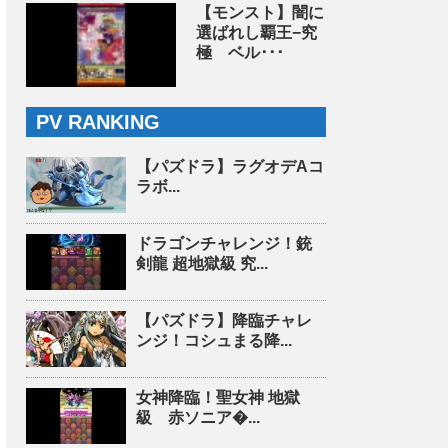
【モンスト】闇に
選ばれし覇王−究
極 ベル･･･
PV RANKING
【パズドラ】ラグオデAコ
ラボ...
ドラゴンチャレンジ！銃
剣龍 超地獄級 究...
【パズドラ】降臨チャレ
ンジ！コシュまる降...
女神降臨！聖女神 地獄
級 赤ソニア�...