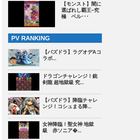
【モンスト】闇に
選ばれし覇王−究
極 ベル･･･
PV RANKING
【パズドラ】ラグオデAコ
ラボ...
ドラゴンチャレンジ！銃
剣龍 超地獄級 究...
【パズドラ】降臨チャレ
ンジ！コシュまる降...
女神降臨！聖女神 地獄
級 赤ソニア�...