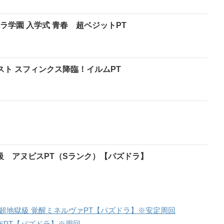
ラ学園 入学式 青春 超ベジットPT
スト スフィンクス降臨！イルムPT
獄級 アヌビスPT（Sランク）【パズドラ】
超地獄級 覚醒ミネルヴァPT【パズドラ】※安定周回
布PT【パズドラ】※周回