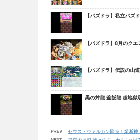
【パズドラ】私立パズド
【パズドラ】8月のクエ
【パズドラ】伝説の山道
黒の丼龍 釜飯龍 超地
PREV
ゼウス・ヴァルカン降臨！業断神 
NEXT
星空の神域 神々の王 サタン×呂