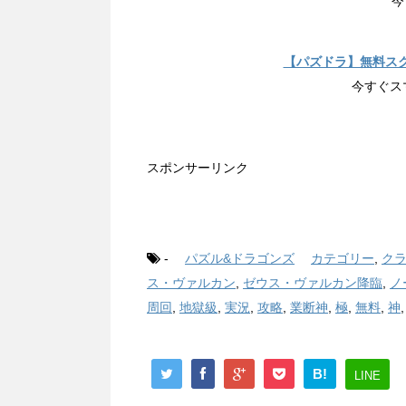
今
【パズドラ】無料ス
今すぐス
スポンサーリンク
-
パズル&ドラゴンズ
カテゴリー
,
ク
ス・ヴァルカン
,
ゼウス・ヴァルカン降臨
,
ノ
周回
,
地獄級
,
実況
,
攻略
,
業断神
,
極
,
無料
,
神
B!
LINE