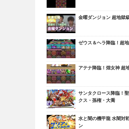
金曜ダンジョン 超地獄
ゼウス＆ヘラ降臨！超地
アテナ降臨！煌女神 超
サンタクロース降臨！聖
クス・孫権・大喬
水と闇の機甲龍 水闇対
ン