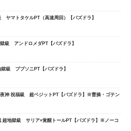
級 ヤマトタケルPT（高速周回）【パズドラ】
獄級 アンドロメダPT【パズドラ】
地獄級 ブブソニPT【パズドラ】
夜神 祝福級 超ベジットPT【パズドラ】※曹操・ゴテン
戦 超地獄級 サリア×覚醒トールPT【パズドラ】※ノーコ