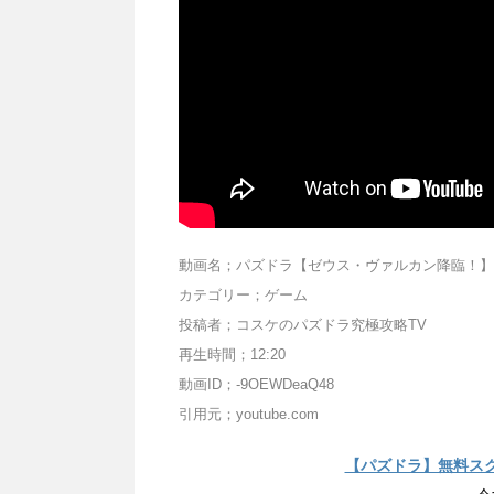
動画名；パズドラ【ゼウス・ヴァルカン降臨！】超
カテゴリー；ゲーム
投稿者；コスケのパズドラ究極攻略TV
再生時間；12:20
動画ID；-9OEWDeaQ48
引用元；youtube.com
【パズドラ】無料ス