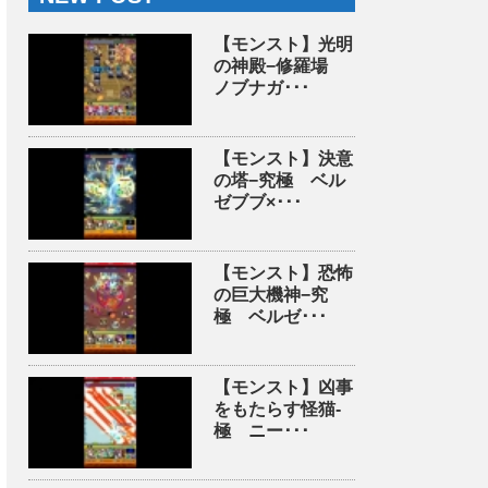
【モンスト】光明
の神殿−修羅場
ノブナガ･･･
【モンスト】決意
の塔−究極 ベル
ゼブブ×･･･
【モンスト】恐怖
の巨大機神−究
極 ベルゼ･･･
【モンスト】凶事
をもたらす怪猫-
極 ニー･･･