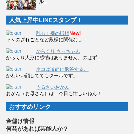
ル...
人気上昇中LINEスタンプ！
乱心！裸の殿様
New!
下々のざれごとなど殿様に関係なし！
からくり さっちゃん
からくり人形に感情はありません。のはず…
ネコは冷静に返答する。
かわいい顔しててもクールです。
うるさいおかん
おかん（お母さん）は、今日も忙しいねん！
おすすめリンク
金儲け情報
何芸があれば芸能人か？