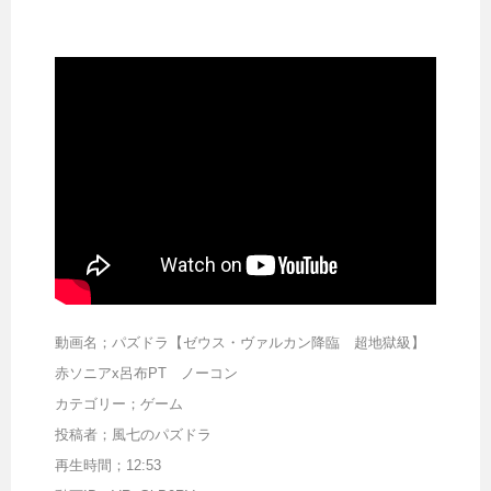
動画名；パズドラ【ゼウス・ヴァルカン降臨 超地獄級】
赤ソニアx呂布PT ノーコン
カテゴリー；ゲーム
投稿者；風七のパズドラ
再生時間；12:53