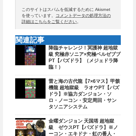
このサイトはスパムを低減するために Akismet
を使っています。
コメントデータの処理方法の
詳細はこちらをご覧ください
。
関連記事
降臨チャレンジ！冥護神 超地獄
級 究極赤ソニア×究極ベルゼブブ
PT【パズドラ】（メジェドラ降
臨！）
雷と海の古代龍【7×6マス】甲骸
機龍 超地獄級 ラオウPT【パズ
ドラ】※協力ダンジョン・ソ
ロ・ノーコン・安定周回・サン
タソニアシステム
金曜ダンジョン 天国塔 超地獄
級 ゼウスPT【パズドラ】※ノ
ーコン・エキドナ・虹の番人・