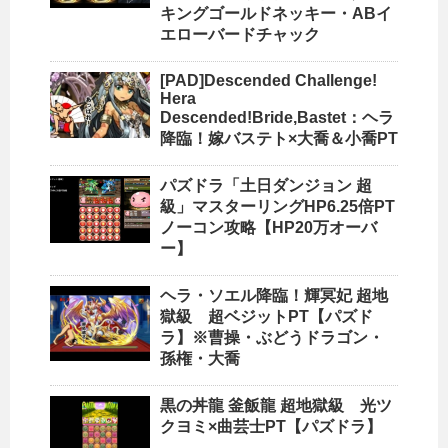
キングゴールドネッキー・ABイ
エローバードチャック
[PAD]Descended Challenge!
Hera
Descended!Bride,Bastet：ヘラ
降臨！嫁バステト×大喬＆小喬PT
パズドラ「土日ダンジョン 超
級」マスターリングHP6.25倍PT
ノーコン攻略【HP20万オーバ
ー】
ヘラ・ソエル降臨！輝冥妃 超地
獄級 超ベジットPT【パズド
ラ】※曹操・ぶどうドラゴン・
孫権・大喬
黒の丼龍 釜飯龍 超地獄級 光ツ
クヨミ×曲芸士PT【パズドラ】