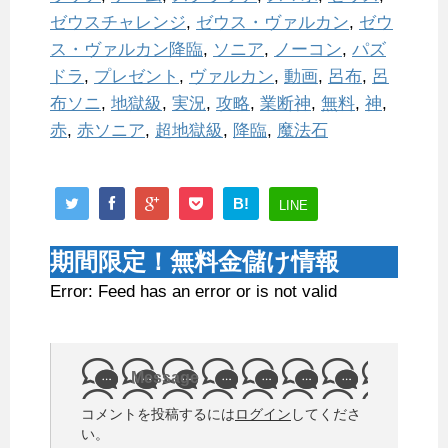
ゼウスチャレンジ
,
ゼウス・ヴァルカン
,
ゼウ
ス・ヴァルカン降臨
,
ソニア
,
ノーコン
,
パズ
ドラ
,
プレゼント
,
ヴァルカン
,
動画
,
呂布
,
呂
布ソニ
,
地獄級
,
実況
,
攻略
,
業断神
,
無料
,
神
,
赤
,
赤ソニア
,
超地獄級
,
降臨
,
魔法石
B!
LINE
期間限定！無料金儲け情報
Error: Feed has an error or is not valid
Message
コメントを投稿するには
ログイン
してくださ
い。