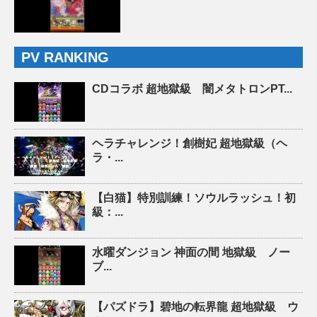
PV RANKING
CDコラボ 超地獄級 闇メタトロンPT...
ヘラチャレンジ！創樹妃 超地獄級（ヘ
ラ・...
【白猫】特別訓練！ソウルラッシュ！初
級：...
水曜ダンジョン 神面の間 地獄級 ノー
ブ...
【パズドラ】碧地の転界龍 超地獄級 ウ