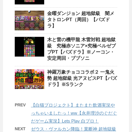
金曜ダンジョン 超地獄級 闇メ
タトロンPT（周回）【パズド
ラ】
木と雷の機甲龍 木雷対戦 超地獄
級 究極赤ソニア×究極ベルゼブ
ブPT【パズドラ】※ノーコン・
安定周回・ブブソニ
神羅万象チョココラボ２ 一鬼火
勢 超地獄級 光アヌビスPT【パズ
ドラ】※Sランク
PREV
【白猫プロジェクト】またまた飲酒実況や
っちゃいましたっ！ww【永井理沙のぐだぐ
だゲーム実況】Lets Play 白プロ！
NEXT
ゼウス・ヴァルカン降臨！業断神 超地獄級