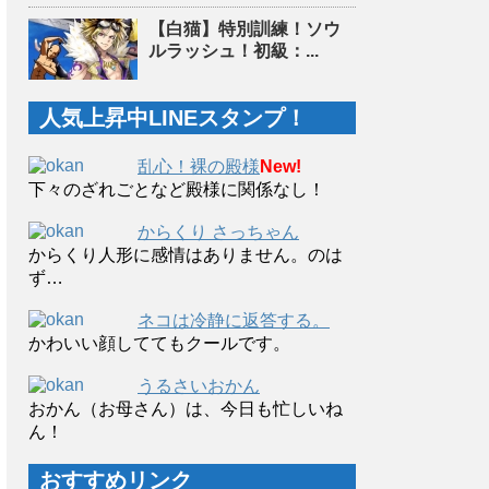
【白猫】特別訓練！ソウ
ルラッシュ！初級：...
人気上昇中LINEスタンプ！
乱心！裸の殿様
New!
下々のざれごとなど殿様に関係なし！
からくり さっちゃん
からくり人形に感情はありません。のは
ず…
ネコは冷静に返答する。
かわいい顔しててもクールです。
うるさいおかん
おかん（お母さん）は、今日も忙しいね
ん！
おすすめリンク