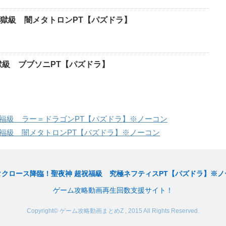
地獄級 闇メタトロンPT【パズドラ】
獄級 ブブソニPT【パズドラ】
福級 ラー＝ドラゴンPT【パズドラ】※ノーコン
福級 闇メタトロンPT【パズドラ】※ノーコン
タクロース降臨！聖夜神 超祝福級 究極ネフティスPT【パズドラ】※ノ
ゲーム攻略動画再生回数支援サイト！
Copyright© ゲーム攻略動画まとめZ , 2015 All Rights Reserved.