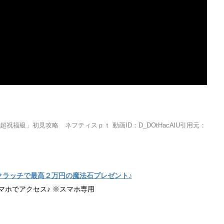
福級」初見攻略 ネフティスｐｔ 動画ID：D_DOtHacAlU引用元：
クラッチで最高２万円の魔法石プレゼント♪
マホでアクセス♪ ※スマホ専用