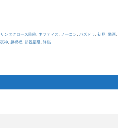
,
サンタクロース降臨
,
ネフティス
,
ノーコン
,
パズドラ
,
初見
,
動画
,
夜神
,
超祝福
,
超祝福級
,
降臨