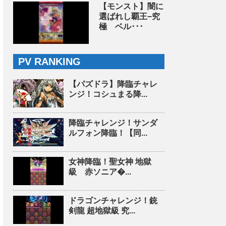
【モンスト】闇に
選ばれし覇王−究
極 ベル･･･
PV RANKING
【パズドラ】降臨チャレ
ンジ！コシュまる降...
降臨チャレンジ！サンダ
ルフォン降臨！【同...
女神降臨！聖女神 地獄
級 赤ソニア�...
ドラゴンチャレンジ！銃
剣龍 超地獄級 究...