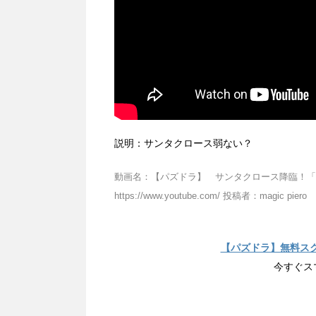
説明：サンタクロース弱ない？
動画名：【パズドラ】 サンタクロース降臨！「超祝
https://www.youtube.com/ 投稿者：magic piero
【パズドラ】無料ス
今すぐス