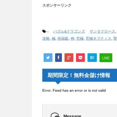
スポンサーリンク
-
パズル&ドラゴンズ
サンタクロース
攻略
,
極
,
祝福級
,
神
,
究極
,
究極ネフティス
,
聖
B!
LINE
期間限定！無料金儲け情報
Error: Feed has an error or is not valid
Message