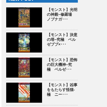
【モンスト】光明
の神殿−修羅場
ノブナガ･･･
【モンスト】決意
の塔−究極 ベル
ゼブブ×･･･
【モンスト】恐怖
の巨大機神−究
極 ベルゼ･･･
【モンスト】凶事
をもたらす怪猫-
極 ニー･･･