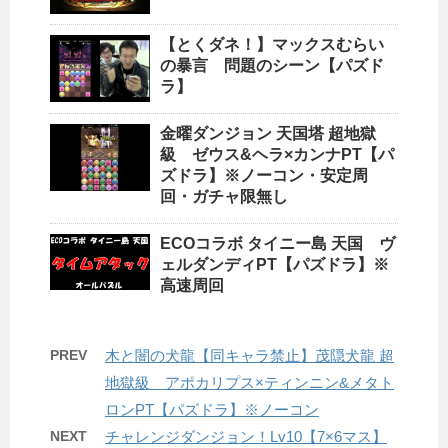
【とくダネ！】マックスむらい
の暴言 問題のシーン【パズド
ラ】
金曜ダンジョン 天国塔 超地獄
級 ゼウス&ヘラ×カンナPT【パ
ズドラ】※ノーコン・安定周
回・ガチャ限無し
ECOコラボ タイニー島 天国 ヴ
ェルダンディPT【パズドラ】※
高速周回
PREV
木と闇の犬龍【同キャラ禁止】茂隠犬龍 超
地獄級 アポカリプス×ティンニン&メタト
ロンPT【パズドラ】※ノーコン
NEXT
チャレンジダンジョン！Lv10【7×6マス】