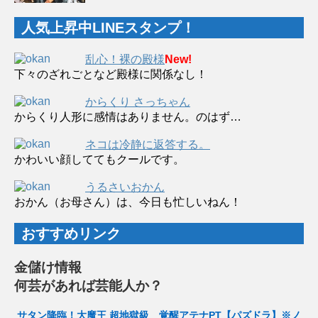
人気上昇中LINEスタンプ！
乱心！裸の殿様
New!
下々のざれごとなど殿様に関係なし！
からくり さっちゃん
からくり人形に感情はありません。のはず…
ネコは冷静に返答する。
かわいい顔しててもクールです。
うるさいおかん
おかん（お母さん）は、今日も忙しいねん！
おすすめリンク
金儲け情報
何芸があれば芸能人か？
サタン降臨！大魔王 超地獄級 覚醒アテナPT【パズドラ】※ノ