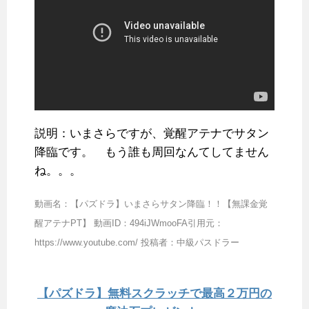
説明：いまさらですが、覚醒アテナでサタン
降臨です。 もう誰も周回なんてしてません
ね。。。
動画名：【パズドラ】いまさらサタン降臨！！【無課金覚
醒アテナPT】 動画ID：494iJWmooFA引用元：
https://www.youtube.com/ 投稿者：中級パスドラー
【パズドラ】無料スクラッチで最高２万円の