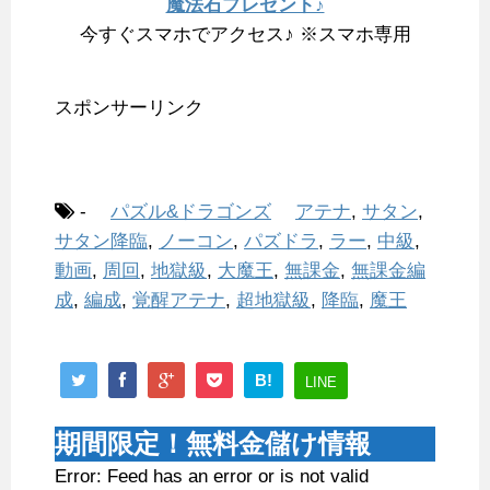
魔法石プレゼント♪
今すぐスマホでアクセス♪ ※スマホ専用
スポンサーリンク
-
パズル&ドラゴンズ
アテナ
,
サタン
,
サタン降臨
,
ノーコン
,
パズドラ
,
ラー
,
中級
,
動画
,
周回
,
地獄級
,
大魔王
,
無課金
,
無課金編
成
,
編成
,
覚醒アテナ
,
超地獄級
,
降臨
,
魔王
B!
LINE
期間限定！無料金儲け情報
Error: Feed has an error or is not valid