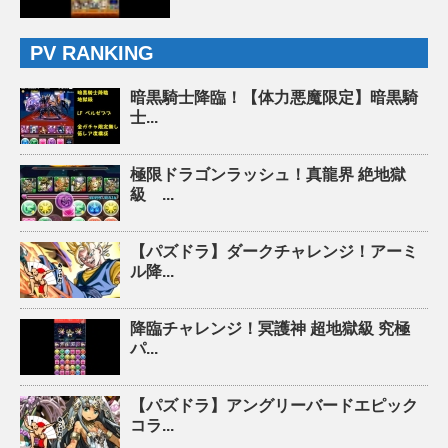
PV RANKING
暗黒騎士降臨！【体力悪魔限定】暗黒騎
士...
極限ドラゴンラッシュ！真龍界 絶地獄
級 ...
【パズドラ】ダークチャレンジ！アーミ
ル降...
降臨チャレンジ！冥護神 超地獄級 究極
パ...
【パズドラ】アングリーバードエピック
コラ...