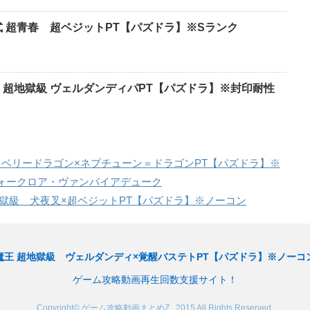
式 超青春 超ベジットPT【パズドラ】※Sランク
 超地獄級 ヴェルダンディパPT【パズドラ】※封印耐性
 ベリードラゴン×ネプチューン＝ドラゴンPT【パズドラ】※
ォークロア・ヴァンパイアデューク
獄級 犬夜叉×超ベジットPT【パズドラ】※ノーコン
魔王 超地獄級 ヴェルダンディ×覚醒バステトPT【パズドラ】※ノーコ
ゲーム攻略動画再生回数支援サイト！
Copyright© ゲーム攻略動画まとめZ , 2015 All Rights Reserved.