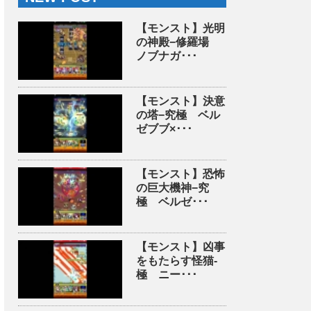
【モンスト】光明
の神殿−修羅場
ノブナガ･･･
【モンスト】決意
の塔−究極 ベル
ゼブブ×･･･
【モンスト】恐怖
の巨大機神−究
極 ベルゼ･･･
【モンスト】凶事
をもたらす怪猫-
極 ニー･･･