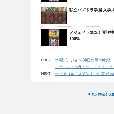
私立パズドラ学園 入学
メジェドラ降臨！冥護神
100%
PREV
水曜ダンジョン 神面の間 地獄級
ノーコン・ヘライース・ノア・フ
NEXT
ディアゴルドス降臨！重剣龍 超地
サタン降臨！大