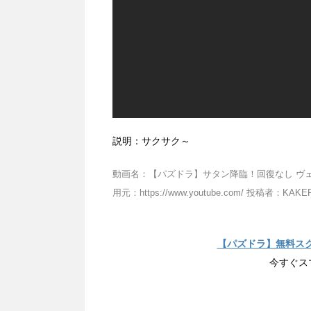
説明：サクサク～
動画名：【パズドラ】サタン降臨！回復なし ヴェルダ
用元：https://www.youtube.com/ 投稿者：KAKERU
【パズドラ】無料ス
今すぐス