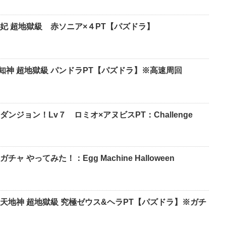
妃 超地獄級 赤ソニア×４PT【パズドラ】
知神 超地獄級 パンドラPT【パズドラ】※高速周回
ンジョン！Lv７ ロミオ×アヌビスPT：Challenge
 やってみた！：Egg Machine Halloween
天地神 超地獄級 究極ゼウス&ヘラPT【パズドラ】※ガチ