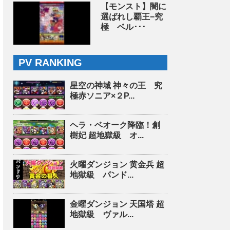
【モンスト】闇に
選ばれし覇王−究
極 ベル･･･
PV RANKING
星空の神域 神々の王 究
極赤ソニア×２P...
ヘラ・ベオーク降臨！創
樹妃 超地獄級 オ...
火曜ダンジョン 黄金兵 超
地獄級 パンド...
金曜ダンジョン 天国塔 超
地獄級 ヴァル...