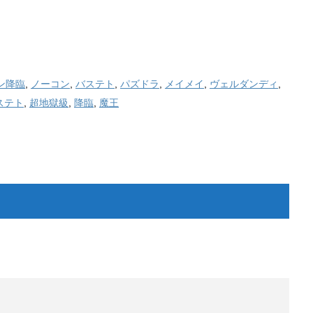
ン降臨
,
ノーコン
,
バステト
,
パズドラ
,
メイメイ
,
ヴェルダンディ
,
ステト
,
超地獄級
,
降臨
,
魔王