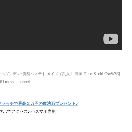
ンディ×覚醒バステト メイメイ乱入！ 動画ID：mS_ckbCsxW8引
 movie channel
クラッチで最高２万円の魔法石プレゼント♪
マホでアクセス♪ ※スマホ専用