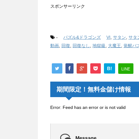
スポンサーリンク
-
パズル&ドラゴンズ
VI
,
サタン
,
サタ
動画
,
回復
,
回復なし
,
地獄級
,
大魔王
,
覚醒バ
B!
LINE
期間限定！無料金儲け情報
Error: Feed has an error or is not valid
Message