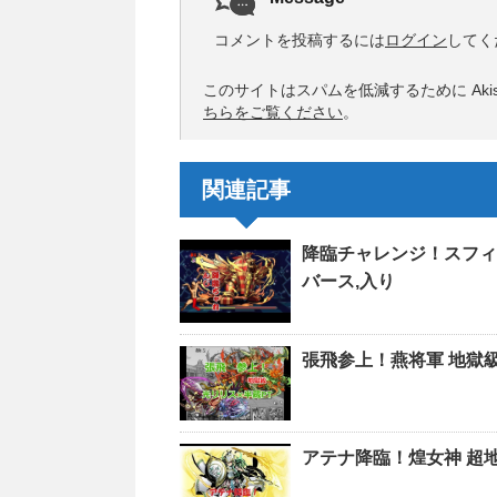
コメントを投稿するには
ログイン
してく
このサイトはスパムを低減するために Akis
ちらをご覧ください
。
関連記事
降臨チャレンジ！スフィ
バース,入り
張飛参上！燕将軍 地獄級
アテナ降臨！煌女神 超地