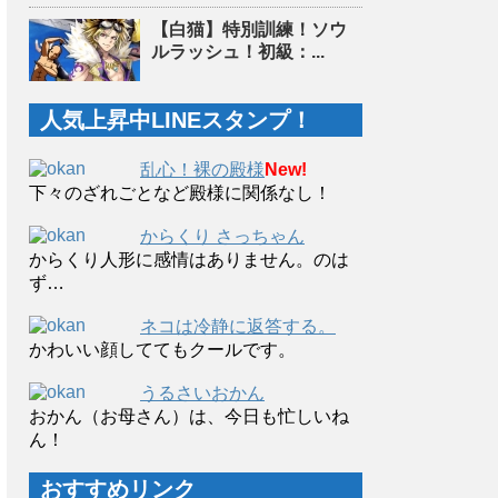
【白猫】特別訓練！ソウ
ルラッシュ！初級：...
人気上昇中LINEスタンプ！
乱心！裸の殿様
New!
下々のざれごとなど殿様に関係なし！
からくり さっちゃん
からくり人形に感情はありません。のは
ず…
ネコは冷静に返答する。
かわいい顔しててもクールです。
うるさいおかん
おかん（お母さん）は、今日も忙しいね
ん！
おすすめリンク