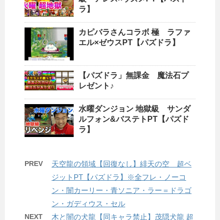
ラ】
カピバラさんコラボ 極 ラファ
エル×ゼウスPT【パズドラ】
【パズドラ」無課金 魔法石プ
レゼント♪
水曜ダンジョン 地獄級 サンダ
ルフォン&バステトPT【パズド
ラ】
PREV
天空龍の領域【回復なし】緋天の空 超ベ
ジットPT【パズドラ】※全フレ・ノーコ
ン・闇カーリー・青ソニア・ラー＝ドラゴ
ン・ガディウス・セル
NEXT
木と闇の犬龍【同キャラ禁止】茂隠犬龍 超