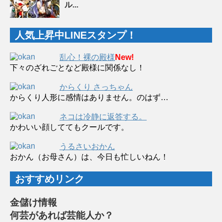
ル...
人気上昇中LINEスタンプ！
乱心！裸の殿様
New!
下々のざれごとなど殿様に関係なし！
からくり さっちゃん
からくり人形に感情はありません。のはず…
ネコは冷静に返答する。
かわいい顔しててもクールです。
うるさいおかん
おかん（お母さん）は、今日も忙しいねん！
おすすめリンク
金儲け情報
何芸があれば芸能人か？