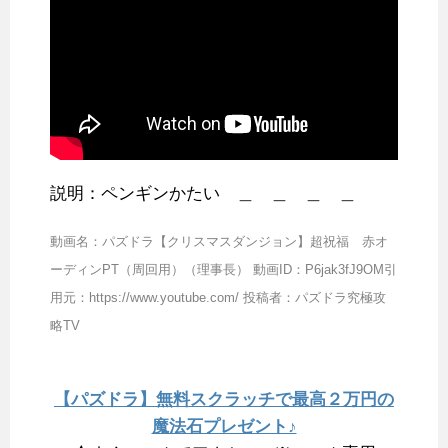
説明：ペンギンかたい ＿ ＿ ＿ ＿
動画名：パズドラ【クリスマスダンジョン】超祝福 赤オ
ーディンPT（周回用）（理事長） 動画ID：P6jak3fJ9OM引
用元：https://www.youtube.com/ 投稿者：パズドラ究極攻
略TV
【パズドラ】無料スクラッチで最高２万円の
魔法石プレゼント♪