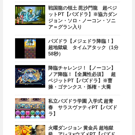
戦国龍の領土 毘沙門龍 超ベジ
ットPT【パズドラ】※協力ダン
ジョン・ソロ・ノーコン・ソニ
ア＝グラン入り
パズドラ【メジェドラ降臨！】
超地獄級 タイムアタック（1分
58秒）
降臨チャレンジ！【ノーコン】
ノア降臨！【全属性必須】 超
ベジットPT【パズドラ】※曹
操・ゴテンクス・孫権・大喬
私立パズドラ学園 入学式 超青
春 サラスヴァティPT【パズド
ラ】
火曜ダンジョン 黄金兵 超地獄
級 アレス×ウズメPT【パズド