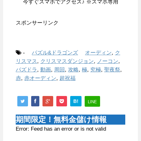
今すぐスマホでアクセス♪ ※スマホ専用
スポンサーリンク
-
パズル&ドラゴンズ
オーディン
,
ク
リスマス
,
クリスマスダンジョン
,
ノーコン
,
パズドラ
,
動画
,
周回
,
攻略
,
極
,
究極
,
聖夜祭
,
赤
,
赤オーディン
,
超祝福
B!
LINE
期間限定！無料金儲け情報
Error: Feed has an error or is not valid