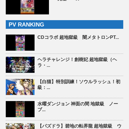
PV RANKING
CDコラボ 超地獄級 闇メタトロンPT...
ヘラチャレンジ！創樹妃 超地獄級（ヘ
ラ・...
【白猫】特別訓練！ソウルラッシュ！初
級：...
水曜ダンジョン 神面の間 地獄級 ノー
ブ...
【パズドラ】碧地の転界龍 超地獄級 ウ