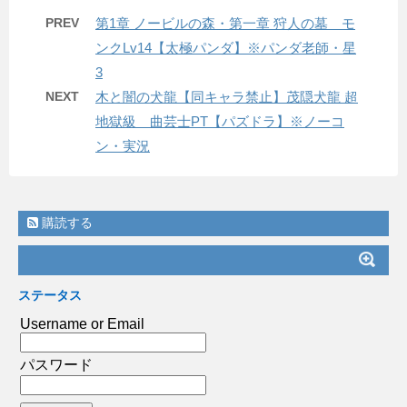
PREV
第1章 ノービルの森・第一章 狩人の墓 モ
ンクLv14【太極パンダ】※パンダ老師・星
3
NEXT
木と闇の犬龍【同キャラ禁止】茂隠犬龍 超
地獄級 曲芸士PT【パズドラ】※ノーコ
ン・実況
購読する
ステータス
Username or Email
パスワード