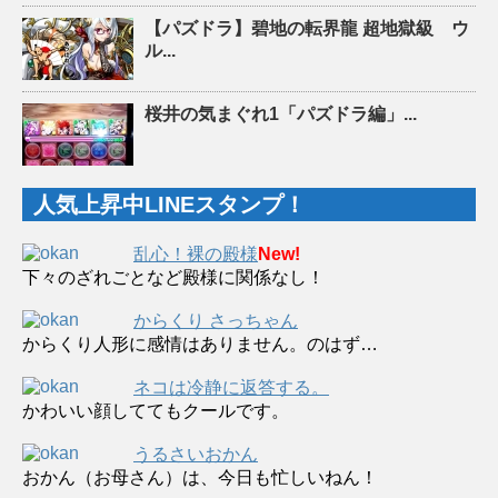
【パズドラ】碧地の転界龍 超地獄級 ウ
ル...
桜井の気まぐれ1「パズドラ編」...
人気上昇中LINEスタンプ！
乱心！裸の殿様
New!
下々のざれごとなど殿様に関係なし！
からくり さっちゃん
からくり人形に感情はありません。のはず…
ネコは冷静に返答する。
かわいい顔しててもクールです。
うるさいおかん
おかん（お母さん）は、今日も忙しいねん！