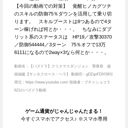
【今回の動画での対策】 覚醒ヒノカグツチ
のスキルの防御75％ダウンを活用して乗り切
ります。 スキルブーストは8つあるので4タ
ーン稼げれば何とか・・・。 ちなみにダブ
リット系のステータスは HP19／攻撃30370
／防御544444／3ターン 75％オフで13万
6111になるので2way×3なら何とか・・・。
動画名：【パズドラ】クリスマスダンジョン 聖夜祭 超
祝福級【サンタクロース・ヘラ】 動画ID：gDZqoFDXf38引
用元：https://www.youtube.com/ 投稿者：プチ☆ショコラ
621のパズドラ動画
ゲーム通貨がじゃんじゃんたまる！
今すぐスマホでアクセス♪ ※スマホ専用