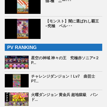
猫-極 ニー･･･
【モンスト】闇に選ばれし覇王
−究極 ベル･･･
PV RANKING
星空の神域 神々の王 究極赤ソニア×２
P...
チャレンジダンジョン！Lv7 曲芸士
PT...
火曜ダンジョン 黄金兵 超地獄級 パン
ド...