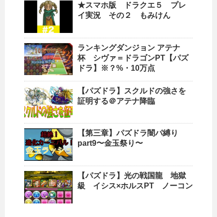
★スマホ版 ドラクエ５ プレ
イ実況 その２ もみけん
ランキングダンジョン アテナ
杯 シヴァ＝ドラゴンPT【パズ
ドラ】※？%・10万点
【パズドラ】スクルドの強さを
証明する＠アテナ降臨
【第三章】パズドラ闇パ縛り
part9〜金玉祭り〜
【パズドラ】光の戦国龍 地獄
級 イシス×ホルスPT ノーコン