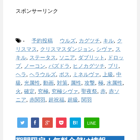
スポンサーリンク
-
予約投稿
ウルズ
,
カグツチ
,
キル
,
ク
リスマス
,
クリスマスダンジョン
,
シヴァ
,
ス
キル
,
ステータス
,
ソニア
,
ダブリット
,
ドロッ
プ
,
ノーコン
,
パズドラ
,
ヒノカグツチ
,
ブリ
,
ヘラ
,
ヘラウルズ
,
ボス
,
ミネルヴァ
,
上級
,
中
級
,
光属性
,
動画
,
対策
,
属性
,
攻撃
,
極
,
水属性
,
火
,
確定
,
究極
,
究極シヴァ
,
聖夜祭
,
赤
,
赤ソ
ニア
,
赤関羽
,
超祝福
,
超級
,
関羽
B!
LINE