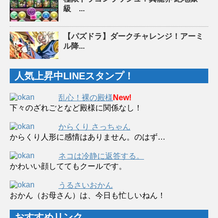
級 ...
【パズドラ】ダークチャレンジ！アーミ
ル降...
人気上昇中LINEスタンプ！
乱心！裸の殿様
New!
下々のざれごとなど殿様に関係なし！
からくり さっちゃん
からくり人形に感情はありません。のはず…
ネコは冷静に返答する。
かわいい顔しててもクールです。
うるさいおかん
おかん（お母さん）は、今日も忙しいねん！
おすすめリンク