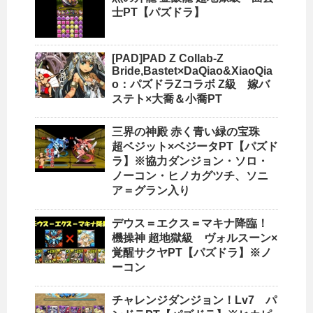
士PT【パズドラ】
[PAD]PAD Z Collab-Z
Bride,Bastet×DaQiao&XiaoQia
o：パズドラZコラボ Z級 嫁バ
ステト×大喬＆小喬PT
三界の神殿 赤く青い緑の宝珠
超ベジット×ベジータPT【パズド
ラ】※協力ダンジョン・ソロ・
ノーコン・ヒノカグツチ、ソニ
ア＝グラン入り
デウス＝エクス＝マキナ降臨！
機操神 超地獄級 ヴォルスーン×
覚醒サクヤPT【パズドラ】※ノ
ーコン
チャレンジダンジョン！Lv7 パ