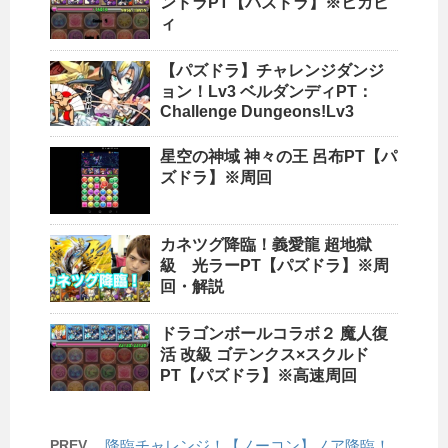
ンドラPT【パズドラ】※ヒカピ
ィ
【パズドラ】チャレンジダンジ
ョン！Lv3 ベルダンディPT：
Challenge Dungeons!Lv3
星空の神域 神々の王 呂布PT【パ
ズドラ】※周回
カネツグ降臨！義愛龍 超地獄
級 光ラーPT【パズドラ】※周
回・解説
ドラゴンボールコラボ２ 魔人復
活 改級 ゴテンクス×スクルド
PT【パズドラ】※高速周回
PREV
降臨チャレンジ！【ノーコン】ノア降臨！