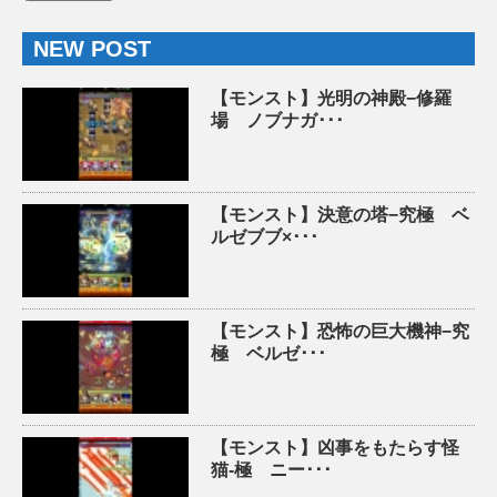
NEW POST
【モンスト】光明の神殿−修羅
場 ノブナガ･･･
【モンスト】決意の塔−究極 ベ
ルゼブブ×･･･
【モンスト】恐怖の巨大機神−究
極 ベルゼ･･･
【モンスト】凶事をもたらす怪
猫-極 ニー･･･