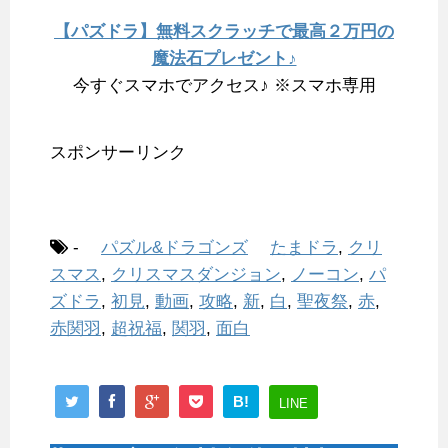
【パズドラ】無料スクラッチで最高２万円の
魔法石プレゼント♪
今すぐスマホでアクセス♪ ※スマホ専用
スポンサーリンク
-
パズル&ドラゴンズ
たまドラ
,
クリ
スマス
,
クリスマスダンジョン
,
ノーコン
,
パ
ズドラ
,
初見
,
動画
,
攻略
,
新
,
白
,
聖夜祭
,
赤
,
赤関羽
,
超祝福
,
関羽
,
面白
B!
LINE