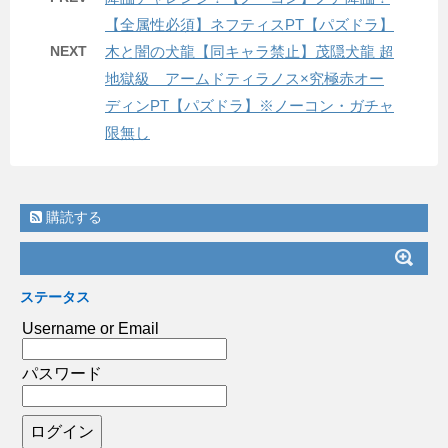
【全属性必須】ネフティスPT【パズドラ】
NEXT
木と闇の犬龍【同キャラ禁止】茂隠犬龍 超
地獄級 アームドティラノス×究極赤オー
ディンPT【パズドラ】※ノーコン・ガチャ
限無し
購読する
ステータス
Username or Email
パスワード