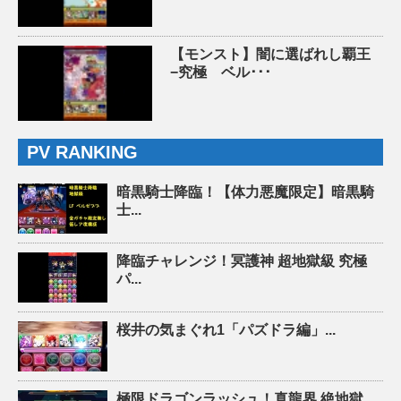
【モンスト】闇に選ばれし覇王
−究極 ベル･･･
PV RANKING
暗黒騎士降臨！【体力悪魔限定】暗黒騎
士...
降臨チャレンジ！冥護神 超地獄級 究極
パ...
桜井の気まぐれ1「パズドラ編」...
極限ドラゴンラッシュ！真龍界 絶地獄