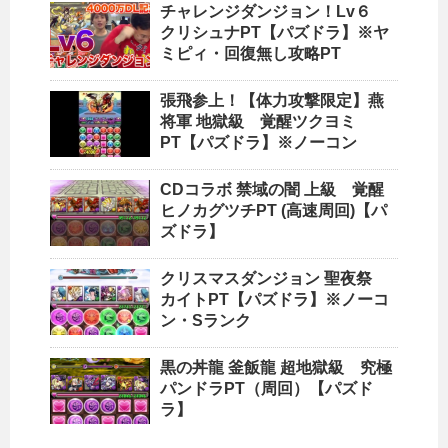
チャレンジダンジョン！Lv６
クリシュナPT【パズドラ】※ヤ
ミピィ・回復無し攻略PT
張飛参上！【体力攻撃限定】燕
将軍 地獄級 覚醒ツクヨミ
PT【パズドラ】※ノーコン
CDコラボ 禁域の闇 上級 覚醒
ヒノカグツチPT (高速周回)【パ
ズドラ】
クリスマスダンジョン 聖夜祭
カイトPT【パズドラ】※ノーコ
ン・Sランク
黒の丼龍 釜飯龍 超地獄級 究極
パンドラPT（周回）【パズド
ラ】