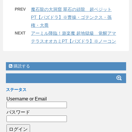
PREV
魔石龍の大洞窟 翠石の頑龍 超ベジット
PT【パズドラ】※曹操・ゴテンクス・孫
権・大喬
NEXT
アーミル降臨！遊楽魔 超地獄級 覚醒アマ
テラスオオカミPT【パズドラ】※ノーコン
購読する
ステータス
Username or Email
パスワード