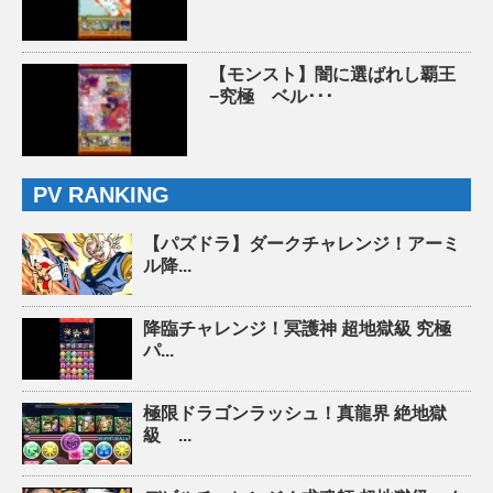
【モンスト】闇に選ばれし覇王
−究極 ベル･･･
PV RANKING
【パズドラ】ダークチャレンジ！アーミ
ル降...
降臨チャレンジ！冥護神 超地獄級 究極
パ...
極限ドラゴンラッシュ！真龍界 絶地獄
級 ...