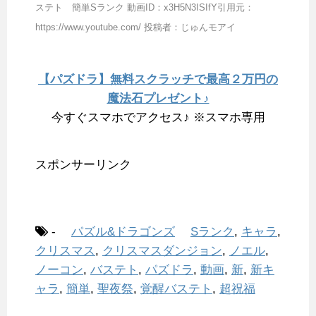
ステト 簡単Sランク 動画ID：x3H5N3ISIfY引用元：
https://www.youtube.com/ 投稿者：じゅんモアイ
【パズドラ】無料スクラッチで最高２万円の
魔法石プレゼント♪
今すぐスマホでアクセス♪ ※スマホ専用
スポンサーリンク
-
パズル&ドラゴンズ
Sランク
,
キャラ
,
クリスマス
,
クリスマスダンジョン
,
ノエル
,
ノーコン
,
バステト
,
パズドラ
,
動画
,
新
,
新キ
ャラ
,
簡単
,
聖夜祭
,
覚醒バステト
,
超祝福