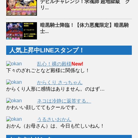
デビルチャレンジ！求魂師 超地獄級 ク
リ...
暗黒騎士降臨！【体力悪魔限定】暗黒騎
士...
人気上昇中LINEスタンプ！
乱心！裸の殿様
New!
下々のざれごとなど殿様に関係なし！
からくり さっちゃん
からくり人形に感情はありません。のはず…
ネコは冷静に返答する。
かわいい顔しててもクールです。
うるさいおかん
おかん（お母さん）は、今日も忙しいねん！