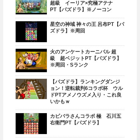
超級 イーリア×究極アテナ
PT【パズドラ】※ノーコン
星空の神域 神々の王 呂布PT【パ
ズドラ】※周回
火のアンケートカーニバル 超
級 超ベジットPT【パズドラ】
※周回・Sランク
【パズドラ】ランキングダンジ
ョン！逆転裁判6コラボ杯 ウル
ドPTアメノウズメ入り・これ良
いかもｗ
カピバラさんコラボ 極 石川五
右衛門PT【パズドラ】