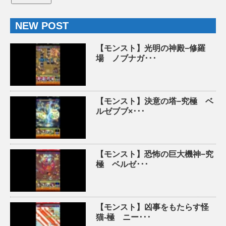
NEW POST
【モンスト】光明の神殿−修羅
場 ノブナガ･･･
【モンスト】決意の塔−究極 ベ
ルゼブブ×･･･
【モンスト】恐怖の巨大機神−究
極 ベルゼ･･･
【モンスト】凶事をもたらす怪
猫-極 ニー･･･