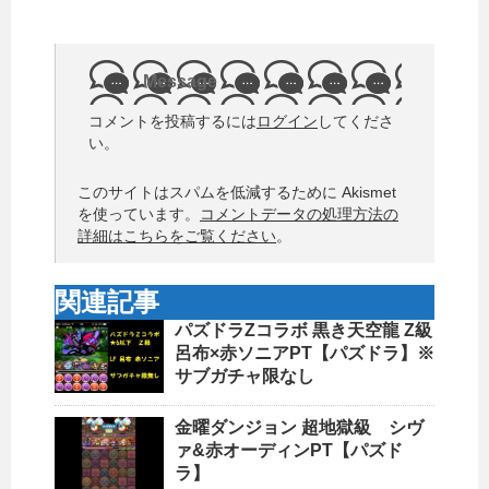
Message
コメントを投稿するには
ログイン
してくださ
い。
このサイトはスパムを低減するために Akismet
を使っています。
コメントデータの処理方法の
詳細はこちらをご覧ください
。
関連記事
パズドラZコラボ 黒き天空龍 Z級
呂布×赤ソニアPT【パズドラ】※
サブガチャ限なし
金曜ダンジョン 超地獄級 シヴ
ァ&赤オーディンPT【パズド
ラ】