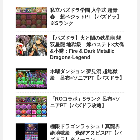
私立パズドラ学園 入学式 超青
春 超ベジットPT【パズドラ】
※Sランク
【パズドラ】火と闇の鉄星龍 蝎
双星龍 地獄級 嫁バステト×大喬
&小喬：Fire & Dark Metallic
Dragons-Legend
木曜ダンジョン 夢見洞 超地獄
級 呂布×ソニアPT【パズドラ】
「ROコラボ」Sランク 呂布×ソ
ニアPT【パズドラ攻略】
極限ドラゴンラッシュ！真龍界
絶地獄級 覚醒アヌビスPT【パ
ズドラ】※ノーコン