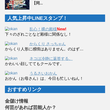
【同...
人気上昇中LINEスタンプ！
乱心！裸の殿様
New!
下々のざれごとなど殿様に関係なし！
からくり さっちゃん
からくり人形に感情はありません。のはず…
ネコは冷静に返答する。
かわいい顔しててもクールです。
うるさいおかん
おかん（お母さん）は、今日も忙しいねん！
おすすめリンク
金儲け情報
何芸があれば芸能人か？