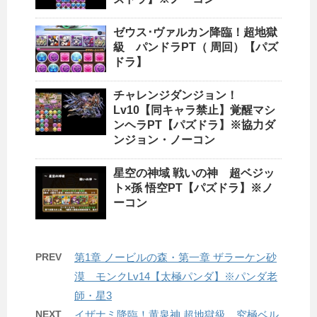
ゼウス･ヴァルカン降臨！超地獄
級 パンドラPT（ 周回）【パズ
ドラ】
チャレンジダンジョン！
Lv10【同キャラ禁止】覚醒マシ
ンヘラPT【パズドラ】※協力ダ
ンジョン・ノーコン
星空の神域 戦いの神 超ベジッ
ト×孫 悟空PT【パズドラ】※ノ
ーコン
PREV
第1章 ノービルの森・第一章 ザラーケン砂
漠 モンクLv14【太極パンダ】※パンダ老
師・星3
NEXT
イザナミ降臨！黄泉神 超地獄級 究極ベル