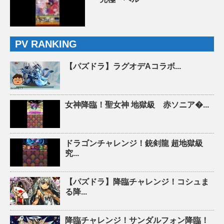
PV RANKING
【パズドラ】ラグオデAコラボ...
女神降臨！聖女神 地獄級 赤ソニア�...
ドラゴンチャレンジ！銃剣龍 超地獄級
究...
【パズドラ】降臨チャレンジ！コシュま
る降...
降臨チャレンジ！サンダルフォン降臨！