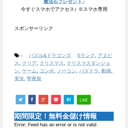
魔法石プレゼント♪
今すぐスマホでアクセス♪ ※スマホ専用
スポンサーリンク
-
パズル&ドラゴンズ
Sランク
,
アヌビ
ス
,
クリア
,
クリスマス
,
クリスマスダンジョ
ン
,
ゲーム
,
コンボ
,
ノーコン
,
パズドラ
,
動画
,
実況
,
聖夜祭
B!
LINE
期間限定！無料金儲け情報
Error: Feed has an error or is not valid