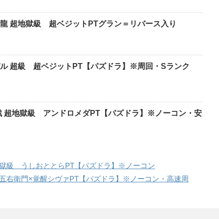
龍 超地獄級 超ベジットPTグラン＝リバース入り
ル 超級 超ベジットPT【パズドラ】※周回・Sランク
戦 超地獄級 アンドロメダPT【パズドラ】※ノーコン・安
獄級 うしおととらPT【パズドラ】※ノーコン
五右衛門×覚醒シヴァPT【パズドラ】※ノーコン・高速周