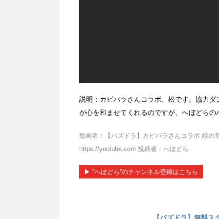
説明：カピバラさんコラボ、松です。協力ダ
が心を和ませてくれるのですが、へぼどらの
動画名：【パズドラ】カピバラさんコラボ 緑の草
https://youtube.com 投稿者：へぼどら
▶︎ ”へぼどら”のチャンネル登録はこちら
【パズドラ】無料ス