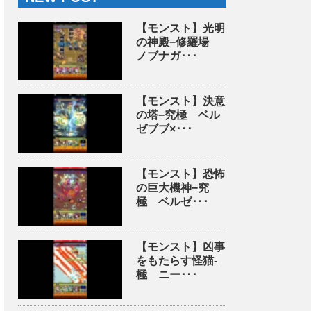
【モンスト】光明
の神殿−修羅場
ノブナガ･･･
【モンスト】決意
の塔−究極 ベル
ゼブブ×･･･
【モンスト】恐怖
の巨大機神−究
極 ベルゼ･･･
【モンスト】凶事
をもたらす怪猫-
極 ニー･･･