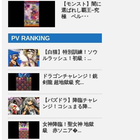
【モンスト】闇に
選ばれし覇王−究
極 ベル･･･
PV RANKING
【白猫】特別訓練！ソウ
ルラッシュ！初級：...
ドラゴンチャレンジ！銃
剣龍 超地獄級 究...
【パズドラ】降臨チャレ
ンジ！コシュまる降...
女神降臨！聖女神 地獄
級 赤ソニア�...