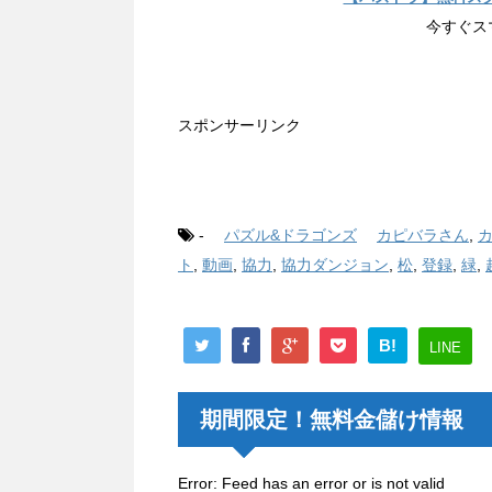
今すぐス
スポンサーリンク
-
パズル&ドラゴンズ
カピバラさん
,
ト
,
動画
,
協力
,
協力ダンジョン
,
松
,
登録
,
緑
,
B!
LINE
期間限定！無料金儲け情報
Error: Feed has an error or is not valid