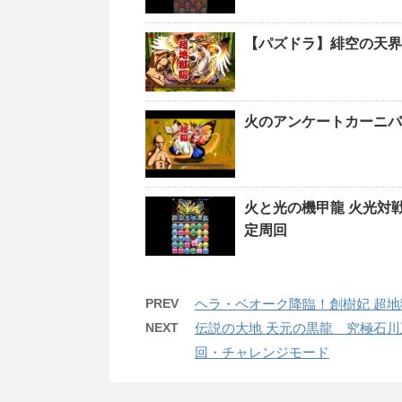
【パズドラ】緋空の天界
火のアンケートカーニバ
火と光の機甲龍 火光対
定周回
PREV
ヘラ・ベオーク降臨！創樹妃 超地
NEXT
伝説の大地 天元の黒龍 究極石川
回・チャレンジモード