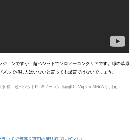
ンジョンですが、超ベジットでソロノーコンクリアです。緑の草原
パズルで和む人はいないと言っても過言ではないでしょう。
原 松 超ベジットPT※ノーコン 動画ID：Vupvhx74NoA 引用元：
クラッチで最高２万円の魔法石プレゼント♪