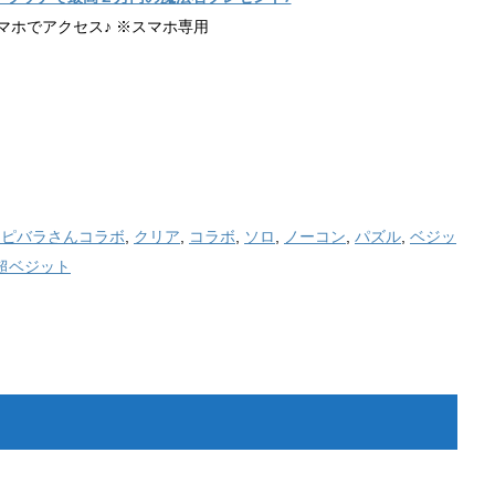
マホでアクセス♪ ※スマホ専用
カピバラさんコラボ
,
クリア
,
コラボ
,
ソロ
,
ノーコン
,
パズル
,
ベジッ
超ベジット