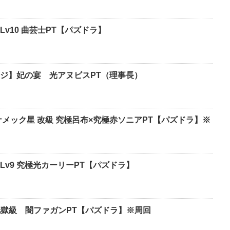
v10 曲芸士PT【パズドラ】
ジ】妃の宴 光アヌビスPT（理事長）
メック星 改級 究極呂布×究極赤ソニアPT【パズドラ】※
v9 究極光カーリーPT【パズドラ】
超地獄級 闇ファガンPT【パズドラ】※周回