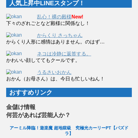
人気上昇中LINEスタンプ！
乱心！裸の殿様
New!
下々のざれごとなど殿様に関係なし！
からくり さっちゃん
からくり人形に感情はありません。のはず…
ネコは冷静に返答する。
かわいい顔しててもクールです。
うるさいおかん
おかん（お母さん）は、今日も忙しいねん！
おすすめリンク
金儲け情報
何芸があれば芸能人か？
アーミル降臨！遊楽魔 超地獄級 究極光カーリーPT【パズド
ラ】