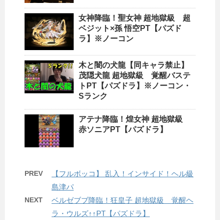
女神降臨！聖女神 超地獄級 超
ベジット×孫 悟空PT【パズド
ラ】※ノーコン
木と闇の犬龍【同キャラ禁止】
茂隠犬龍 超地獄級 覚醒バステ
トPT【パズドラ】※ノーコン・
Sランク
アテナ降臨！煌女神 超地獄級
赤ソニアPT【パズドラ】
PREV
【フルボッコ】 乱入！インサイド！ヘル級
島津パ
NEXT
ベルゼブブ降臨！狂皇子 超地獄級 覚醒ヘ
ラ・ウルズ↑↑PT【パズドラ】