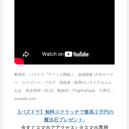
動画名；パズドラ『アーミル降臨！』超地獄級 LF光カーリ
ー カテゴリー；ブログ 投稿者；桜華のパズドラちゃん
ねる 再生時間；05:21 動画ID；YXgkKaFqxjk 引用元；
youtube.com
【パズドラ】無料スクラッチで最高２万円の
魔法石プレゼント♪
今すぐスマホでアクセス♪ ※スマホ専用