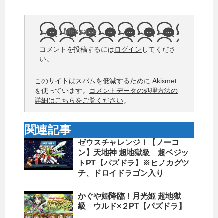
Message
コメントを投稿するには
ログイン
してくださ
い。
このサイトはスパムを低減するために Akismet
を使っています。
コメントデータの処理方法の
詳細はこちらをご覧ください
。
関連記事
ゼウスチャレンジ！【ノーコ
ン】天地神 超地獄級 超ベジッ
トPT【パズドラ】※ヒノカグツ
チ、ドロイドラゴン入り
かぐや姫降臨！月光姫 超地獄
級 ウルド×２PT【パズドラ】