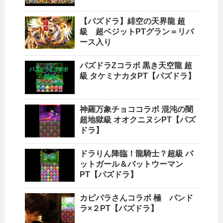
【パズドラ】緋空の天界龍 超
級 超ベジットPTグラン＝リバ
ース入り
パズドラZコラボ 黒き天空龍 超
級 タケミナカタPT【パズドラ】
神羅万象チョココラボ 混沌の闇
超地獄級 オオクニヌシPT【パズ
ドラ】
ドラりん降臨！龍騎士？超級 バ
ットガール＆バットウーマン
PT【パズドラ】
カピバラさんコラボ 極 パンド
ラ×２PT【パズドラ】