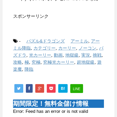
スポンサーリンク
-
パズル&ドラゴンズ
アーミル
,
アー
ミル降臨
,
カテゴリー
,
カーリー
,
ノーコン
,
パ
ズドラ
,
光カーリー
,
動画
,
地獄級
,
実況
,
挑戦
,
攻略
,
極
,
究極
,
究極光カーリー
,
超地獄級
,
遊
楽魔
,
降臨
B!
LINE
期間限定！無料金儲け情報
Error: Feed has an error or is not valid