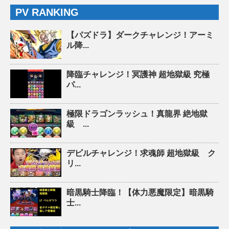
PV RANKING
【パズドラ】ダークチャレンジ！アーミ
ル降...
降臨チャレンジ！冥護神 超地獄級 究極
パ...
極限ドラゴンラッシュ！真龍界 絶地獄
級 ...
デビルチャレンジ！求魂師 超地獄級 ク
リ...
暗黒騎士降臨！【体力悪魔限定】暗黒騎
士...